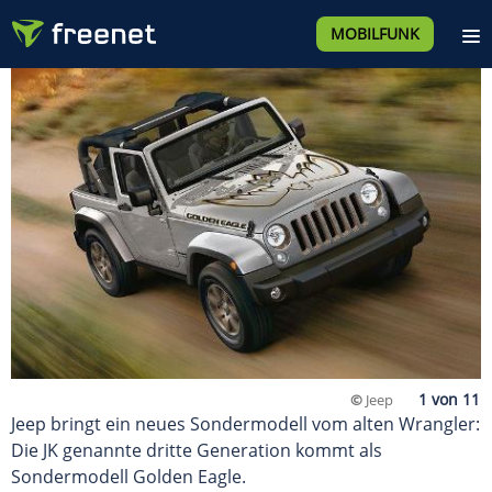
MOBILFUNK
©
Jeep
Jeep bringt ein neues Sondermodell vom alten Wrangler:
Die JK genannte dritte Generation kommt als
Sondermodell Golden Eagle.