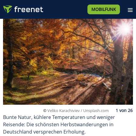
MOBILFUNK
©
Veliko Karachiviev / Unsplash.com
Bunte Natur, kühlere Temperaturen und weniger
Reisende: Die schönsten Herbstwanderungen in
Deutschland versprechen Erholung.