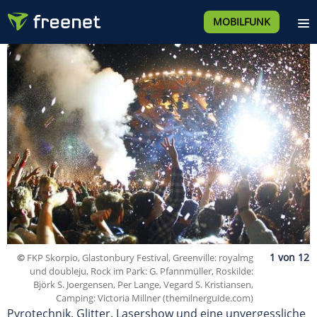
MOBILFUNK
©
FKP Skorpio, Glastonbury Festival, Greenville: royalmg
und doubleju, Rock im Park: G. Pfannmüller, Roskilde:
Björk S. Joergensen, Per Lange, Vegard S. Kristiansen,
Camping: Victoria Millner (themilnerguide.com)
Pyrotechnik, Glitter, Lasershow und eine unvergessliche