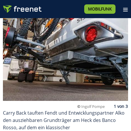
MOBILFUNK
©
Ingolf Pompe
Carry Back tauften Fendt und Entwicklungspartner Alko
den ausziehbaren Grundträger am Heck des Banco
Rosso, auf dem ein klassischer