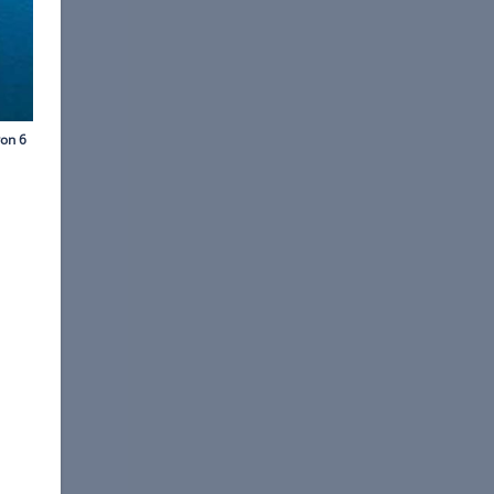
ess Family Resort
streifen, eingebettet