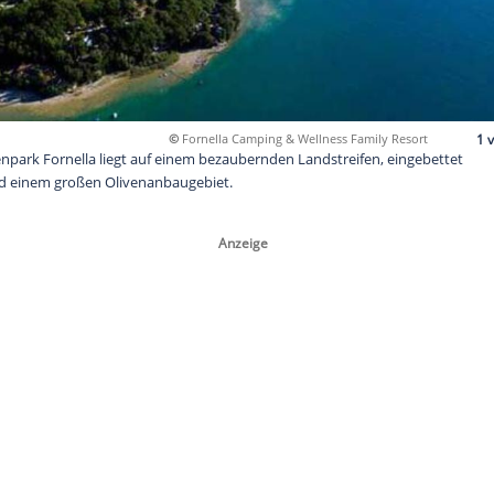
©
Fornella Camping & Welln
tz und Ferienpark Fornella liegt auf einem bezaubernden Land
Gardasee und einem großen Olivenanbaugebiet.