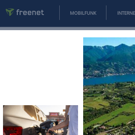
MOBILFUNK
NEWS
SPORT
FINANZEN
AUTO
UNTERHALTUNG
L