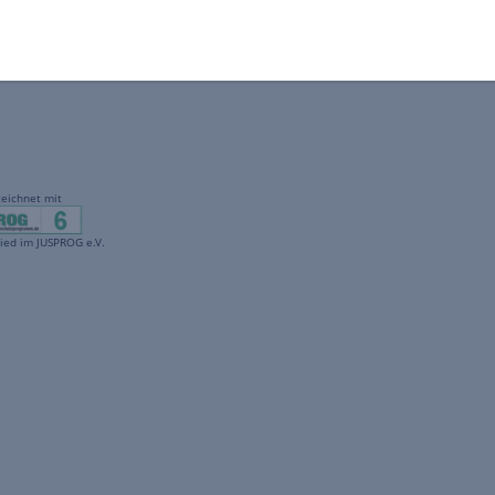
gekennzeichnet mit
freenet ist Mitglied im JUSPROG e.V.