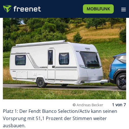
MOBILFUNK
©
Andreas Becker
Platz 1: Der Fendt Bianco Selection/Activ kann seinen
Vorsprung mit 51,1 Prozent der Stimmen weiter
ausbauen.​