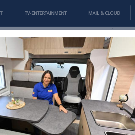
INTERNET
TV-ENTERTAINMENT
♥
IFESTYLE
DIGITAL
SPIELEN
MAIL
DOMAIN