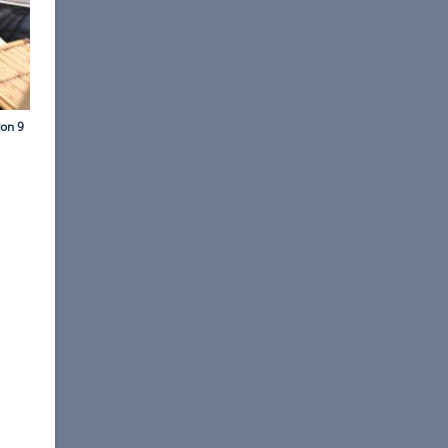
©
Bernd Thissen
sst sich deshalb um zwei