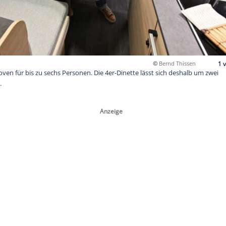
n Familienalkoven für bis zu sechs Personen. Die 4er-Dinette lä
tze erweitern.