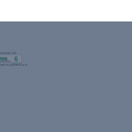
gekennzeichnet mit
freenet ist Mitglied im JUSPROG e.V.