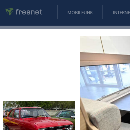
MOBILFUNK
NEWS
SPORT
FINANZEN
AUTO
UNTERHALTUNG
L