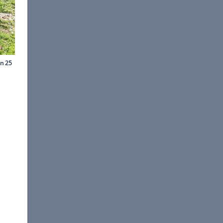
rl-Heinz Augustin
ssungen und Tragfähigkeit