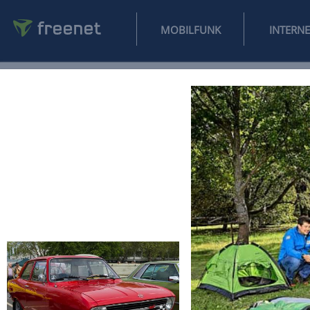
MOBILFUNK
NEWS
SPORT
FINANZEN
AUTO
UNTERHALTUNG
L