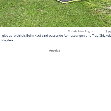
©
Ka
fürs Campen gibt es reichlich. Beim Kauf sind passende Abme
s mit am wichtigsten.