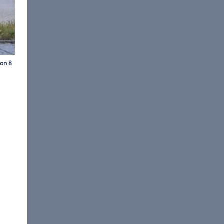
©
Stefan Baldauf
8er Coupé.