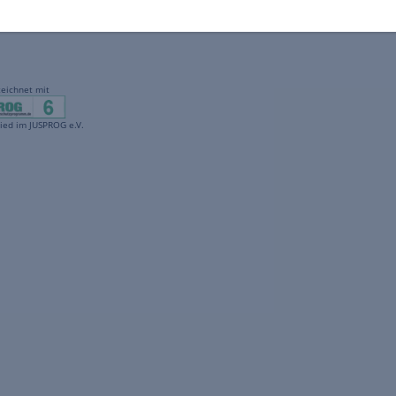
gekennzeichnet mit
freenet ist Mitglied im JUSPROG e.V.