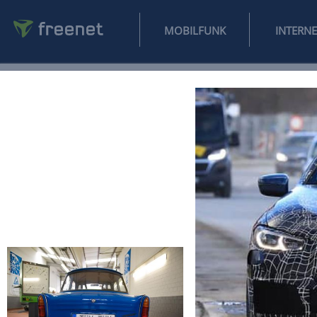
MOBILFUNK
NEWS
SPORT
FINANZEN
AUTO
UNTERHALTUNG
L