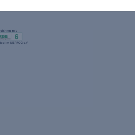
gekennzeichnet mit
freenet ist Mitglied im JUSPROG e.V.