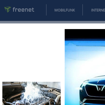
MOBILFUNK
NEWS
SPORT
FINANZEN
AUTO
UNTERHALTUNG
L