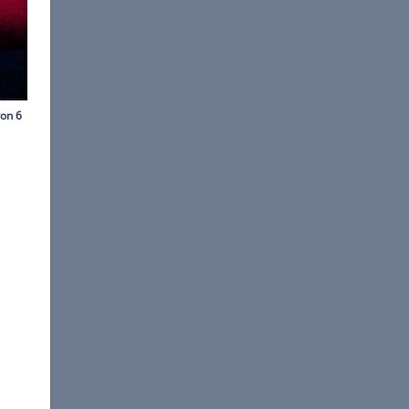
©
Vingroup