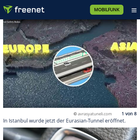
MOBILFUNK
©
avrasyatuneli.com
In Istanbul wurde jetzt der Eurasian-Tunnel eröffnet.