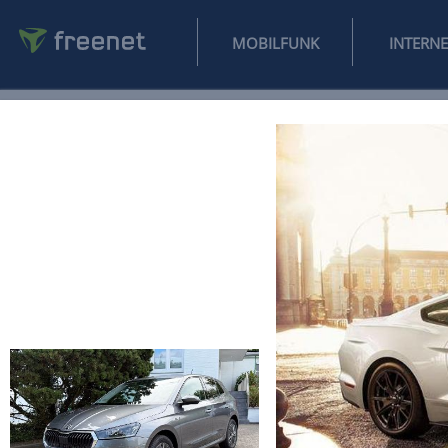
MOBILFUNK
NEWS
SPORT
FINANZEN
AUTO
UNTERHALTUNG
L