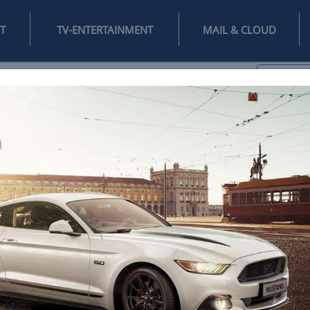
INTERNET
TV-ENTERTAINMENT
♥
IFESTYLE
DIGITAL
SPIELEN
MAIL
DOMAIN