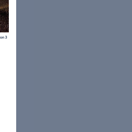
©
Ford