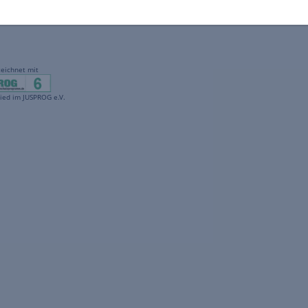
gekennzeichnet mit
freenet ist Mitglied im JUSPROG e.V.