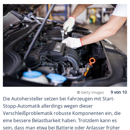
©
Getty Images
Die Autohersteller setzen bei Fahrzeugen mit Start-
Stopp-Automatik allerdings wegen dieser
Verschleißproblematik robuste Komponenten ein, die
eine bessere Belastbarkeit haben. Trotzdem kann es
sein, dass man etwa bei Batterie oder Anlasser früher