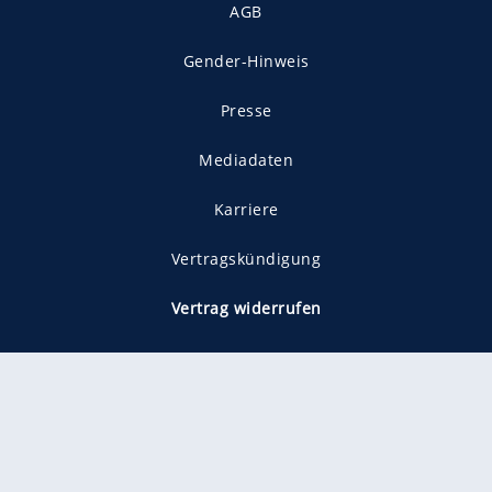
AGB
Gender-Hinweis
Presse
Mediadaten
Karriere
Vertragskündigung
Vertrag widerrufen
gekennzeichnet mit
freenet ist Mitglied im JUSPROG e.V.