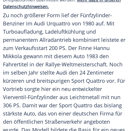
Datenschutzhinweisen.
Zu noch größerer Form lief der Fünfzylinder-
Benziner im
Audi
Urquattro von 1980 auf. Mit
Turboaufladung
, Ladeluftkühlung und
permanentem Allradantrieb kombiniert leistete er
zum Verkaufsstart 200 PS. Der Finne
Hannu
Mikkola
gewann mit diesem Auto 1983 den
Fahrertitel
in der Rallye-Weltmeisterschaft. Noch
im selben Jahr stellte
Audi
den 24 Zentimeter
kürzeren und breitspurigen
Sport
Quattro
vor. Für
Vortrieb sorgte hier ein neu entwickelter
Vierventil-Fünfzylinder aus Leichtmetall mit nun
306 PS. Damit war der
Sport
Quattro
das bislang
stärkste Auto, das von einer deutschen Firma für
den öffentlichen Straßenverkehr angeboten
wurde. Das Modell bildete die Basis für ein neues