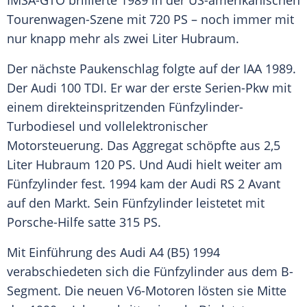
IMSA-GTO brillierte 1989 in der US-amerikanischen
Tourenwagen-Szene mit 720 PS – noch immer mit
nur knapp mehr als zwei Liter
Hubraum
.
Der nächste Paukenschlag folgte auf der IAA 1989.
Der
Audi
100 TDI. Er war der erste Serien-Pkw mit
einem direkteinspritzenden Fünfzylinder-
Turbodiesel und vollelektronischer
Motorsteuerung. Das Aggregat schöpfte aus 2,5
Liter
Hubraum
120 PS. Und
Audi
hielt weiter am
Fünfzylinder
fest. 1994 kam der
Audi
RS 2 Avant
auf den Markt. Sein
Fünfzylinder
leistetet mit
Porsche-Hilfe satte 315 PS.
Mit Einführung des
Audi
A4 (B5) 1994
verabschiedeten sich die
Fünfzylinder
aus dem B-
Segment. Die neuen V6-Motoren lösten sie Mitte