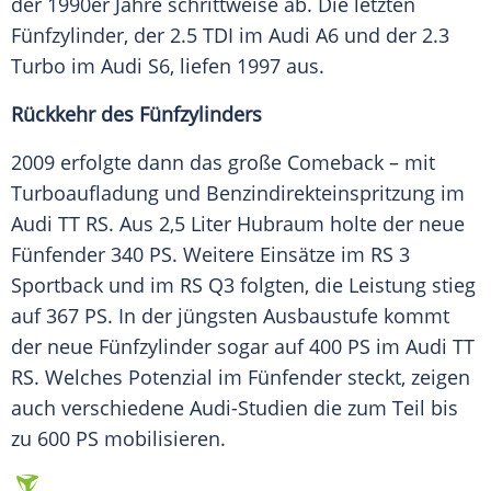
der 1990er Jahre schrittweise ab. Die letzten
Fünfzylinder
, der 2.5 TDI im
Audi
A6 und der 2.3
Turbo im
Audi
S6, liefen 1997 aus.
Rückkehr des
Fünfzylinders
2009 erfolgte dann das große Comeback – mit
Turboaufladung
und Benzindirekteinspritzung im
Audi
TT RS. Aus 2,5 Liter
Hubraum
holte der neue
Fünfender
340 PS. Weitere Einsätze im RS 3
Sportback und im RS Q3 folgten, die Leistung stieg
auf 367 PS. In der jüngsten Ausbaustufe kommt
der neue
Fünfzylinder
sogar auf 400 PS im
Audi
TT
RS. Welches Potenzial im
Fünfender
steckt, zeigen
auch verschiedene Audi-Studien die zum Teil bis
zu 600 PS mobilisieren.