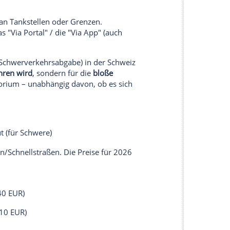
tregeln gibt, ist eine gründliche Vorbereitung vor
 folgende Übersicht fasst die wichtigsten
onderheiten der beliebtesten europäischen
 in den Süden)
ria geht – wer aus Deutschland startet, muss fast
Hier gilt die strikte Trennung bei 3,5 Tonnen.
e)
 allen Autobahnen. Die Jahresvignette (40 CHF)
nette (digital ans Kennzeichen gebunden) oder
auschalen Schwerverkehrsabgabe (PSVA). Diese