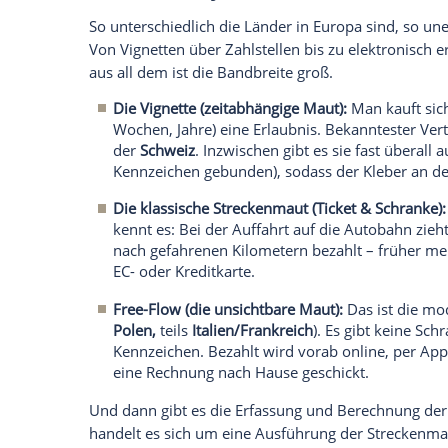
elektronischen Mautboxen sich für Pkw 
Neuste Änderungen:
Österreich
wird teurer. Alles über d
In
Frankreich
werden nach und nach d
Fahrzeuge werden von elektronischen 
Diese Maut-Systeme untersche
So unterschiedlich die Länder in Europa 
Von Vignetten über Zahlstellen bis zu e
aus all dem ist die Bandbreite groß.
Die Vignette (zeitabhängige Maut):
Man
Wochen, Jahre) eine Erlaubnis. Bekann