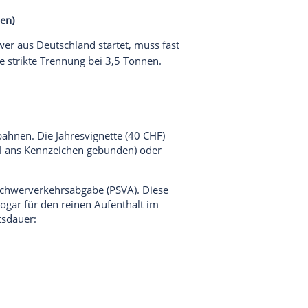
e Ampel auf Grün, die Schranke öffnet sich und
pt das mal nicht, bekommt man Hilfe über die
 entscheidender Faktor bei der Wahl der Mautbox.
n bei 3,5 Tonnen. Folgende Maut-Boxen sollten
:
3,5 t und max. 3 m Höhe)
er 3,5 Tonnen) + Sonderlösungen
r nur einmal im Jahr in den Urlaub fährt, für den
carte"
oder die
Go!-Tarife von Tolltickets
)
in den Monaten berechnet wird, in denen die Box
greifen besser zu den Jahrespauschalen.
hen Länder in der Übersicht