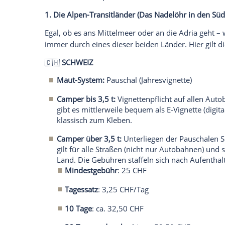
Transponders abwarten. Schon springt di
man kann ohne Stopp weiterfahren. Klap
Ruftaste am Terminal.
Die
Gewichtsklasse
des Fahrzeugs ist ein
Die Grenze liegt wie bei so vielen Dinge
CamperInnen kennen und unterscheiden
Mautboxen für leichte Wohnmobile (bis 
Mautboxen für schwere Wohnmobile (üb
Wichtiger Tipp für Gelegenheitsfahrer:
We
sind oft flexible Tarife (wie
Bip&Go "À-la-
günstiger, da hier die Grundgebühr nur 
tatsächlich im Auto piept. Vielfahrende 
Mautregeln für die wichtigsten europäisc