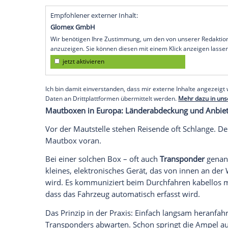
der
Schweiz
. Inzwischen gibt es sie f
Kennzeichen gebunden), sodass der Kle
Die klassische Streckenmaut (Ticket &
kennt es: Bei der Auffahrt auf die Au
nach gefahrenen Kilometern bezahlt –
EC- oder Kreditkarte.
Free-Flow (die unsichtbare Maut):
Das 
Polen,
teils
Italien/Frankreich
). Es gi
Kennzeichen. Bezahlt wird vorab on
eine Rechnung nach Hause geschickt.
Und dann gibt es die Erfassung und Ber
handelt es sich um eine Ausführung der
Empfohlener externer Inhalt:
Glomex GmbH