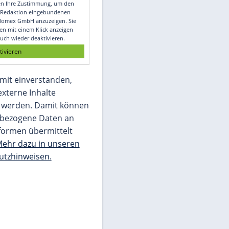
Video
Empfohlener externer Inhalt:
Glomex GmbH
Wir benötigen Ihre Zustimmung, um den
von unserer Redaktion eingebundenen
Inhalt von Glomex GmbH anzuzeigen. Sie
können diesen mit einem Klick anzeigen
lassen und auch wieder deaktivieren.
jetzt aktivieren
Ich bin damit einverstanden,
dass mir externe Inhalte
angezeigt werden. Damit können
personenbezogene Daten an
Drittplattformen übermittelt
werden.
Mehr dazu in unseren