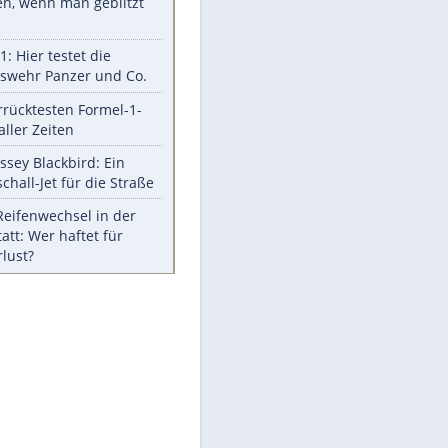
Aufruhr!
Was bei der Vogelfütterung
wirklich sinnvoll ist
Die schlimmsten Bad Boys der
Sportwelt
Im Zeitraffer: Die Entwicklung
des Lenkrades
So sollte man Ohren auf keinen
Fall reinigen
Experten-Tipps: Sicherheit im
Internet
Meistgelesen
Mit diesen Strafen muss man