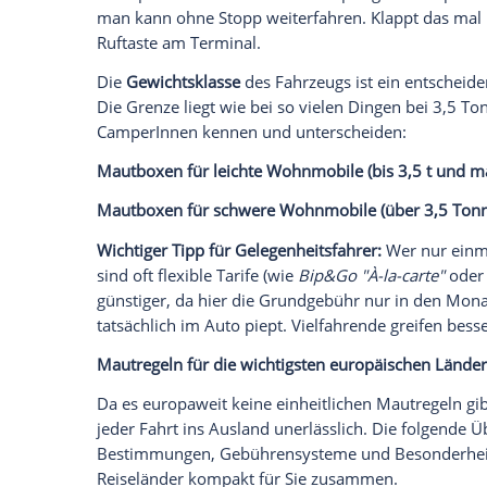
Wir benötigen Ihre Zustimmung, um den von un
anzuzeigen. Sie können diesen mit einem Klick a
jetzt aktivieren
Ich bin damit einverstanden, dass mir externe In
Daten an Drittplattformen übermittelt werden.
Meh
Mautboxen in Europa: Länderabdeckung 
Vor der Mautstelle stehen Reisende oft 
Mautbox voran.
Bei einer solchen Box – oft auch
Transp
kleines, elektronisches Gerät, das von i
wird. Es kommuniziert beim Durchfahren 
dass das Fahrzeug automatisch erfasst w
Das Prinzip in der Praxis: Einfach lang