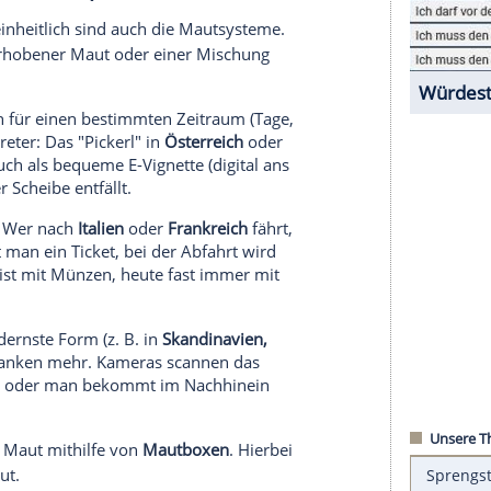
und Wohnmobile wirklich lohnen.
ie neuen Regelungen
in Österreich finden Sie hier.
ie stationären Mautstationen abgeschafft.
Scannern getrackt. Mehr dazu lesen Sie hier.
idet man in Europa
sind, so uneinheitlich sind auch die Mautsysteme.
lektronisch erhobener Maut oder einer Mischung
 kauft sich für einen bestimmten Zeitraum (Tage,
tester Vertreter: Das "Pickerl" in
Österreich
oder