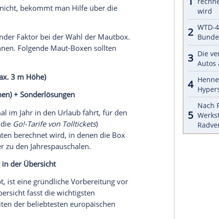
serer Redaktion eingebundenen Inhalt von Glomex GmbH
nzeigen lassen und auch wieder deaktivieren.
halte angezeigt werden. Damit können personenbezogene
r dazu in unseren Datenschutzhinweisen.
und Anbieter
Schlange. Deutlich schneller kommt man mit einer
onder
genannt – handelt es sich schlicht um ein
nnen an der Windschutzscheibe des Autos befestigt
kabellos mit den Mautstationen und sorgt dafür,
ird.
sam heranfahren und den kurzen Piepton des