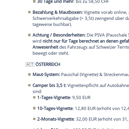
Da es europaweit keine einheitlichen Mau
jeder Fahrt ins Ausland unerlässlich. Die
Bestimmungen, Gebührensysteme und Bes
Reiseländer kompakt für Sie zusammen.
1. Die Alpen-Transitländer (Das Nadelöhr
Egal, ob es ans Mittelmeer oder an die Ad
immer durch eines dieser beiden Länder. 
🇨🇭
SCHWEIZ
Maut-System:
Pauschal (Jahresvignett
Camper bis 3,5 t:
Vignettenpflicht auf
gibt es mittlerweile bequem als E-Vig
klassisch zum Kleben.
Camper über 3,5 t:
Unterliegen der P