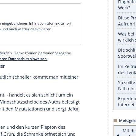
ast überall auch als bequeme E-Vignette (digital ans
ber an der Scheibe entfällt.
 Schranke):
Wer nach
Italien
oder
Frankreich
fährt,
tobahn zieht man ein Ticket, bei der Abfahrt wird
 früher meist mit Münzen, heute fast immer mit
ist die modernste Form (z. B. in
Skandinavien,
bt keine Schranken mehr. Kameras scannen das
line, per App oder man bekommt im Nachhinein
echnung der Maut mithilfe von
Mautboxen
. Hierbei
 Streckenmaut.