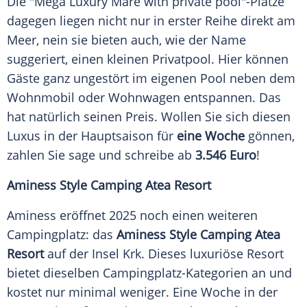
Die "Mega
Luxury
Mare with private pool"-Plätze
dagegen liegen nicht nur in erster Reihe direkt am
Meer
, nein sie bieten auch, wie der Name
suggeriert, einen kleinen
Privatpool
. Hier können
Gäste ganz ungestört im eigenen Pool neben dem
Wohnmobil oder Wohnwagen entspannen. Das
hat natürlich seinen Preis. Wollen Sie sich diesen
Luxus in der
Hauptsaison
für
eine Woche
gönnen,
zahlen Sie sage und schreibe ab
3.546 Euro
!
Aminess
Style
Camping Atea Resort
Aminess eröffnet 2025 noch einen weiteren
Campingplatz: das
Aminess
Style
Camping Atea
Resort
auf der Insel
Krk
. Dieses luxuriöse Resort
bietet dieselben Campingplatz-Kategorien an und
kostet nur minimal weniger. Eine Woche in der