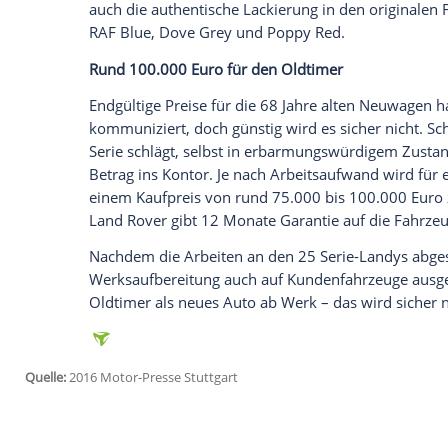
Aufbau realisieren zu können. Für das P
Defender-Montage eine neue
Werkstatt
e
Empfohlener externer Inhalt:
Glomex GmbH
Wir benötigen Ihre Zustimmung, um den von un
anzuzeigen. Sie können diesen mit einem Klick a
jetzt aktivieren
Ich bin damit einverstanden, dass mir externe In
Daten an Drittplattformen übermittelt werden.
Meh
Während des Neuaufbaus können die künf
fortschreitenden Arbeiten bei Besichtig
auch die authentische
Lackierung
in den 
RAF Blue,
Dove Grey
und Poppy Red.