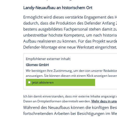
Da bekommen Landy-Fans große Augen: D
Land Rover
auf der Messe
Techno Classi
ein Traum jedes Oldtimer-Fans. Zunächs
weltweit eingekauften Modelle der
Serie
erwecken.
Die 1948er-Land
Rover
aus dem ersten Ba
Liter-Benziner, hatten Spezialisten aus 
eingesammelt, in zumeist nicht wirklich
sich aus dieser Flotte ihr gewünschtes
Fa
Sollihull
komplett neu aufgebaut wird.
Landy-Neuaufbau an historischem Ort
Ermöglicht wird dieses verstärkte Engage
dadurch, dass die Produktion des Defen
bestens ausgebildetes Fachpersonal ste
unbestreitbar höchste Kompetenz, um na