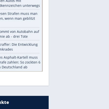
Die größten Mythen über
Medikamente
Witteks über Beinahe-
Amputation: "Hätte böse enden
können"
Vorsicht: Diese 17 Dinge hassen
Katzen
Illegales Asphalt-Kartell muss
Mio-Strafe zahlen
Memo-Spiel mit den
meistverkauften Arcade-
Maschinen
Meistgelesen
EITE