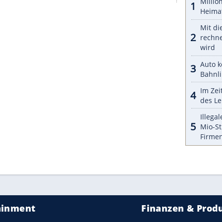
euwagen
hat
Land Rover
bislang nicht
r nicht. Schon ein
Basisfahrzeug
der allerersten
em Zustand, mit einem deutlich fünfstelligen
d
wird für einen solchen "Reborn"-Series-I mit
000 Euro zu rechnen sein. Ein netter Clou dabei:
die Fahrzeuge.
ndys abgeschlossen sind, soll das Angebot der
euge ausgeweitet werden. Einen echten Note-1-
rd sicher nicht wenige Interessenten anlocken.
ZURÜCK ZUR STARTS