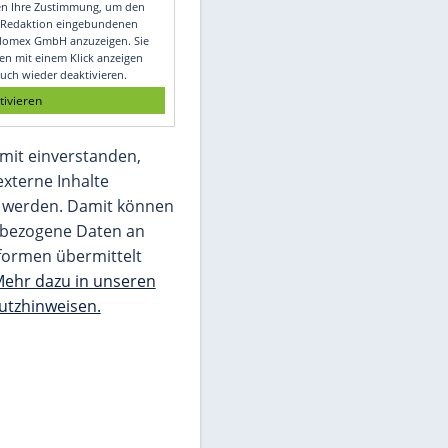
Video
Empfohlener externer Inhalt:
Glomex GmbH
Wir benötigen Ihre Zustimmung, um den
von unserer Redaktion eingebundenen
Inhalt von Glomex GmbH anzuzeigen. Sie
können diesen mit einem Klick anzeigen
lassen und auch wieder deaktivieren.
jetzt aktivieren
Ich bin damit einverstanden,
dass mir externe Inhalte
angezeigt werden. Damit können
personenbezogene Daten an
Drittplattformen übermittelt
werden.
Mehr dazu in unseren