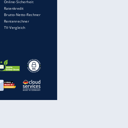
Millionen Autos mit
Heimatkennzeichen unterwegs
Mit diesen Strafen muss man
rechnen, wenn man geblitzt
wird
Auto kommt von Autobahn auf
Bahnlinie ab - drei Tote
Im Zeitraffer: Die Entwicklung
des Lenkrades
Illegales Asphalt-Kartell muss
Mio-Strafe zahlen: So zockten 6
Firmen Deutschland ab