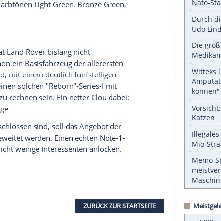
rojekt wurde innerhalb der ursprünglichen
ingerichtet.
serer Redaktion eingebundenen Inhalt von Glomex GmbH
nzeigen lassen und auch wieder deaktivieren.
halte angezeigt werden. Damit können personenbezogene
r dazu in unseren Datenschutzhinweisen.
tigen Besitzer der Reborn-Landys die
ungen im Werk begleiten. Zum
Neuaufbau
gehört
originalen Farbtönen Light Green, Bronze Green,