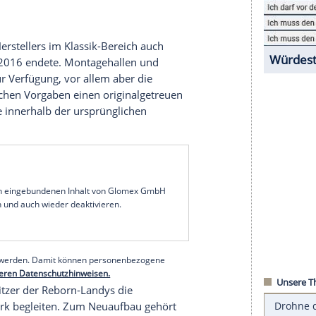
as Projekt "Reborn" (wiedergeboren), welches
ca
erstmals in der Öffentlichkeit vorstellt, ist wohl
t auf 25 Fahrzeuge begrenzt wird
Land Rover
die
I (gebaut von 1948 bis 1958) zu neuem Leben
ujahr, ausgestattet mit einem 51 PS starken 1,6-
dem
Stammwerk
auf allen Kontinenten
 fröhlichem Zustand. Potentielle Kunden können
hrzeug
aussuchen, das anschließend im Werk
ment des Herstellers im Klassik-Bereich auch
der Anfang 2016 endete. Montagehallen und
hen damit zur
Verfügung
, vor allem aber die
ch historischen Vorgaben einen originalgetreuen