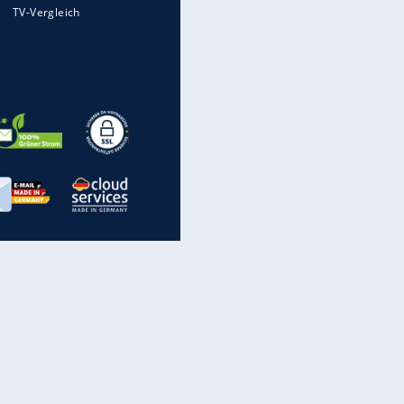
Auto kommt von Autobahn auf
Bahnlinie ab - drei Tote
Millionen Autos mit
Heimatkennzeichen unterwegs
Im Zeitraffer: Die Entwicklung
des Lenkrades
WTD-41: Hier testet die
Bundeswehr Panzer und Co.
inanzen & Produkte