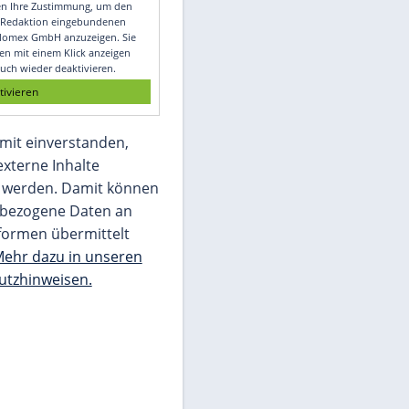
Video
Empfohlener externer Inhalt:
Glomex GmbH
Wir benötigen Ihre Zustimmung, um den
von unserer Redaktion eingebundenen
Inhalt von Glomex GmbH anzuzeigen. Sie
können diesen mit einem Klick anzeigen
lassen und auch wieder deaktivieren.
jetzt aktivieren
Ich bin damit einverstanden,
dass mir externe Inhalte
angezeigt werden. Damit können
personenbezogene Daten an
Drittplattformen übermittelt
werden.
Mehr dazu in unseren