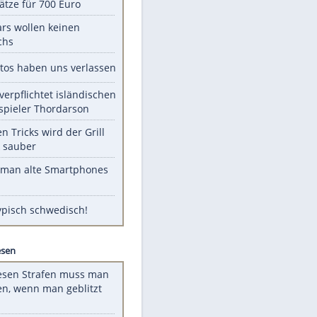
EITE
Unsere Themen-Highlights
Spanien im Finsternis-Fieber:
Balkonplätze für 700 Euro
Diese Stars wollen keinen
Nachwuchs