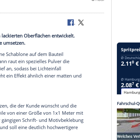
tierung von lackierten Oberflächen entwickelt.
d Schriftzüge umsetzen.
 zunächst eine
Schablone
auf dem
Bauteil
usspart. Dann raut ein spezielles
Pulver
die
llimeter tief an, sodass bei Lichteinfall