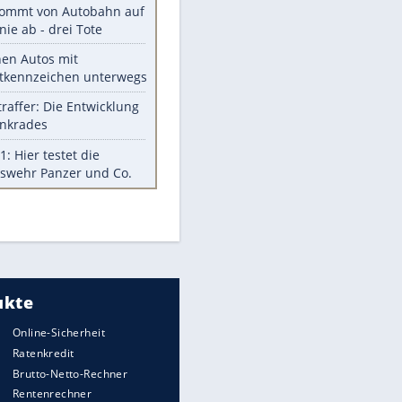
Diese Autos haben uns verlassen
St. Pauli verpflichtet isländischen
Nationalspieler Thordarson
Mit diesen Tricks wird der Grill
ruckzuck sauber
So nutzt man alte Smartphones
sinnvoll
Das ist typisch schwedisch!
Meistgelesen
Mit diesen Strafen muss man
rechnen, wenn man geblitzt
wird