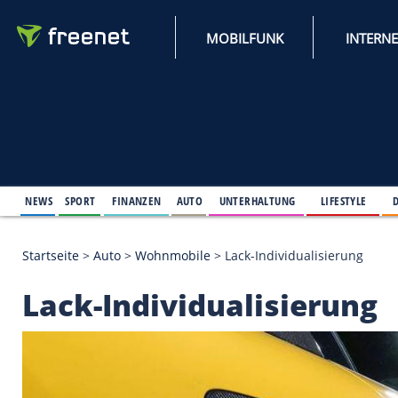
MOBILFUNK
NEWS
SPORT
FINANZEN
AUTO
UNTERHALTUNG
L
Startseite
>
Auto
>
Wohnmobile
>
Lack-Individualis
Lack-Individualisie