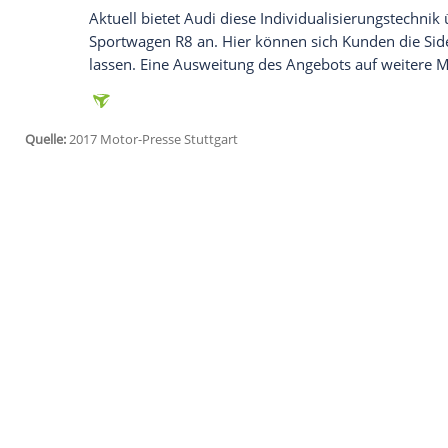
individuelle Signets sichtbar werden. Da
homogenen Prägung.
Motive bis 1 qm möglich
Die Audi-Lackiererei kann nahezu alle M
keine Rechte Dritter berühren. Derzeit 
dem Verfahren bearbeitet werden. Im Ge
ist diese Art der „Beschriftung“ witterun
Anmutung
haben.
Aktuell bietet
Audi
diese Individualisier
Sportwagen
R8 an. Hier können sich Kund
lassen. Eine
Ausweitung
des Angebots auf
Quelle:
2017 Motor-Presse Stuttgart