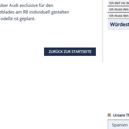
durch entsteht ein
Effekt
ähnlich einer matten und
otive umsetzen, die der
Kunde
wünscht und die
können Bauteile von einer Größe von 1x1 Meter mit
gensatz zur gängigen Schrift- und Motivbeklebung
gsbeständig und soll eine deutlich hochwertigere
ungstechnik über
Audi
exclusive für den
en die Sideblades am R8 individuell gestalten
 weitere Modelle ist geplant.