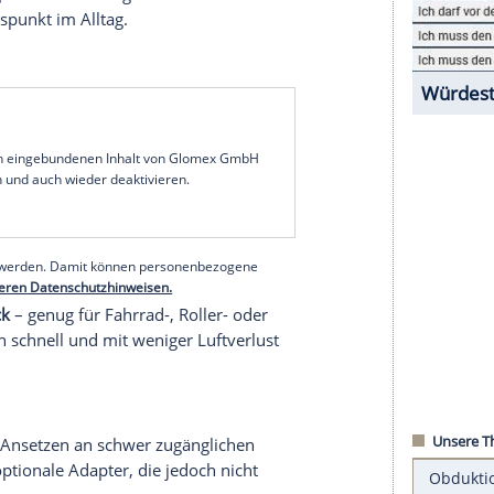
ikers Dream bringt mit nur 17 × 7 × 8 cm und
die Straße. Sie besteht aus einem
le Luftdruckanzeige. Damit eignet sie sich ideal
mit dem Fahrrad.
, die Bedienung geht dank cleverem
i gängige Ventilanschlüsse sind direkt integriert,
hen hohem Volumen oder hohem Druck pro Hub –
ge oder digitale Druckanzeige lässt sich zur
n – ein Pluspunkt im Alltag.