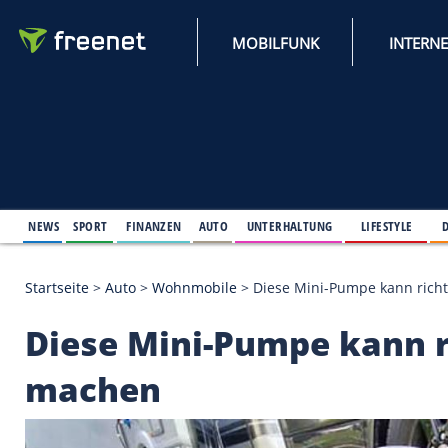
MOBILFUNK
NEWS
SPORT
FINANZEN
AUTO
UNTERHALTUNG
L
Startseite
>
Auto
>
Wohnmobile
>
Diese Mini-Pumpe
Diese Mini-Pumpe ka