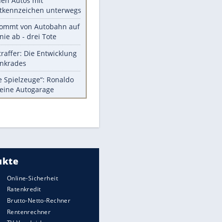
Diese Autos haben uns verlassen
Randale in Dresden: DFB-
Bundesgericht bestätigt Urteil
Mit diesen Tricks wird der Grill
ruckzuck sauber
EITE
Das ist typisch schwedisch!
Meistgelesen
Mit diesen Strafen muss man
rechnen, wenn man geblitzt
wird