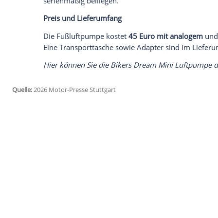
Wir benötigen Ihre Zustimmung, um den von un
anzuzeigen. Sie können diesen mit einem Klick a
jetzt aktivieren
Ich bin damit einverstanden, dass mir externe In
Daten an Drittplattformen übermittelt werden.
Meh
Laut Hersteller schafft die Pumpe bis zu
Anhängerreifen. In der Praxis gelingt da
als bei Schraubsystemen.
Was überzeugt weniger?
Der recht wuchtige Klemmverschluss ers
Ventilen – etwa an kleinen Rollerreifen. 
serienmäßig beiliegen.
Preis und Lieferumfang