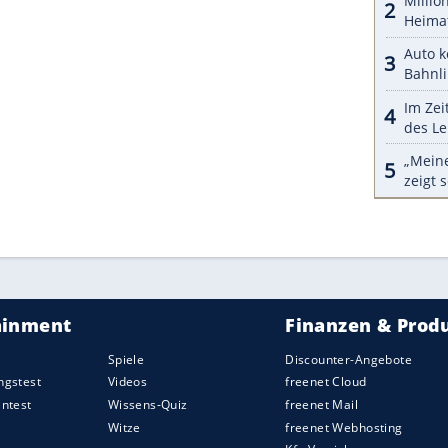
alogem
und
55 Euro mit digitalem Manometer
.
 im Lieferumfang enthalten.
uftpumpe direkt kaufen.
ZURÜCK ZUR STARTS