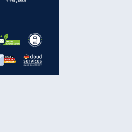
Millionen Autos mit
Heimatkennzeichen unterwegs
Auto kommt von Autobahn auf
Bahnlinie ab - drei Tote
Im Zeitraffer: Die Entwicklung
des Lenkrades
„Meine Spielzeuge“: Ronaldo
zeigt seine Autogarage
inanzen & Produkte
iscounter-Angebote
Online-Sicherheit