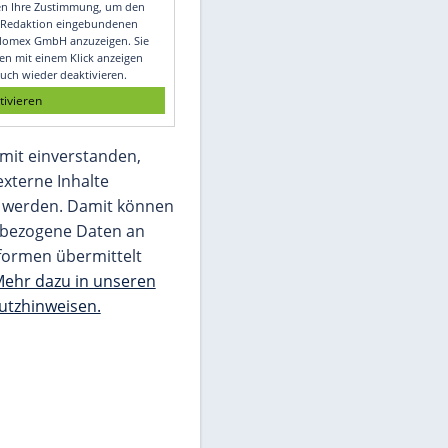
Video
Empfohlener externer Inhalt:
Glomex GmbH
Wir benötigen Ihre Zustimmung, um den
von unserer Redaktion eingebundenen
Inhalt von Glomex GmbH anzuzeigen. Sie
können diesen mit einem Klick anzeigen
lassen und auch wieder deaktivieren.
jetzt aktivieren
Ich bin damit einverstanden,
dass mir externe Inhalte
angezeigt werden. Damit können
personenbezogene Daten an
Drittplattformen übermittelt
werden.
Mehr dazu in unseren