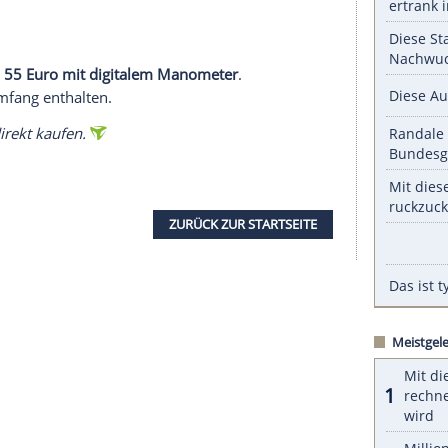
serer Redaktion eingebundenen Inhalt von Glomex GmbH
nzeigen lassen und auch wieder deaktivieren.
halte angezeigt werden. Damit können personenbezogene
r dazu in unseren Datenschutzhinweisen.
12 Bar Druck
– genug für Fahrrad-, Roller- oder
s Aufpumpen schnell und mit weniger Luftverlust
chwert das Ansetzen an schwer zugänglichen
Hier helfen optionale Adapter, die jedoch nicht