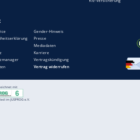
Entertainment
F
Cartoons
Spiele
D