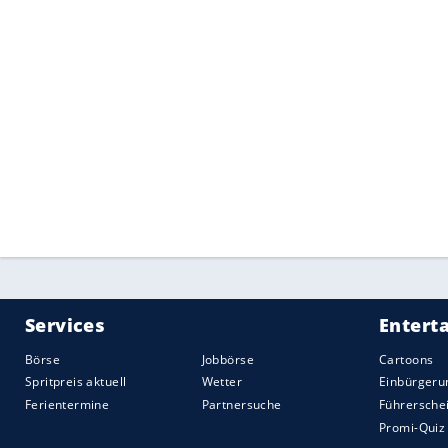
Die Fußluftpumpe kostet
45 Euro mit an
Eine Transporttasche sowie Adapter sind
Hier können Sie die Bikers Dream Mini L
Quelle:
2026 Motor-Presse Stuttgart