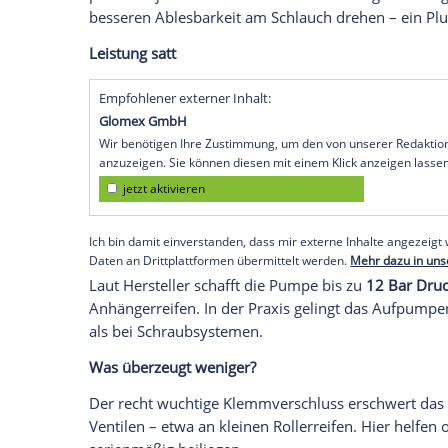
Die neue All-in-One Fußluftpumpe von B
500 Gramm Gewicht ordentlich Druck auf 
Aluminiumgehäuse und besitzt eine digita
für unterwegs im Camper oder auf Tour 
Was kann die Mini-Pumpe?
Das Gehäuse aus Aluminium wirkt robust
Klemmverschluss leicht von der Hand. Zwe
ein Umschalter erlaubt die Wahl zwisc
praktisch je nach Einsatzzweck. Die analo
besseren Ablesbarkeit am Schlauch drehe
Leistung satt
Empfohlener externer Inhalt:
Glomex GmbH