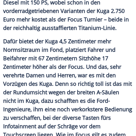
Diesel mit 150 PS, wobei schon in den
vorderradgetriebenen Varianten der
Kuga
2.750
Euro mehr kostet als der
Focus
Turnier
– beide in
der reichhaltig ausstaffierten Titanium-Linie.
Dafür bietet der
Kuga
4,5 Zentimeter mehr
Normsitzraum
im Fond, platziert Fahrer und
Beifahrer mit 67 Zentimetern Sitzhöhe 17
Zentimeter höher als der
Focus
. Und das, sehr
verehrte Damen und Herren, war es mit den
Vorzügen des
Kuga
. Denn so richtig toll ist das mit
der
Rundumsicht
wegen der breiten A-Säulen
nicht im
Kuga
, dazu schafften es die Ford-
Ingenieure, ihm eine noch verkorkstere Bedienung
zu verschaffen, bei der diverse Tasten fürs
Infotainment
auf der Schräge vor dem
Touchscreen liegen. Wie im
Focus
gilt es zudem,