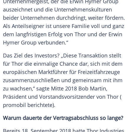
Unternehmergeist, der die Erwin
Hymer
Group
auszeichnet und die Unternehmenskulturen
beider Unternehmen durchdringt, weiter fördern.
Als
Anteilseigner
ist unsere
Familie
voll und ganz
dem langfristigen Erfolg von
Thor
und der Erwin
Hymer
Group verbunden.“
Das Ziel des Investors? „Diese Transaktion stellt
für
Thor
die einmalige Chance dar, sich mit dem
europäischen Marktführer für Freizeitfahrzeuge
zusammenzuschließen und gemeinsam mit ihm
zu wachsen,“ sagte Mitte 2018
Bob Martin
,
Präsident und Vorstandsvorsitzender von
Thor
(
promobil berichtete).
Warum dauerte der
Vertragsabschluss
so lange?
Bereits 18. September 2018 hatte
Thor
Industries