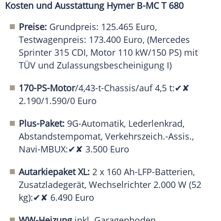
Kosten und Ausstattung Hymer B-MC T 680
Preise:
Grundpreis: 125.465 Euro,
Testwagenpreis: 173.400 Euro, (Mercedes
Sprinter 315 CDI, Motor 110 kW/150 PS) mit
TÜV und Zulassungsbescheinigung I)
170-PS-Motor
/4,43-t-Chassis/auf 4,5 t:✔✘
2.190/1.590/0 Euro
Plus-Paket:
9G-Automatik, Lederlenkrad,
Abstandstempomat, Verkehrszeich.-Assis.,
Navi-MBUX:✔✘ 3.500 Euro
Autarkiepaket XL:
2 x 160 Ah-LFP-Batterien,
Zusatzladegerät, Wechselrichter 2.000 W (52
kg):✔✘ 6.490 Euro
WW-Heizung
inkl. Garagenboden,