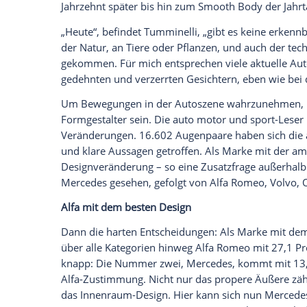
Empfohlener externer Inhalt:
Glomex GmbH
Wir benötigen Ihre Zustimmung, um den von un
anzuzeigen. Sie können diesen mit einem Klick a
jetzt aktivieren
Ich bin damit einverstanden, dass mir externe In
Daten an Drittplattformen übermittelt werden.
Meh
Bevor wir uns hier den Ergebnissen der 
Minicars über die Sportwagen und Cabrio
dem Expertenwinkel auf die aktuelle Auto
Paolo Tumminelli
zählt in seinem Buch „
Designstile seit 1945 auf, etwa den Rocket
Jahrzehnt später bis hin zum Smooth Bo
„Heute“, befindet
Tumminelli
, „gibt es 