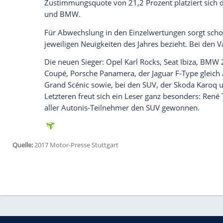
der Natur, an Tiere oder Pflanzen, und au
gekommen. Für mich entsprechen viele a
gedehnten und verzerrten Gesichtern, ebe
Um Bewegungen in der Autoszene wahrz
Formgestalter sein. Die auto motor und s
Veränderungen. 16.602 Augenpaare haben
und klare Aussagen getroffen. Als Mar
Designveränderung – so eine Zusatzfrage
Mercedes
gesehen, gefolgt von
Alfa Rom
Alfa mit dem besten Design
Dann die harten Entscheidungen: Als Ma
über alle Kategorien hinweg
Alfa Romeo
knapp: Die Nummer zwei,
Mercedes
, ko
Alfa-Zustimmung. Nicht nur das propere 
das Innenraum-Design. Hier kann sich n