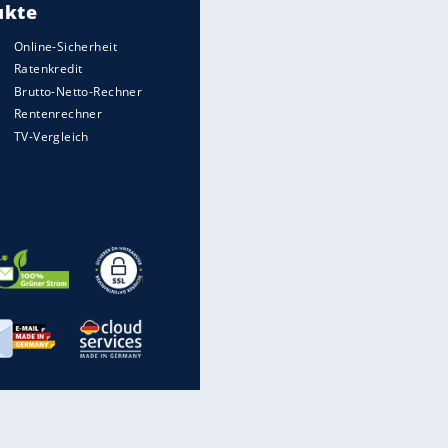
Heimatkennzeichen unterwegs
Mit diesen Strafen muss man
rechnen, wenn man geblitzt
wird
Auto kommt von Autobahn auf
Bahnlinie ab - drei Tote
Im Zeitraffer: Die Entwicklung
des Lenkrades
Illegales Asphalt-Kartell muss
Mio-Strafe zahlen: So zockten 6
Firmen Deutschland ab
EITE