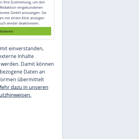
Video
Empfohlener externer Inhalt:
Glomex GmbH
Wir benötigen Ihre Zustimmung, um den
von unserer Redaktion eingebundenen
Inhalt von Glomex GmbH anzuzeigen. Sie
können diesen mit einem Klick anzeigen
lassen und auch wieder deaktivieren.
jetzt aktivieren
Ich bin damit einverstanden,
dass mir externe Inhalte
angezeigt werden. Damit können
personenbezogene Daten an
Drittplattformen übermittelt
werden.
Mehr dazu in unseren