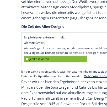
der amerikanische Designer
Raymond L
das sich gut verkaufen soll, muss schön 
Was darunter zu verstehen ist, führte al
besagte, dass eigentlich nur der Fachma
könne. Der langjährige Renault-Designch
Meinung, dass viele Kunden hier versagt
seinem Hemd aussuchen kann, muss zur 
Die andere Schule folgt der Schwarmintel
Betrachters.“ Dass unterschiedliche Kultu
sei hier einmal vernachlässigt. Der Wett
attraktivste
Autodesign
eines Modelljahr
Leserschaft
wider, die einerseits weitgef
einem gehörigen Prozentsatz (68,8) ihr g
Die Zeit des Alien-Designs