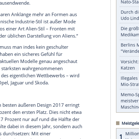
serer Redaktion eingebundenen Inhalt von Glomex GmbH
nzeigen lassen und auch wieder deaktivieren.
halte angezeigt werden. Damit können personenbezogene
r dazu in unseren Datenschutzhinweisen.
zehn einzeln abgefragten Autoklassen von den
s bis hin zu den Vans widmen, noch ein Blick aus
gestaltung. Der italienische Design-Professor
Car Design“ mehr als 20 unterschiedliche
-Stil der späten 50er-Jahre oder den Keil-Stil ein
dy der
Jahrtausendwende
.
keine erkennbaren Anklänge mehr an Formen aus