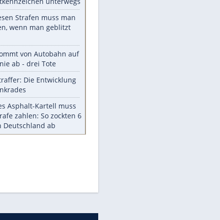
Die größten Mythen über
Medikamente
Berlins Matchwinner Grönning:
"Veränderte Perspektive"
Vorsicht: Diese 17 Dinge hassen
Katzen
Illegales Asphalt-Kartell muss
Mio-Strafe zahlen
Memo-Spiel mit den
meistverkauften Arcade-
Maschinen
Meistgelesen
Millionen Autos mit