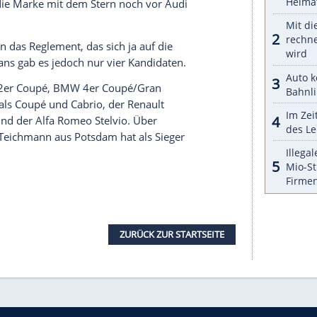
ch der technische Industrie-Stil ist außer Mode
ktuelle
Autos
einer Art Alien-Stil – Fronten mit
n wie bei der üblichen Darstellung von Aliens.“
unehmen, muss man indes kein geschulter
port-Leser haben ein sicheres Gefühl für
 sich die aktuellen Modelle genau angeschaut
ke mit der am stärksten wahrgenommenen
 außerhalb des eigentlichen Wettbewerbs – wird
eo
, Volvo,
Opel
,
Jaguar
und
Skoda
.
rke mit dem besten äußeren Design 2017 erringt
mit 27,1 Prozent den ersten Platz. Dies nicht etwa
mmt mit 13,7 Prozent nur auf rund die Hälfte der
Äußere zählte dabei in diesem Jahr, sondern auch
un
Mercedes
durchsetzen: Mit einer