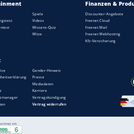
ziert sich die Marke mit dem Stern noch vor Audi
sorgt schon das Reglement, das sich ja auf die
t. Bei den Vans gab es jedoch nur vier Kandidaten.
biza
,
BMW
2er
Coupé
,
BMW
4er Coupé/Gran
ype gleich als
Coupé
und Cabrio, der
Renault
oda
Karoq und der
Alfa Romeo
Stelvio. Über
nders:
René Teichmann
aus Potsdam hat als Sieger
nen.
ZURÜCK ZUR STARTS