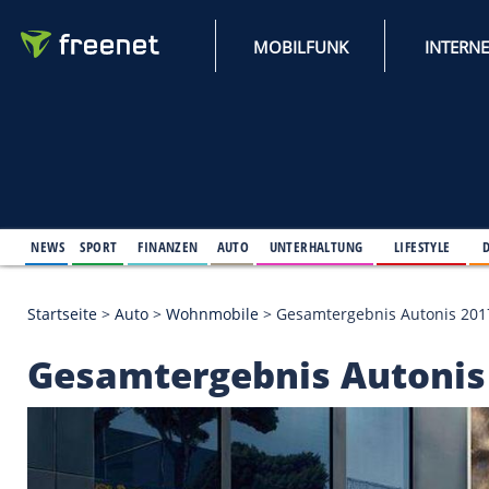
MOBILFUNK
NEWS
SPORT
FINANZEN
AUTO
UNTERHALTUNG
L
Startseite
>
Auto
>
Wohnmobile
>
Gesamtergebnis 
Gesamtergebnis Aut