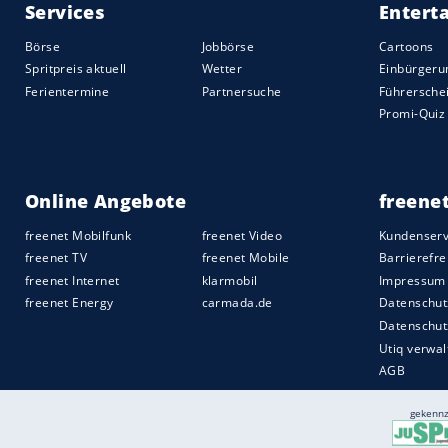
Zustimmungsquote von 21,2 Prozent plat
und
BMW
.
Für
Abwechslung
in den Einzelwertungen 
jeweiligen Neuigkeiten des Jahres bezieh
Die neuen Sieger:
Opel
Karl Rocks
,
Seat I
Coupé
, Porsche Panamera, der
Jaguar
F-T
Grand Scénic sowie, bei den
SUV
, der
Sk
Letzteren freut sich ein Leser ganz beso
aller Autonis-Teilnehmer den
SUV
gewon
Quelle:
2017 Motor-Presse Stuttgart