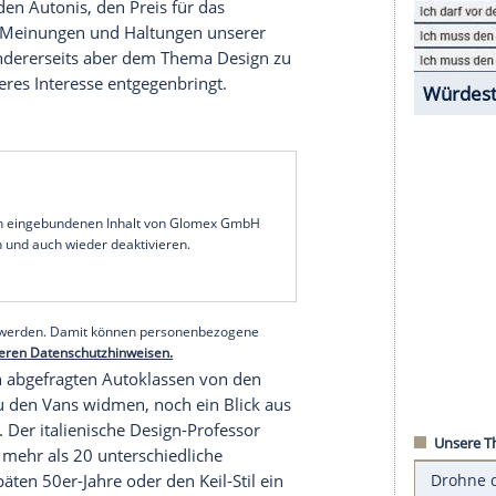
oewy
. Die
Automobilhersteller
nickten: Ein
Auto
,
sein oder zumindest ansehnlich.
lerdings zu unterschiedlichen Meinungen. Die eine
nn automobile Schönheit überhaupt definieren
ef Patrick Le Quément war beispielsweise der
en: „Wer nicht einmal die passende Krawatte zu
Ästhetik eines
Autos
eigentlich schweigen.“
ligenz: „Die Schönheit liegt im Auge des
ren unterschiedliche Schönheitsideale kultivieren,
bewerb um den Autonis, den Preis für das
es, spiegelt Meinungen und Haltungen unserer
ächert ist, andererseits aber dem Thema Design zu
anz besonderes Interesse entgegenbringt.