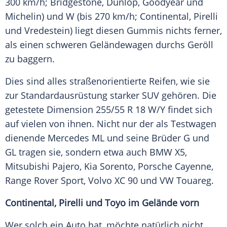
300 km/h;
Bridgestone
,
Dunlop
,
Goodyear
und
Michelin) und W (bis 270 km/h;
Continental
,
Pirelli
und Vredestein) liegt diesen Gummis nichts ferner,
als einen schweren
Geländewagen
durchs Geröll
zu baggern.
Dies sind alles straßenorientierte
Reifen
, wie sie
zur
Standardausrüstung
starker
SUV
gehören. Die
getestete Dimension 255/55 R 18 W/Y findet sich
auf vielen von ihnen. Nicht nur der als Testwagen
dienende
Mercedes
ML und seine Brüder G und
GL tragen sie, sondern etwa auch
BMW X5
,
Mitsubishi Pajero, Kia Sorento,
Porsche Cayenne
,
Range
Rover
Sport,
Volvo
XC 90 und VW Touareg.
Continental,
Pirelli
und Toyo im Gelände vorn
Wer solch ein Auto hat, möchte natürlich nicht