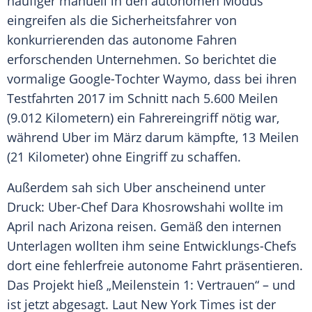
häufiger manuell in den autonomen Modus
eingreifen als die Sicherheitsfahrer von
konkurrierenden das autonome Fahren
erforschenden Unternehmen. So berichtet die
vormalige Google-Tochter
Waymo
, dass bei ihren
Testfahrten 2017 im Schnitt nach 5.600
Meilen
(9.012 Kilometern) ein Fahrereingriff nötig war,
während
Uber
im
März
darum kämpfte, 13
Meilen
(21 Kilometer) ohne Eingriff zu schaffen.
Außerdem sah sich
Uber
anscheinend unter
Druck: Uber-Chef
Dara Khosrowshahi
wollte im
April nach
Arizona
reisen. Gemäß den internen
Unterlagen wollten ihm seine Entwicklungs-Chefs
dort eine fehlerfreie autonome Fahrt präsentieren.
Das Projekt hieß „Meilenstein 1: Vertrauen“ – und
ist jetzt abgesagt. Laut
New York Times
ist der