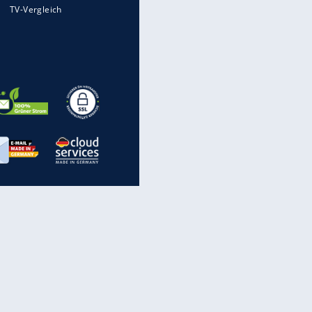
Mit diesen Strafen muss man
rechnen, wenn man geblitzt
wird
Auto kommt von Autobahn auf
Bahnlinie ab - drei Tote
Im Zeitraffer: Die Entwicklung
des Lenkrades
„Meine Spielzeuge“: Ronaldo
zeigt seine Autogarage
inanzen & Produkte