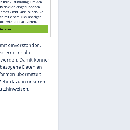
Video
Empfohlener externer Inhalt:
Glomex GmbH
Wir benötigen Ihre Zustimmung, um den
von unserer Redaktion eingebundenen
Inhalt von Glomex GmbH anzuzeigen. Sie
können diesen mit einem Klick anzeigen
lassen und auch wieder deaktivieren.
jetzt aktivieren
Ich bin damit einverstanden,
dass mir externe Inhalte
angezeigt werden. Damit können
personenbezogene Daten an
Drittplattformen übermittelt
werden.
Mehr dazu in unseren