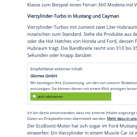
und zwei Liter Hubraum. Es gibt noch wei
Es ist schon verrückt, welche Leistung di
kitzeln bei vergleichsweise geringem
Hu
beidem) sei Dank.
Der Irrsinn gipfelt in
Mercedes-AMG
A 45
ihnen steckt ein Vierzylinder-Turbo mit e
springen deshalb 381 PS heraus. In ein
Leistungswerte eines
Porsche 911
GT3 9
kommende A 45 soll sogar über die 400-
Klasse zum Beispiel einen
Ferrari
360
Mo
Vierzylinder-Turbo in
Mustang
und Caym
Vierzylinder-Turbos mit zumeist zwei Lit
inzwischen zum Standard. Siehe die Pro
oder die Hot Hatches von
Honda
und
Fo