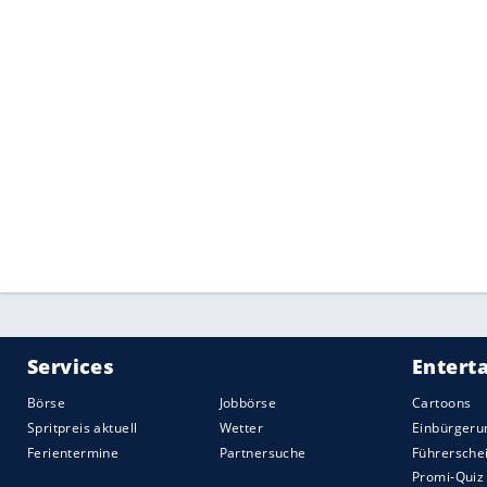
Mittelmotorsportwagen
.
Den billigsten
Vierzylinder
mit mindesten
Angebot. Auch der
Ford Mustang
liegt m
Sechsganggetriebe unter 40.000 Euro. W
PS. Einige Vierzylinder-Kracher bewegen
Golf
R,
Ford
Focus RS und Audis S-Modelle
TTS
und
Porsche
718 Cayman/Boxster sie
teuerste
Vierzylinder
in unserer Liste der
Polestar. 367 PS gibt es in den schwedi
In unserer Fotoshow zeigen wir Ihnen die
Quelle:
2017 Motor-Presse Stuttgart