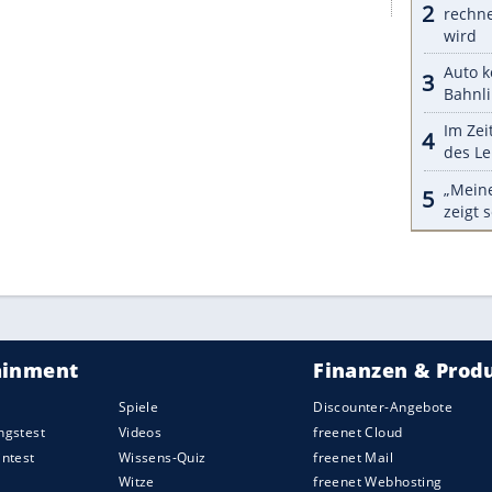
s 300 PS hat Seat mit dem Leon Cupra im
it vier Brennkammern und handgeschaltetem
ie auch wohl der neue
Honda
Civic Type R mit 320
 sich um die 40.000 Euro. Wie Subaru WRX STI,
VW
 (bis auf das Cabrio).
Mercedes-AMG
A 45,
Audi
deln sich schon über 50.000 Euro an. Der
 stärksten
Vierzylinder
steckt in Volvo V60/S60
schen Muskelpaketen für um die 70.000 Flocken.
 stärksten Serienautos mit Vierzylinder-Motor.
ZURÜCK ZUR STARTS