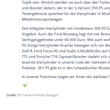
Hubraum
trägt. Die Bandbreite reicht vo
Sekunden oder knapp darüber.
Empfohlener externer Inhalt:
Glomex GmbH
Wir benötigen Ihre Zustimmung, um den von un
anzuzeigen. Sie können diesen mit einem Klick a
jetzt aktivieren
Ich bin damit einverstanden, dass mir externe In
Daten an Drittplattformen übermittelt werden.
Meh
Der EcoBoost-Motor hat sich sogar im
Fo
einwerfen: Ein
Vierzylinder
in einem Musc
Töpfe rein. Ähnlich werden sie auch über
und Boxster lästern, der in der S-Versio
Testergebnisse sprechen für die
Vierzyli