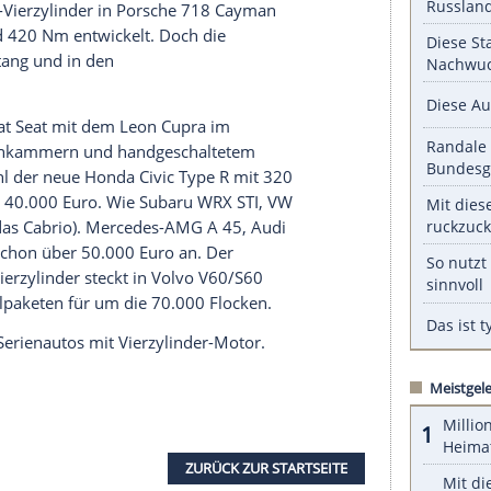
n 310 bis 350 PS. Die Sprintwerte liegen unter fünf
serer Redaktion eingebundenen Inhalt von Glomex GmbH
nzeigen lassen und auch wieder deaktivieren.
halte angezeigt werden. Damit können personenbezogene
r dazu in unseren Datenschutzhinweisen.
rd Mustang
eingenistet. Kritiker werden
le Car ist wie Burger ohne Patty. Da gehören acht
 den Turbo-Vierzylinder in
Porsche
718
Cayman
n 350 PS und 420 Nm entwickelt. Doch die
nder
in
Mustang
und in den