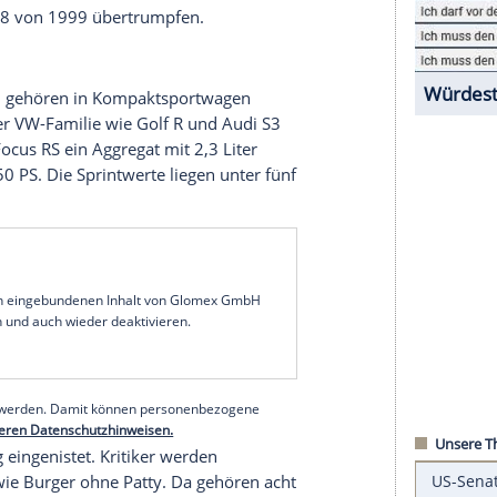
tere potente Vierzylinder.
e
Hersteller
inzwischen aus Vierzylinder-Motoren
braum
. Dem
Turbo
oder
Kompressor
(oder
, CLA 45, CLA 45 Shooting
Brake
und GLA 45. In
iner Literleistung von 191,36 Liter. Mal zwei
em
Kompaktsportwagen
. By the way: Das sind die
96
mit 3,6-Liter-Sechszylinder-Boxer. Der
PS-Marke hinausschießen. Damit würde die A-
dena
mit V8 von 1999 übertrumpfen.
an
er
Hubraum
gehören in
Kompaktsportwagen
dukte aus der VW-Familie wie Golf R und
Audi S3
rd
, dessen Focus RS ein Aggregat mit 2,3 Liter