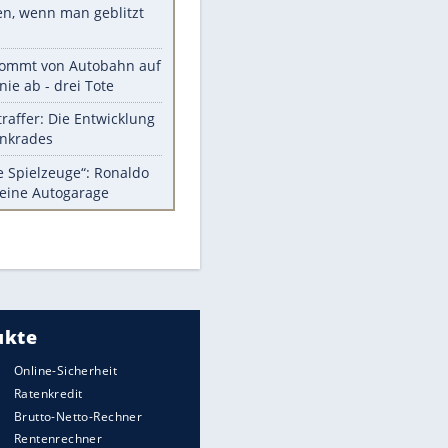
Diese Autos haben uns verlassen
Randale in Dresden: DFB-
Bundesgericht bestätigt Urteil
Mit diesen Tricks wird der Grill
ruckzuck sauber
So nutzt man alte Smartphones
sinnvoll
Das ist typisch schwedisch!
Meistgelesen
Millionen Autos mit
Heimatkennzeichen unterwegs
EITE