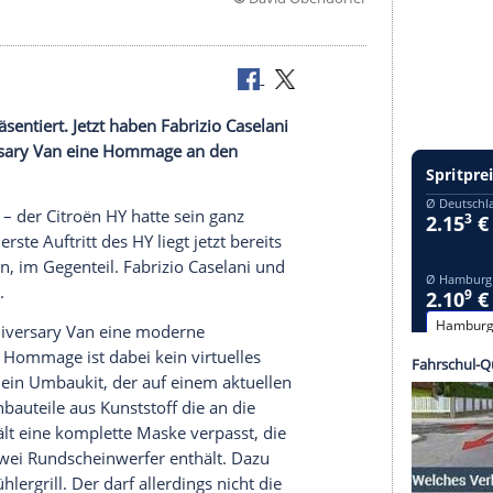
©
David Oben
ntiert.
 Van HY präsentiert. Jetzt haben Fabrizio Caselani
0th Anniversary Van eine Hommage an den
chiebetüren
– der
Citroën
HY hatte sein ganz
ertoni
. Der erste Auftritt des HY liegt jetzt bereits