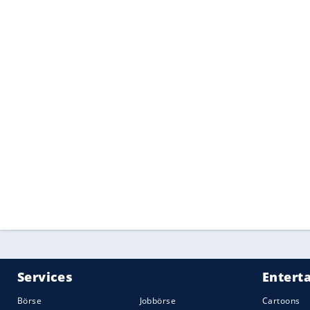
hat bereits mit einem Retro-VW-Bus und
aufmerksamgemacht.
Quelle:
2017 Motor-Presse Stuttgart