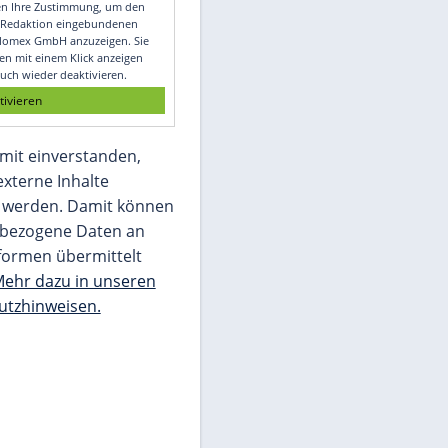
Video
Empfohlener externer Inhalt:
Glomex GmbH
Wir benötigen Ihre Zustimmung, um den
von unserer Redaktion eingebundenen
Inhalt von Glomex GmbH anzuzeigen. Sie
können diesen mit einem Klick anzeigen
lassen und auch wieder deaktivieren.
jetzt aktivieren
Ich bin damit einverstanden,
dass mir externe Inhalte
angezeigt werden. Damit können
personenbezogene Daten an
Drittplattformen übermittelt
werden.
Mehr dazu in unseren