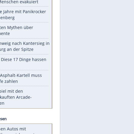
Unsere Themen-Highlights
Waldbrand am Gardasee: Mehr
als 200 Menschen evakuiert
Durch die Jahre mit Panikrocker
Udo Lindenberg