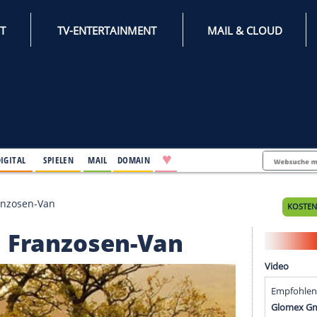
INTERNET
TV-ENTERTAINMENT
♥
IFESTYLE
DIGITAL
SPIELEN
MAIL
DOMAIN
ndären Franzosen-Van
ären Franzosen-Van