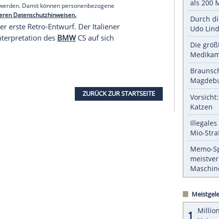
llerdings nur Italiener kommen, denn nur dort
n nicht genannt.
ber durchaus weiter gesponnen. So sind neben dem
Version sowie ein typischer Kastenaufbau
serer Redaktion eingebundenen Inhalt von Glomex GmbH
nzeigen lassen und auch wieder deaktivieren.
halte angezeigt werden. Damit können personenbezogene
r dazu in unseren Datenschutzhinweisen.
yp H nicht der erste Retro-Entwurf. Der Italiener