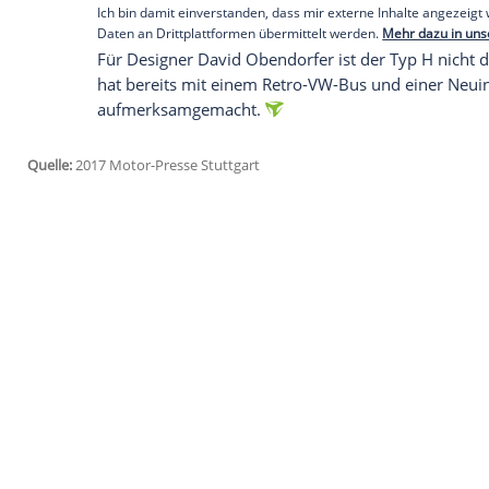
einen neuen alten HY zu fahren, sollen a
wird der Umbau angeboten. Preise wurde
Virtuell haben die Designer ihre Idee a
normalen
Transporter
auch eine Offroad-
entstanden.
Empfohlener externer Inhalt:
Glomex GmbH
Wir benötigen Ihre Zustimmung, um den von un
anzuzeigen. Sie können diesen mit einem Klick a
jetzt aktivieren
Ich bin damit einverstanden, dass mir externe In
Daten an Drittplattformen übermittelt werden.
Meh
Für Designer
David Obendorfer
ist der T