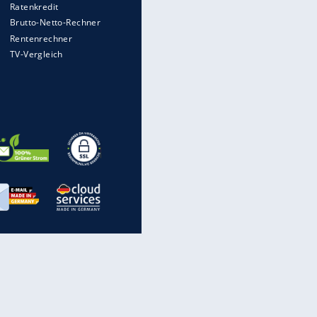
Heimatkennzeichen unterwegs
Mit diesen Strafen muss man
rechnen, wenn man geblitzt
wird
Auto kommt von Autobahn auf
Bahnlinie ab - drei Tote
Im Zeitraffer: Die Entwicklung
des Lenkrades
Illegales Asphalt-Kartell muss
Mio-Strafe zahlen: So zockten 6
Firmen Deutschland ab