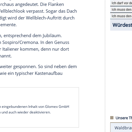
r nicht. Nein, im Gegenteil.
Fabrizio Caselani
und
ktive
Leben
.
 H 70th Anniversary Van eine moderne
chaffen. Die
Hommage
ist dabei kein virtuelles
ckelt wurde ein
Umbaukit
, der auf einem aktuellen
ahlreiche Anbauteile aus
Kunststoff
die an die
e Front erhält eine komplette Maske verpasst, die
nd zudem zwei Rundscheinwerfer enthält. Dazu
ypischen
Kühlergrill
. Der darf allerdings nicht die
en jedoch durchaus angedeutet. Die
Flanken
anele im Wellblechlook verpasst. Sogar das Dach
ervollständigt wird der Wellblech-Auftritt durch
euchtungselemente.
gelegt werden, entsprechend dem Jubiläum.
utomobili
in Sospiro/Cremona. In den Genuss