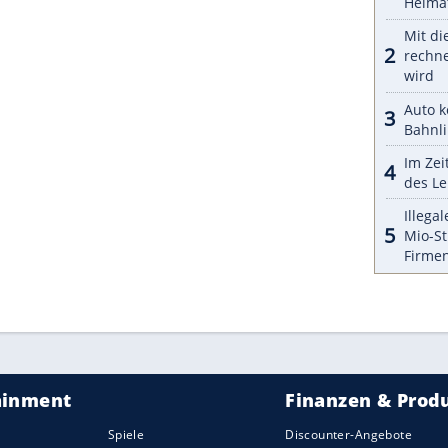
 einer
Neuinterpretation
des
BMW
CS auf sich
ZURÜCK ZUR STARTS