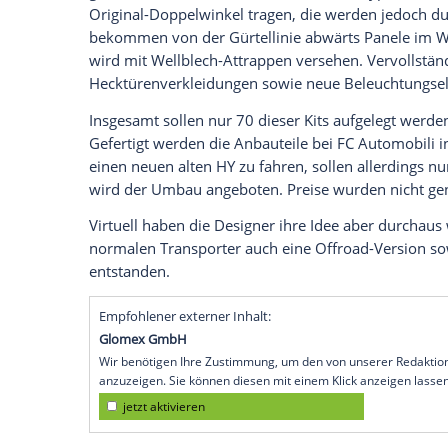
70 Jahre zurück. Vergessen ist der HY abe
David Obendorfer
holen ihn zurück ins a
Die beiden Designer haben mit dem Typ
Interpretation des Wellblech-Citroën ges
Schaustück, sondern real greifbar. Entwi
Citroën
Jumper
basiert. Dieser umfasst z
Original-Karosserie appliziert werden. Di
die bekannte
Schnauze
des HY imitiert u
gibt es eine neue
Frontschürze
und den t
Original-Doppelwinkel tragen, die werd
bekommen von der Gürtellinie abwärts P
wird mit Wellblech-Attrappen versehen. V
Hecktürenverkleidungen sowie neue Bel
Insgesamt sollen nur 70 dieser Kits auf
Gefertigt werden die Anbauteile bei FC
A