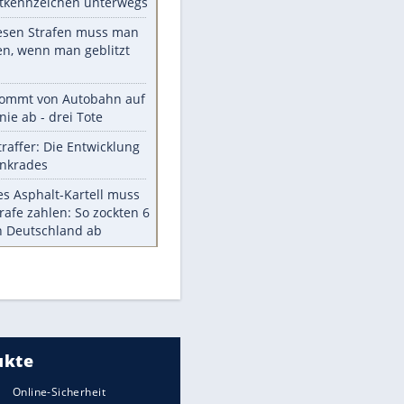
Die größten Mythen über
Medikamente
Braunschweig nach Kantersieg in
Magdeburg an der Spitze
EITE
Vorsicht: Diese 17 Dinge hassen
Katzen
Illegales Asphalt-Kartell muss
Mio-Strafe zahlen
Memo-Spiel mit den
meistverkauften Arcade-
Maschinen
Meistgelesen
Millionen Autos mit