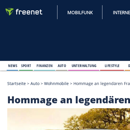
MOBILFUNK
NEWS
SPORT
FINANZEN
AUTO
UNTERHALTUNG
L
Startseite
>
Auto
>
Wohnmobile
>
Hommage an lege
Hommage an legend