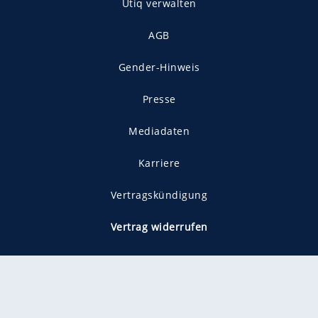
Utiq verwalten
AGB
Gender-Hinweis
Presse
Mediadaten
Karriere
Vertragskündigung
Vertrag widerrufen
gekennzeichnet mit
freenet ist Mitglied im JUSPROG e.V.