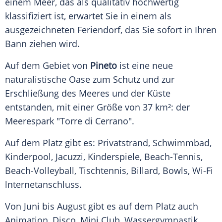
einem
Meer
, das als qualitativ hochwertig
klassifiziert ist, erwartet Sie in einem als
ausgezeichneten Feriendorf, das Sie sofort in Ihren
Bann ziehen wird.
Auf dem
Gebiet
von
Pineto
ist eine neue
naturalistische Oase zum Schutz und zur
Erschließung des
Meeres
und der Küste
entstanden, mit einer Größe von 37 km²: der
Meerespark "Torre di Cerrano".
Auf dem Platz gibt es:
Privatstrand
,
Schwimmbad
,
Kinderpool,
Jacuzzi
,
Kinderspiele
, Beach-Tennis,
Beach-Volleyball,
Tischtennis
,
Billard
, Bowls, Wi-Fi
lnternetanschluss.
Von
Juni
bis August gibt es auf dem Platz auch
Animation
, Disco, Mini Club, Wassergymnastik,