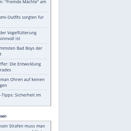
EITE
Unsere Themen-Highlights
Sprengstoff-Drohne am
Flughafen: "Fremde Mächte" am
Werk?
Diese Promi-Outfits sorgten für