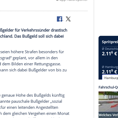
©
dpp-Autore
 wollen Bußgelder für Verkehrssünder drastisch
erk Deutschland. Das Bußgeld soll sich dabei
d
berichtet, seien höhere Strafen besonders für
efährdungsgrad“ geplant, vor allem in den