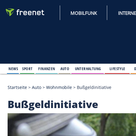
MOBILFUNK
NEWS
SPORT
FINANZEN
AUTO
UNTERHALTUNG
L
Startseite
>
Auto
>
Wohnmobile
>
Bußgeldinitiative
Bußgeldinitiative