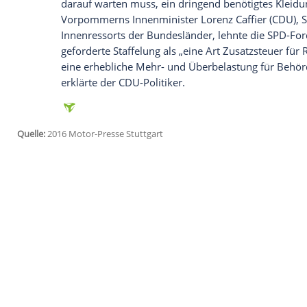
Bereichen Geschwindigkeit, Abstand,
Üb
Niedersachsens
Innenminister
Boris Pist
1.000 Euro und mehr vorstellen.
„Sozial ungerecht“ gegen Reichensteuer
Nach dem Willen der SPD-Innenminister 
nach der Höhe des Einkommens staffeln
ungerecht“. Es sei nicht fair, wenn sich d
anfühlt wie ,Peanuts‘, während eine Ver
darauf warten muss, ein dringend benöt
Vorpommerns
Innenminister
Lorenz Caff
Innenressorts der Bundesländer, lehnte
geforderte
Staffelung
als „eine Art Zusatz
eine erhebliche Mehr- und
Überbelastun
erklärte der CDU-Politiker.