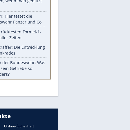
Aufruhr!
Was bei der Vogelfütterung
wirklich sinnvoll ist
Die schlimmsten Bad Boys der
Sportwelt
Im Zeitraffer: Die Entwicklung
des Lenkrades
So sollte man Ohren auf keinen
Fall reinigen
Experten-Tipps: Sicherheit im
Internet
Meistgelesen
Mit diesen Strafen muss man