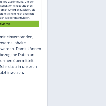
Video
Empfohlener externer Inhalt:
Glomex GmbH
Wir benötigen Ihre Zustimmung, um den
von unserer Redaktion eingebundenen
Inhalt von Glomex GmbH anzuzeigen. Sie
können diesen mit einem Klick anzeigen
lassen und auch wieder deaktivieren.
jetzt aktivieren
Ich bin damit einverstanden,
dass mir externe Inhalte
angezeigt werden. Damit können
personenbezogene Daten an
Drittplattformen übermittelt
werden.
Mehr dazu in unseren