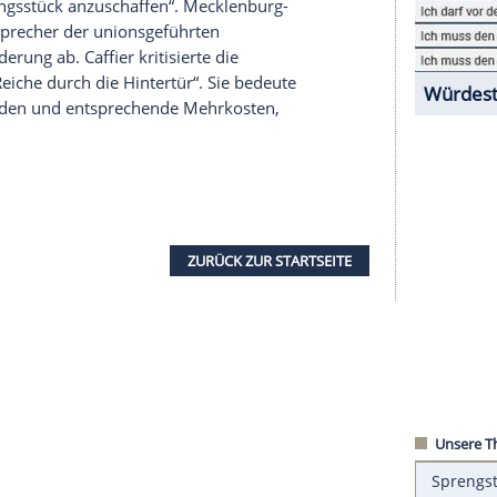
erholen
und dem Bilden einer
Rettungsgasse
.
orius
(SPD) kann sich dabei
Bußgelder
von bis zu
soll sich die genaue Höhe des
Bußgelds
künftig
.
Pistorius
nannte pauschale
Bußgelder
„sozial
as
Bußgeld
„für einen leitenden Angestellten
käuferin nach dem gleichen Vergehen einen Monat
igtes
Kleidungsstück
anzuschaffen“. Mecklenburg-
ier
(CDU), Sprecher der unionsgeführten
 die SPD-Forderung ab.
Caffier
kritisierte die
steuer für Reiche durch die Hintertür“. Sie bedeute
g
für Behörden und entsprechende
Mehrkosten
,