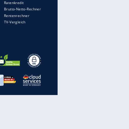
rechnen, wenn man geblitzt
wird
WTD-41: Hier testet die
Bundeswehr Panzer und Co.
Die verrücktesten Formel-1-
Autos aller Zeiten
Im Zeitraffer: Die Entwicklung
des Lenkrades
Eagle V der Bundeswehr: Was
macht sein Getriebe so
besonders?