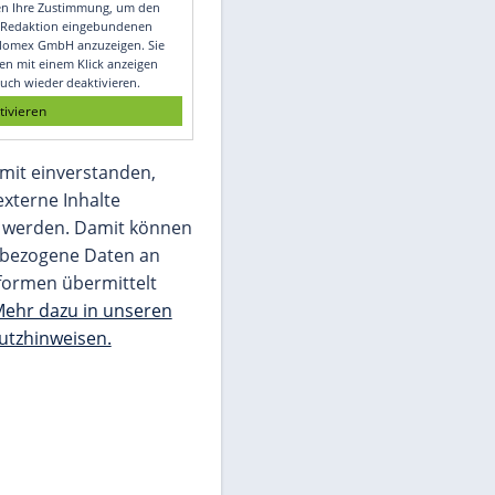
Video
Empfohlener externer Inhalt:
Glomex GmbH
Wir benötigen Ihre Zustimmung, um den
von unserer Redaktion eingebundenen
Inhalt von Glomex GmbH anzuzeigen. Sie
können diesen mit einem Klick anzeigen
lassen und auch wieder deaktivieren.
jetzt aktivieren
Ich bin damit einverstanden,
dass mir externe Inhalte
angezeigt werden. Damit können
personenbezogene Daten an
Drittplattformen übermittelt
werden.
Mehr dazu in unseren