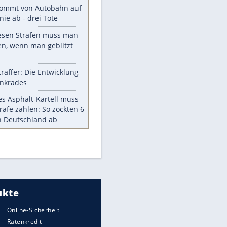
Diese TV-Legenden sind bis
heute unvergessen
Woran man Menschen mit
niedrigem EQ erkennt
Torlos gegen Kaiserslautern:
Stotterstart von Wolfsburg
Ist ein Vulkanausbruch in
Deutschland möglich?
5 VW-Prototypen, die nie auf den
Markt kamen
Meistgelesen
Millionen Autos mit
EITE
Heimatkennzeichen unterwegs