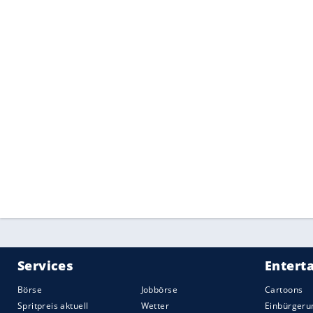
Das Cockpit zieren klassisch Leder und
Infotainmentsystem
mit
Touchscreen
und
Bullet
, den es als Rechts- und linkslenke
Zweisitzer
, von dem nur 70 Exemplare ge
Pfund kosten. In den USA soll der
Bullet
n
Bullet
ab Januar 2017.
Der
Bullet
wird der letzte
Bristol
mit V8-M
Hybridtechnik
setzen. Das aktuelle Alucha
Extender-Antriebe sollen dann von Fraz
Eigentümer
von
Bristol
Cars.
Quelle:
2016 Motor-Presse Stuttgart