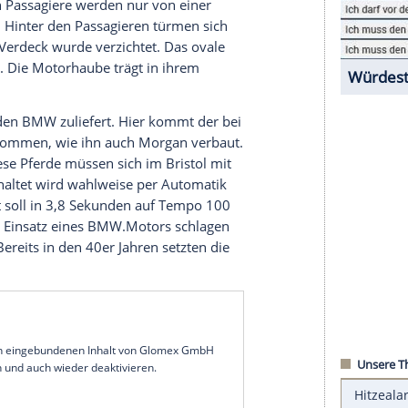
men.
 und auf sich aufmerksam zu machen, durfte
peed in
Goodwood
ein erster
Prototyp
starten. Der
r lang, 1,86 Meter breit und 1,20 Meter hoch,
dell
auf den Namen
Bristol Bullet
hört, setzt auf
te vordere Kotflügel und kleine Flossen auf den
eteile werden aus
Kohlefaserlaminat
geformt. Das
 Die beiden Passagiere werden nur von einer
eschützt. Hinter den Passagieren türmen sich
f. Auf ein Verdeck wurde verzichtet. Das ovale
einwerfern. Die Motorhaube trägt in ihrem
s.
er V8-Motor den
BMW
zuliefert. Hier kommt der bei