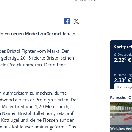
©
Brist
ich 2017 mit einem neuen Modell zurückmelden. In
 Hillclimb.
m
Bauende
des
Bristol
Fighter vom Markt. Der
 seit 2004 gefertigt. 2015 feierte
Bristol
seinen
ristol
Pinnacle
(Projektname) an. Der offene