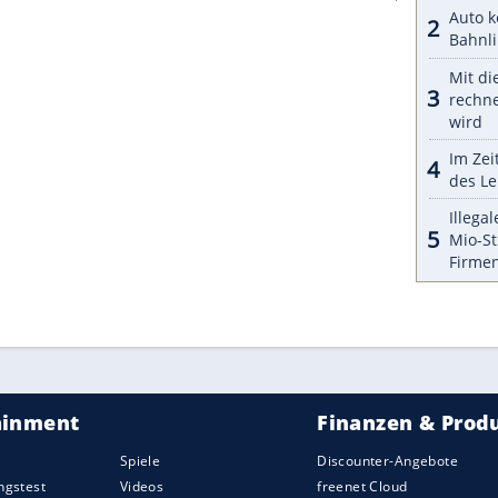
 Edelholz. Ganz modern kommt das
 Online-Zugang daher. Preise für den
Bristol
r gibt, wurden noch nicht genannt. Der offene
baut werden sollen, dürfte aber rund 250.000
icht angeboten werden. Ausgeliefert wird der
otor sein. In Zukunft wollen die Briten auf
ssis soll bereits darauf ausgelegt sein. Die Range-
er Nash kommen. Kein Wunder, sind die doch
ZURÜCK ZUR STARTS