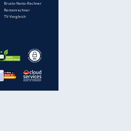
Auto kommt von Autobahn auf
Bahnlinie ab - drei Tote
Mit diesen Strafen muss man
rechnen, wenn man geblitzt
wird
Im Zeitraffer: Die Entwicklung
des Lenkrades
Illegales Asphalt-Kartell muss
Mio-Strafe zahlen: So zockten 6
Firmen Deutschland ab