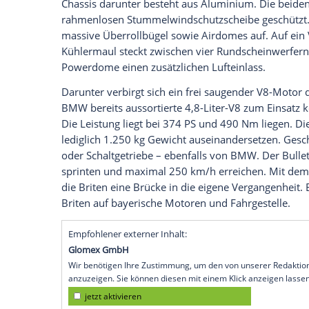
Zweisitzer
soll 2017 auf den Markt kom
Bristol Bullet mit
BMW
.V8-Motor
Um das
Kundeninteresse
hoch zu halten
zuletzt beim
Hillclimb
beim Festival of S
kompakt gezeichnete
Sportler
(4,20 Mete
Radstand 2,553 Meter), der als
Serienmo
eine hohe Gürtellinie, markant ausgeform
hinteren Radläufen. Sämtliche Karosseri
Chassis darunter besteht aus Aluminium.
rahmenlosen Stummelwindschutzscheibe g
massive
Überrollbügel
sowie Airdomes au
Kühlermaul
steckt zwischen vier Rundsch
Powerdome einen zusätzlichen Lufteinlas
Darunter verbirgt sich ein frei saugend