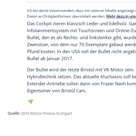
BMW
bereits aussortierte 4,8-Liter-V8 
Die Leistung liegt bei 374 PS und 490 N
lediglich 1.250 kg Gewicht auseinanders
oder
Schaltgetriebe
– ebenfalls von
BM
sprinten und maximal 250 km/h erreiche
die Briten eine Brücke in die eigene Verg
Briten auf bayerische Motoren und Fahrge
Empfohlener externer Inhalt:
Glomex GmbH
Wir benötigen Ihre Zustimmung, um den von un
anzuzeigen. Sie können diesen mit einem Klick a
jetzt aktivieren
Ich bin damit einverstanden, dass mir externe In
Daten an Drittplattformen übermittelt werden.
Meh