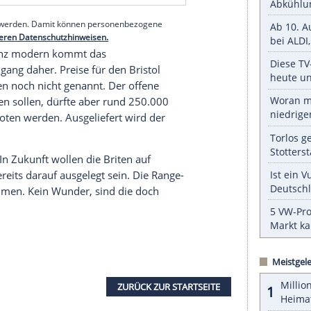
zum Einsatz kommen, wie ihn auch Morgan verbaut.
m liegen. Diese Pferde müssen sich im
Bristol
mit
etzen. Geschaltet wird wahlweise per Automatik
W
. Der
Bullet
soll in 3,8 Sekunden auf Tempo 100
n. Mit dem Einsatz eines
BMW
.Motors schlagen
angenheit. Bereits in den 40er Jahren setzten die
stelle.
serer Redaktion eingebundenen Inhalt von Glomex GmbH
nzeigen lassen und auch wieder deaktivieren.
halte angezeigt werden. Damit können personenbezogene
r dazu in unseren Datenschutzhinweisen.