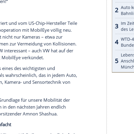
, FCA,
Intel
und MobilEye ist klar definiert: Ein
21 möglich sein. Die Entwicklung soll dabei in
 Fahrer nicht nur – und das wären die Stufen 1 und
üße von den Pedalen nehmen können (Tempomat,
auf der Straße abwenden können (Stufe 3: „Eyes
 mehr an den
Straßenverkehr
denken, auch wenn er
m allerletzten Level (Stufe 5: „Driver off“ ) kann
ss vollständig autonom und ohne Fahrer auf der
chten
sehr gut für die
Sicherheit
auf den Straßen
le werden durch Fehler des Autofahrers
n autonomen fahrenden Autos aus BMWs
,
Harald Krüger
sagte es in der Konferenz schon
m von einem Ingenieurs-Unternehmen