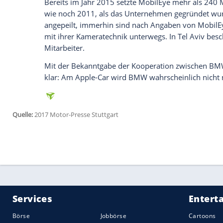
(“engineering company„) in ein Hightec
MobilEye ist führender Kameratechnik-Sp
Während
BMW
schon seit längerem mit
zum Beispiel für sein
Infotainment
bezieh
Der
Hersteller
intelligenter
Kameratechni
Verkehrszeichenerkennung
– sondern a
Deshalb ist die Technik der Israelis nicht
CES 2016 zu Jahresbeginn eine
Zusammen
In der gesamten High-Tech-Branche gilt M
zukunftsträchtigsten Unternehmen weltwei
das in den nächsten Jahren selbstständi
MobilEye stecken wird.
„Zusammen mit
BMW
und
Intel
kann Mob
Zukunft beisteuern. Damit soll das auto