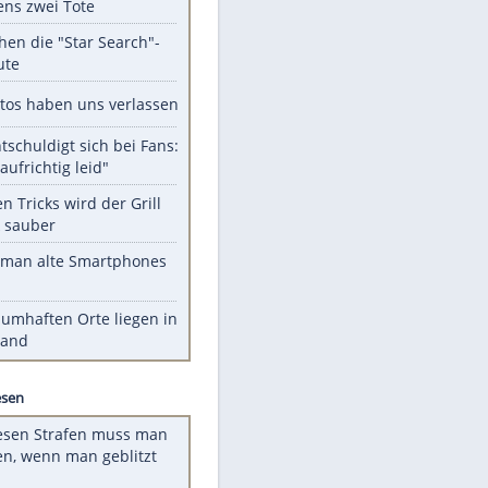
Unsere Themen-Highlights
Schüsse an Schule in Thailand:
mindestens zwei Tote
Das machen die "Star Search"-
Stars heute