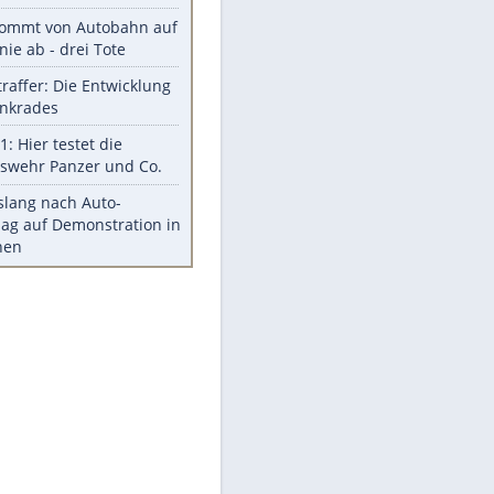
Diese Autos haben uns verlassen
Reese entschuldigt sich bei Fans:
"Tut mir aufrichtig leid"
Mit diesen Tricks wird der Grill
ruckzuck sauber
So nutzt man alte Smartphones
sinnvoll
Diese traumhaften Orte liegen in
Deutschland
Meistgelesen
Mit diesen Strafen muss man
rechnen, wenn man geblitzt
wird