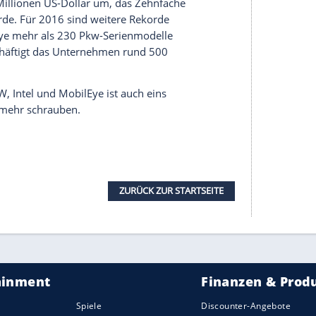
h-Unternehmen!“
ezialist
Intel
kooperiert und vom US-Chip-Hersteller Teile
t, ist die Kooperation mit MobilEye völlig neu.
k
entwickelt nicht nur Kameras – etwa zur
uch
Algorithmen
zur
Vermeidung
von Kollisionen.
 nur für
BMW
interessant – auch VW hat auf der
arbeit
mit MobilEye verkündet.
obilEye als eines des wichtigsten und
t. Es gilt als wahrscheinlich, das in jedem Auto,
g fahren kann, Kamera- und Sensortechnik von
ilEye die Grundlage für unsere
Mobilität
der
nome Fahren in den nächsten Jahren endlich