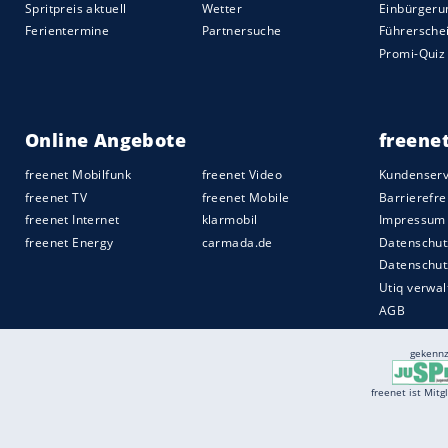
Wirklichkeit werden“, sagt MobilEye-Gr
MobilEye: Gewinn innerhalb von vier Jah
Bereits im Jahr 2015 setzte MobilEye me
wie noch 2011, als das Unternehmen geg
angepeilt, immerhin sind nach Angaben
mit ihrer
Kameratechnik
unterwegs. In
Te
Mitarbeiter.
Mit der Bekanntgabe der Kooperation z
klar: Am Apple-Car wird
BMW
wahrschein
Quelle:
2017 Motor-Presse Stuttgart