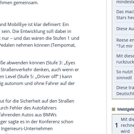
er dem Label nur zwei elektrisch Fahrzeuge, der
s Modell der i-Familie vorstellen, das elektrisch
Intel
und MobilEye helfen.
serer Redaktion eingebundenen Inhalt von Glomex GmbH
nzeigen lassen und auch wieder deaktivieren.
halte angezeigt werden. Damit können personenbezogene
r dazu in unseren Datenschutzhinweisen.
t davon, dass autonomes Fahren das Reisen
e drei Unternehmen gemeinsam.