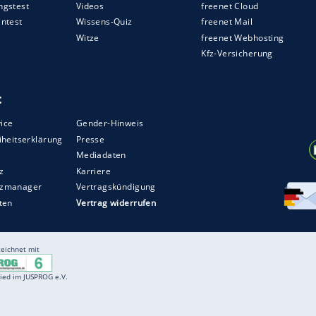
ünder und Vorsitzender
Amnon Shashua
.
ren verzehnfacht
hr als 240 Millionen US-Dollar um, das Zehnfache
ründet wurde. Für 2016 sind weitere Rekorde
 von MobilEye mehr als 230 Pkw-Serienmodelle
l Aviv
beschäftigt das Unternehmen rund 500
wischen
BMW
,
Intel
und MobilEye ist auch eins
lich nicht mehr schrauben.
ZURÜCK ZUR STARTS