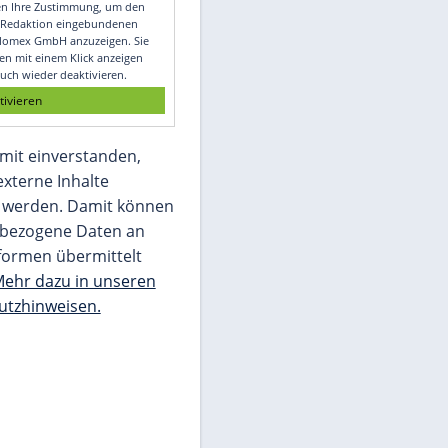
Video
Empfohlener externer Inhalt:
Glomex GmbH
Wir benötigen Ihre Zustimmung, um den
von unserer Redaktion eingebundenen
Inhalt von Glomex GmbH anzuzeigen. Sie
können diesen mit einem Klick anzeigen
lassen und auch wieder deaktivieren.
jetzt aktivieren
Ich bin damit einverstanden,
dass mir externe Inhalte
angezeigt werden. Damit können
personenbezogene Daten an
Drittplattformen übermittelt
werden.
Mehr dazu in unseren