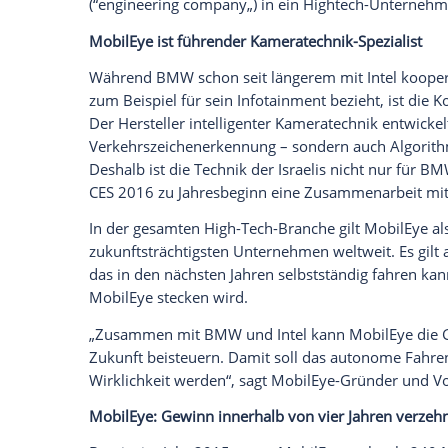
Das Ziel der
Zusammenarbeit
von
BMW
vollständig autonomes Fahren soll bis 20
fünf Stufen ablaufen. Und dabei soll der
2 – die Hände vom Lenkrad oder die F
Staupilot).
Der Pilot soll die Augen vom Geschehen 
off“) und letztlich soll er dann gar nicht
in einem Auto sitzt (Stufe 4: „Mind off“). I
das Vehikel quasi als krönender Abschlu
Straße unterwegs sein.
Letzteres wäre trotz der jüngsten
Nachri
der Welt: 90 Prozent aller Verkehrsunfäl
verursacht. Und was wird bei allen de
Markenslogan „Freude am Fahren“? Nun
deutlich: „BMW verwandelt sich langsa