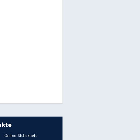
Auto kommt von Autobahn auf
Bahnlinie ab - drei Tote
Im Zeitraffer: Die Entwicklung
des Lenkrades
WTD-41: Hier testet die
Bundeswehr Panzer und Co.
Lebenslang nach Auto-
Anschlag auf Demonstration in
München