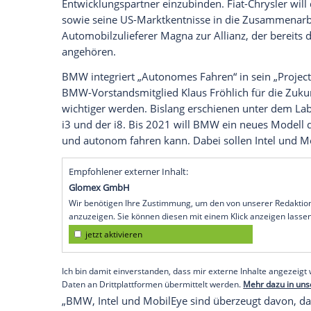
Automobilzulieferer Magna dazu.
Bald wird aus der „Freude am Fahren“ a
besteht offenbar kein Zweifel: Der Münc
eine Kooperation mit dem Chipherstelle
MobilEye an. Erklärtes Ziel: Selbstfahre
Das wichtigste Thema in der Autoindust
Im August hatten
BMW
und seine Entwick
Absichtserklärung
unterschrieben, die vo
Entwicklungspartner einzubinden. Fiat-Ch
sowie seine US-Marktkentnisse in die
Zu
Automobilzulieferer Magna zur Allianz, de
angehören.
BMW integriert „Autonomes Fahren“ in se
BMW-Vorstandsmitglied Klaus Fröhlich fü