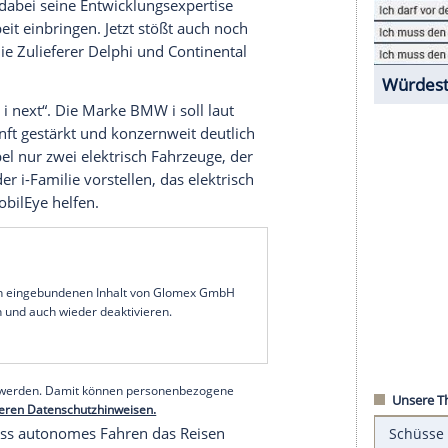
uch die „Freude am autonom Fahren“, daran
hner Autohersteller
BMW
kündigte im Juli 2017
r
Intel
und den Kameratechnikspezialisten von
nde Autos bauen.
rie? Autonomes Fahren!
lungspartner mit dem Fiat-Chrysler eine
rsieht den Autobauer als künftigen
rysler will dabei seine Entwicklungsexpertise
sammenarbeit
einbringen. Jetzt stößt auch noch
r bereits die Zulieferer
Delphi
und
Continental
in „Project i next“. Die Marke
BMW
i soll laut
r die Zukunft gestärkt und konzernweit deutlich