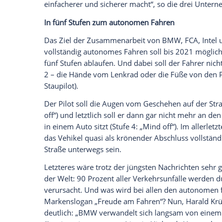
wichtiger werden. Bislang erschienen unt
i3 und der i8. Bis 2021 will
BMW
ein neue
und autonom fahren kann. Dabei sollen
Empfohlener externer Inhalt:
Glomex GmbH
Wir benötigen Ihre Zustimmung, um den von un
anzuzeigen. Sie können diesen mit einem Klick a
jetzt aktivieren
Ich bin damit einverstanden, dass mir externe In
Daten an Drittplattformen übermittelt werden.
Meh
„BMW,
Intel
und MobilEye sind überzeug
einfacherer und sicherer macht“, so di
In fünf Stufen zum autonomen Fahren