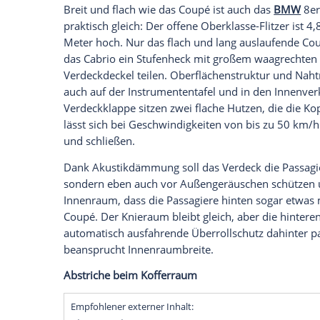
Dazu Allradantrieb und ein Fahrwerk mit
Fahrwerk
Motoren
Fazit
Seit
November
2018 ist der neue 8er be
gleichen Motorvarianten: M850i mit V8-
starkem
Sechszylinder-Diesel
.
Breit und flach wie das
Coupé
ist auch d
praktisch gleich: Der offene Oberklasse-Fl
Meter
hoch. Nur das flach und lang ausl
das
Cabrio
ein Stufenheck mit großem wa
Verdeckdeckel teilen.
Oberflächenstruktu
auch auf der Instrumententafel und in d