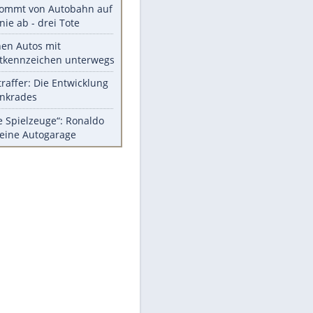
Diese Autos haben uns verlassen
FCH: Schmidt lässt Zukunft
weiter offen
Mit diesen Tricks wird der Grill
ruckzuck sauber
So nutzt man alte Smartphones
sinnvoll
Das ist typisch schwedisch!
Meistgelesen
Mit diesen Strafen muss man
rechnen, wenn man geblitzt
wird