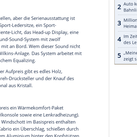
halte angezeigt werden. Damit können personenbezogene
r dazu in unseren Datenschutzhinweisen.
ffnet Kofferraumvolumen: Der Verdeckkasten
dann sind es statt 420 Liter wie beim
Coupé
nur
Windschott unterkommen sollte. Bei geöffnetem
aber der Gepäckraum schrumpft auf 280 Liter. Wer
äßig symmetrisch im Verhältnis 50 zu 50 geteilte
aus umklappen. Die Durchlade fällt im Vergleich
s und links von ihr die ausfahrbaren Überrollbügel
ängt außerdem der Verdeckkasten davor.
Karosse ohne Dach wichtig: Zusätzliche
eld im Unterboden – das
Mehrgewicht
beträgt
gramm (EU-Leergewicht des M850i: 2.090