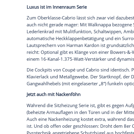
jetzt aktivieren
Ich bin damit einverstanden, dass mir externe In
Daten an Drittplattformen übermittelt werden.
Meh
Außerdem kostet das Dach nicht nur geö
lässt sich zwar wegklappen, aber selbst 
350, in denen zudem das serienmäßige 
Verdeck ist die Heckpartie schön flach, 
mehr Stauraum braucht, kann die serienm
Rücklehne per Hebelzug vom Kofferraum 
zum
Coupé
etwas kleiner aus, weil recht
untergebracht sind; bei offenem Dach h
Nicht sichtbar aber für die
Steifigkeit
der 
Zugstreben und ein sogenanntes Schubf
relativ gesehen überschaubare 125 Kilo
Kilogramm).