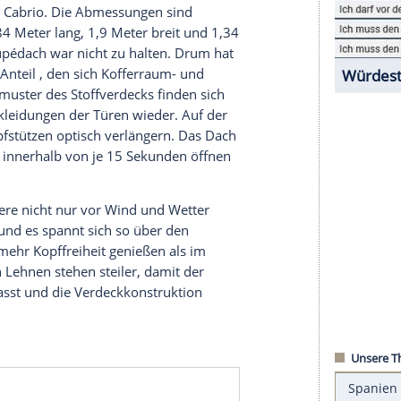
 sportlichen Ambitionen.
im Händler, im
März
2019 folgt das
Cabrio
in den
Benziner und 530 PS sowie 840d mit 320 PS
as
BMW
8er
Cabrio
. Die Abmessungen sind
itzer ist 4,84
Meter
lang, 1,9
Meter
breit und 1,34
aufende Coupédach war nicht zu halten. Drum hat
agrechten Anteil , den sich Kofferraum- und
r
und Nahtmuster des Stoffverdecks finden sich
en Innenverkleidungen der Türen wieder. Auf der