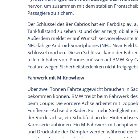
Luxus ist im Innenraum Serie
Zum Oberklasse-Cabrio lässt sich zwar vie
auch nicht gerade mager: Mit Walknappa 
Lederlenkrad mit Mulitfunktion, Schaltw
automatische Heckklappenbetätigung un
Lautsprechern von Harman Kardon ist gr
reicht: Optional gibt es Klänge von eine
einem 16-Kanal-1.375-Watt-Verstärker 
Die Cockpits von
Coupé
und
Cabrio
sind 
Klavierlack und Metallgewebe. Der Start
Gangwahlhebels (mit eingelaserter „8“) fu
Jetzt auch mit Nackenföhn
Während die Sitzheizung
Serie
ist, gibt e