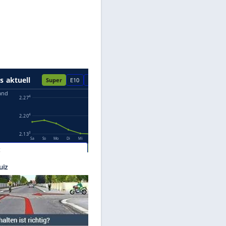
Datenschutzhinweisen.
er/BMW
-