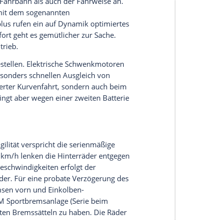
in der Mittelkonsole sowie eine Lenkradheizung).
ährend das Windschott im Basispreis enthalten
ht dem 8er
Cabrio
ein Überschlag, schießen durch
us hochfestem Aluminium hinter den Kopfstützen
 Frontscheiben-Rahmen den Überlebensraum der
rbdisplay, auf dem unter anderem der
t, ob alle Fenster und Türen geschlossen sind.
levante Informationen. Alternativ lassen sich
 Near Field Communication) per App zum BMW-
 der Fahrer mit bis zu fünf weiteren Personen
BMW
Key Cards ausweichen, da Apple dieses
 freigegeben hat.