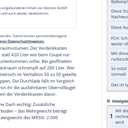
 die die Kopfstützen optisch verlängern. Das Dach
zu 50 km/h innerhalb von je 15 Sekunden öffnen
ie Passagiere nicht nur vor Wind und Wetter
schützen und es spannt sich so über den
ogar etwas mehr Kopffreiheit genießen als im
die hinteren Lehnen stehen steiler, damit der
dahinter passt und die Verdeckkonstruktion
serer Redaktion eingebundenen Inhalt von Glomex GmbH
nzeigen lassen und auch wieder deaktivieren.