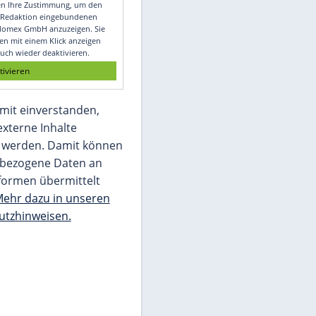
Video
Empfohlener externer Inhalt:
Glomex GmbH
Wir benötigen Ihre Zustimmung, um den
von unserer Redaktion eingebundenen
Inhalt von Glomex GmbH anzuzeigen. Sie
können diesen mit einem Klick anzeigen
lassen und auch wieder deaktivieren.
jetzt aktivieren
Ich bin damit einverstanden,
dass mir externe Inhalte
angezeigt werden. Damit können
personenbezogene Daten an
Drittplattformen übermittelt
werden.
Mehr dazu in unseren