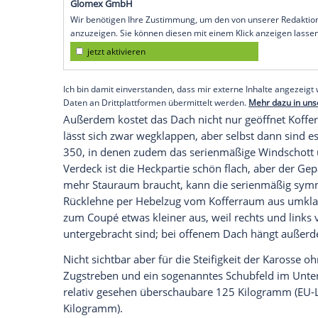
Verdeckklappe sitzen zwei flache Hutzen,
lässt sich bei
Geschwindigkeiten
von bis 
und schließen.
Dank Akustikdämmung soll das Verdeck d
sondern eben auch vor Außengeräuschen 
Innenraum, dass die Passagiere hinten s
Coupé
. Der Knieraum bleibt gleich, aber 
automatisch ausfahrende Überrollschutz 
beansprucht Innenraumbreite.
Abstriche beim Kofferraum
Empfohlener externer Inhalt:
Glomex GmbH
Wir benötigen Ihre Zustimmung, um den von un
anzuzeigen. Sie können diesen mit einem Klick a