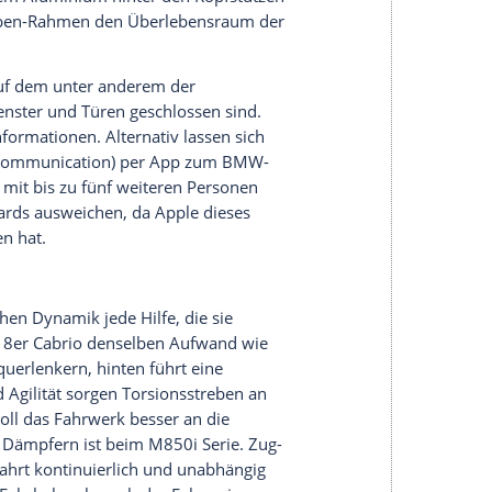
l dazubestellen, aber die Serienausstattung ist
bezogene Sport-Ledersitze, ein Sport-
ippen, Ambiente-Licht, das Head-up Display, eine
d ein Surround-Sound-System mit zwölf
undsätzlich mit an Bord. Wem dieser Sound nicht
r Bowers-&-Wilkins-Anlage. Das System arbeitet mit
und dynamischem Equalizing.
identisch. Per
Aufpreis
gibt es edles Holz,
knopf, der Dreh-Drücksteller und der Knauf des
nkeln optional aus Kristall.
s gegen
Aufpreis
ein Wärmekomfort-Paket