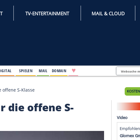
INTERNET
TV-ENTERTAINMENT
♥
IFESTYLE
DIGITAL
SPIELEN
MAIL
DOMAIN
renz für die offene S-Klasse
z für die offene S-