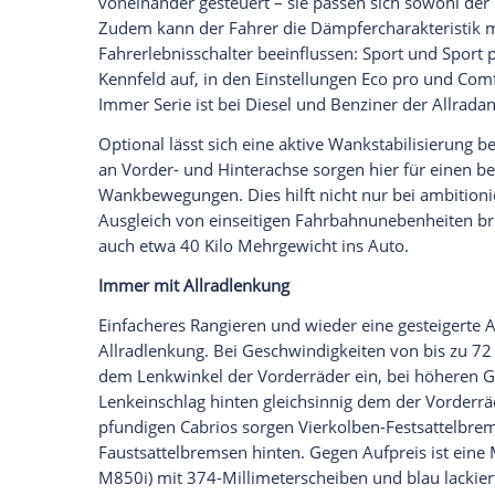
(beheizte Armauflagen in den Türen und 
Auch eine Nackenheizung kostet extra, w
ist. Und ob offen oder geschlossen: Dro
Pyrotechnik angetriebene Schutzbügel a
hervor, um zusammen mit dem stabilen
Passagiere zu sichern.
Der Schlüssel des 8er
Cabrios
hat ein Fa
Tankfüllstand zu sehen ist und der anzeig
Außerdem meldet er auf Wunsch servicere
NFC-fähige Android-Smartphones (NFC:
Schlüssel machen. Diesen Schlüssel kann
teilen. Inhaber von iPhones müssen auf
Feature wegen Sicherheitsbedenken nicht
Fahrwerk mit M-Knowhow