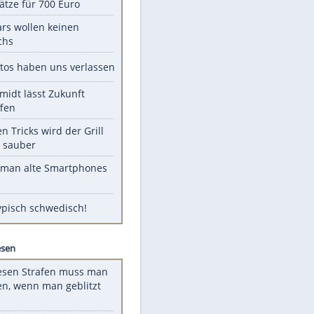
Unsere Themen-Highlights
Spanien im Finsternis-Fieber:
Balkonplätze für 700 Euro
Diese Stars wollen keinen
Nachwuchs