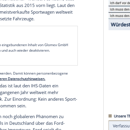
hs angekommen - im März an die Spitze in den
den USA. Im Land der unbegrenzten Möglichkeiten
r, Fritten und Chicken Wings über die Theke.
en Monat zu den glücklichen Käufern - mehr als
nger zusammen.
 weltweit
tional oder international - wundert es kaum, dass
 besonderen
Statistik
aus 2015 vorn liegt. Laut den
war er der meistverkaufte
Sportwagen
weltweit
1.848 abgesetzte Fahrzeuge.