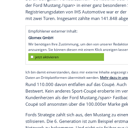
Pony Car - inzwischen in Generation sec
Zulassungsstatistiken der Sportautos.
Keine Frage: Der größte Markt liegt in 
geht der
Ford
Mustang
./span> wie Burge
12.563
Exemplar
. trabten im abgelaufen
bei
Chevrolet
Camaro und
Dodge
Challe
141.848 verkaufte
Ford
Mustang
./span>
Bei all den guten Verkaufszahlen - ob na
der
Ford
Mustang
./span> in einer ganz
Registrierungsdaten
von IHS Automotive 
mit zwei Türen. Insgesamt zählte man 14
Empfohlener externer Inhalt:
Glomex GmbH