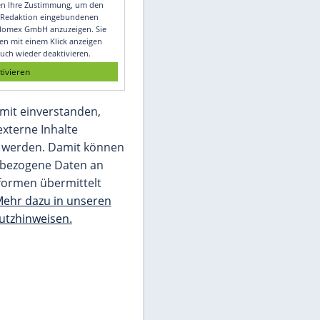
Video
Empfohlener externer Inhalt:
Glomex GmbH
Wir benötigen Ihre Zustimmung, um den
von unserer Redaktion eingebundenen
Inhalt von Glomex GmbH anzuzeigen. Sie
können diesen mit einem Klick anzeigen
lassen und auch wieder deaktivieren.
jetzt aktivieren
Ich bin damit einverstanden,
dass mir externe Inhalte
angezeigt werden. Damit können
personenbezogene Daten an
Drittplattformen übermittelt
werden.
Mehr dazu in unseren