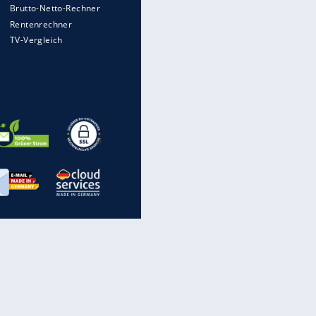
wird
Auto kommt von Autobahn auf
Bahnlinie ab - drei Tote
Im Zeitraffer: Die Entwicklung
des Lenkrades
WTD-41: Hier testet die
Bundeswehr Panzer und Co.
Lebenslang nach Auto-
Anschlag auf Demonstration in
München