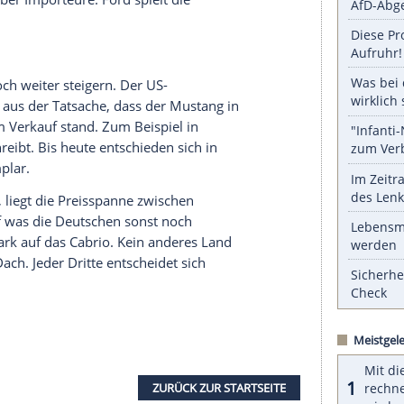
serer Redaktion eingebundenen Inhalt von Glomex GmbH
nzeigen lassen und auch wieder deaktivieren.
halte angezeigt werden. Damit können personenbezogene
r dazu in unseren Datenschutzhinweisen.
upé. Auch das ist laut den IHS-Daten ein
berte im vergangenen Jahr weltweit mehr
an> Fastback. Zur Einordnung: Kein anderes Sport-
er Marke gekommen sein.
ng
zu einem noch globaleren Phänomen zu
spiel erstmals in
Deutschland
über das Ford-
rüher nur über Importeure.
Ford
spielt die
 aus.