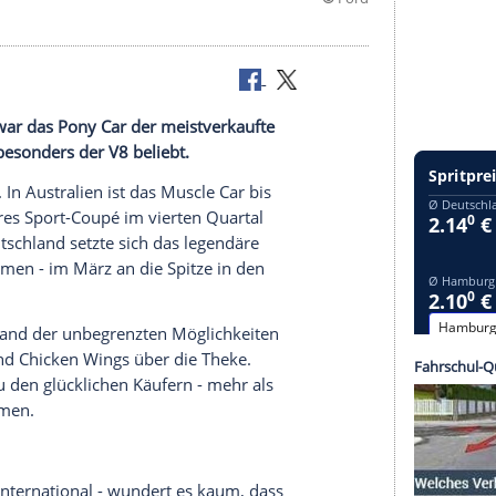
elle. 2015 war das Pony Car der meistverkaufte
chland ist besonders der V8 beliebt.
ang
./span>. In
Australien
ist das Muscle Car bis
h kein anderes Sport-Coupé im vierten Quartal
ch
und
Deutschland
setzte sich das legendäre