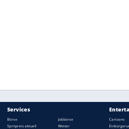
2016 könnte sich der
Ford
Mustang
./spa
amerikanische
Autobauer
schöpft seine 
vielen Ländern erst Mitte oder gegen En
wichtigen Märkten wie
Großbritannien
, 
Europa insgesamt rund 16.600 Kunden f
In
Deutschland
kommt vor allem der V8 gu
Vierzylinder
und V8-Brodeln nur bei 5.00
abfahren: Im internationalen
Vergleich
be
hat eine so hohe Bestellrate für den
Mus
hierzulande für ein
Ford
Mustang
./span
Quelle:
2016 Motor-Presse Stuttgart