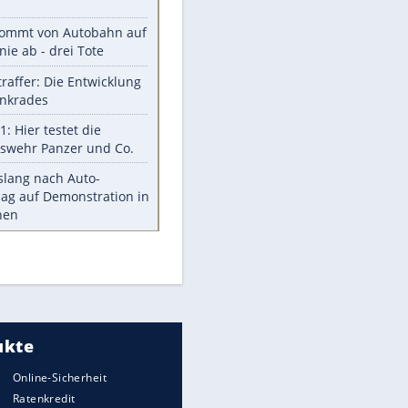
Was bei der Vogelfütterung
wirklich sinnvoll ist
"Infanti-No Go": Pressestimmen
zum Verbleib des FIFA-Chefs
Im Zeitraffer: Die Entwicklung
des Lenkrades
Lebensmittel, die nicht schlecht
werden
Sicherheitstools: 5 Mythen im
Check
Meistgelesen
Mit diesen Strafen muss man
EITE
rechnen, wenn man geblitzt