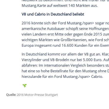
Wir benötigen Ihre Zustimmung, um den von un
anzuzeigen. Sie können diesen mit einem Klick a
jetzt aktivieren
Ich bin damit einverstanden, dass mir externe In
Daten an Drittplattformen übermittelt werden.
Meh
Rund 110.000 davon entfallen auf das Co
Bestwert. Kein anderes Sport-Coupé ero
Kundenherzen als der
Ford
Mustang
./sp
Coupé soll ansonsten über die 100.000
Fords
Strategie zahlt sich aus, den
Musta
stilisieren. Die 6. Generation ist zum Bei
Netzwerk zu bekommen. Und nicht wie f
Mustang
.Karte auf weltweit 140 Märkten
V8 und
Cabrio
in
Deutschland
beliebt