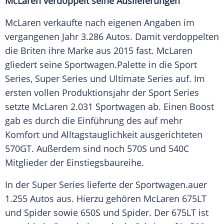
McLaren
verdoppelt seine
Auslieferungen
McLaren
verkaufte nach eigenen Angaben im
vergangenen Jahr 3.286 Autos. Damit verdoppelten
die Briten ihre Marke aus 2015 fast.
McLaren
gliedert seine
Sportwagen
.Palette in die
Sport
Series, Super Series und Ultimate Series auf. Im
ersten vollen
Produktionsjahr
der
Sport
Series
setzte
McLaren
2.031
Sportwagen
ab. Einen Boost
gab es durch die Einführung des auf mehr
Komfort und
Alltagstauglichkeit
ausgerichteten
570GT. Außerdem sind noch 570S und 540C
Mitglieder der
Einstiegsbaureihe
.
In der Super Series lieferte der
Sportwagen
.auer
1.255 Autos aus. Hierzu gehören
McLaren
675LT
und
Spider
sowie 650S und
Spider
. Der 675LT ist