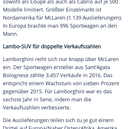
sowohl als
Coupé
als auch als Cabrio auf je 500
Modelle limitiert. Größter
Einzelmarkt
ist
Nordamerika
für
McLaren
(1.139
Auslieferungen
).
In
Europa
brachte man 996
Sportwagen
an den
Mann.
Lambo-SUV für doppelte Verkaufszahlen
Lamborghini
reiht sich nur knapp über
McLaren
ein. Der
Sportwagen
.ersteller aus Sant’Agata
Bolognese zählte 3.457 Verkäufe in 2016. Das
entspricht einem Wachstum von sieben Prozent
gegenüber 2015. Für
Lamborghini
war es das
sechste Jahr in Serie, indem man die
Verkaufszahlen verbesserte.
Die
Auslieferungen
teilen sich zu je gut einem
Drittel auf
Europa
/Naher Osten/
Afrika
, Amerika