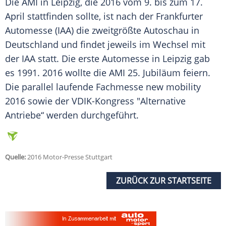
Die
AMI
in
Leipzig
, die 2016 vom 9. bis zum 17.
April stattfinden sollte, ist nach der Frankfurter
Automesse
(IAA) die zweitgrößte
Autoschau
in
Deutschland
und findet jeweils im Wechsel mit
der
IAA
statt. Die erste
Automesse
in
Leipzig
gab
es 1991. 2016 wollte die
AMI
25.
Jubiläum
feiern.
Die parallel laufende
Fachmesse
new mobility
2016 sowie der VDIK-Kongress "Alternative
Antriebe“ werden durchgeführt.
Quelle:
2016 Motor-Presse Stuttgart
ZURÜCK ZUR STARTSEITE