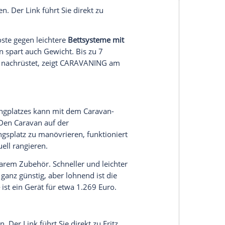
rt TV kaufen. Der Link führt Sie direkt zu Fritz
est eingebautes Fernsehgerät verzichten und aufs
 Beamer fürs Fernsehvergnügen einsetzen.
edenen Preisklassen. Eher am oberen Ende ist der
XXE
mit integriertem 360-Grad-Klang, 5-Watt-
alen Bilddiagonale von 100 Zoll.
 Beamer direkt kaufen.
n auch die
Matratzen
. Diese sollten Sie alle vier bis
es eine große Auswahl an
Matratzen
im richtigen
arf sogar als
Maßanfertigung
. Speziell für