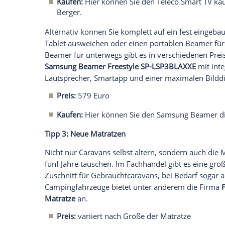
Wer einen besonders alten Gebrauchtcara
einem alten Röhrenfernseher besitzen. 
modernen Flachbildschirm mit LED-Techn
12-Volt-Bordnetz entwickelte Einstiegsge
beispielsweise den
Megasat Royal Line II
integriertem DVD-Player.
Preis:
279 Euro
Kaufen:
Hier können Sie den Megasat L
Camping Wagner.
Sogar Smart-TVs sind für Campingfahrzeug
dafür: Der
Teleco
Camping
Smart TV
Tek 
man auch Fotos und Videos vom
Smartp
Preis:
799 Euro