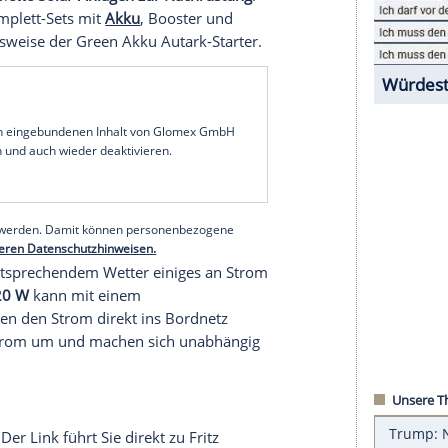
Neulinge wollen nicht direkt viele tausend
Euro
und setzen auf einen Gebrauchtwohnwagen.
rundlegenden Campinganforderungen.
uch ein in die Jahre gekommenes Modell, sodass
 neusten Stand kommt.
kostenfreier
Strom
zur
Verfügung
. Im
Fachhandel
 Zweck komplette
Solar-Anlagen zur Nachrüstung
.
ge sind Komplett-Sets mit
Akku
, Booster und
ie beispielsweise der Green
Akku
Autark-Starter.
serer Redaktion eingebundenen Inhalt von Glomex GmbH