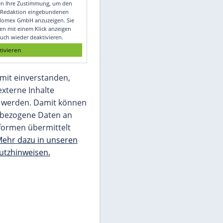
Video
Empfohlener externer Inhalt:
Glomex GmbH
Wir benötigen Ihre Zustimmung, um den
von unserer Redaktion eingebundenen
Inhalt von Glomex GmbH anzuzeigen. Sie
können diesen mit einem Klick anzeigen
lassen und auch wieder deaktivieren.
jetzt aktivieren
Ich bin damit einverstanden,
dass mir externe Inhalte
angezeigt werden. Damit können
personenbezogene Daten an
Drittplattformen übermittelt
werden.
Mehr dazu in unseren