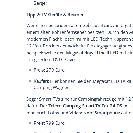
anzuzeigen. Sie können diesen mit einem Klick a
jetzt aktivieren
Ich bin damit einverstanden, dass mir externe In
Daten an Drittplattformen übermittelt werden.
Meh
Auch ein einzelnes,
mobiles Solarmodul
k
liefern. Das
Fritz Berger Smart-Travel-S
Verbindungskabel mit angebrachten Kr
einspeisen. Damit stellen Sie Ihr Fahr
vom Landstrom auf dem Campingplatz.
Preis:
299 Euro
Kaufen:
Hier können Sie das Solarmodul
Berger.
Tipp 2: TV-Geräte & Beamer