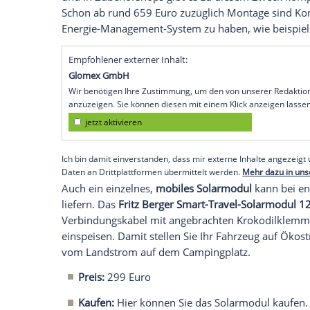
Campingfahrzeug
. Doch gerade Camping-
für einen brandneuen
Caravan
ausgeben 
Denn auch ältere Modelle bieten die g
Und mit diesen fünf
Tipps
upgraden Sie a
es "state-of-the-art" wird, also auf dem
Tipp 1: Solar-Anlage
Mit Solar-Panels steht Ihnen grüner und 
und in Zubehörshops gibt es zu diesem
Schon ab rund 659
Euro
zuzüglich Monta
Energie-Management-System zu haben, w
Empfohlener externer Inhalt:
Glomex GmbH
Wir benötigen Ihre Zustimmung, um den von un