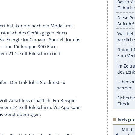
nzeigen lassen und auch wieder deaktivieren.
halte angezeigt werden. Damit können personenbezogene
r dazu in unseren Datenschutzhinweisen.
ann bei entsprechendem Wetter einiges an
Strom
olarmodul 120 W
kann mit einem
okodilklemmen den
Strom
direkt ins Bordnetz
zeug auf Ökostrom um und machen sich unabhängig
 kaufen. Der Link führt Sie direkt zu Fritz