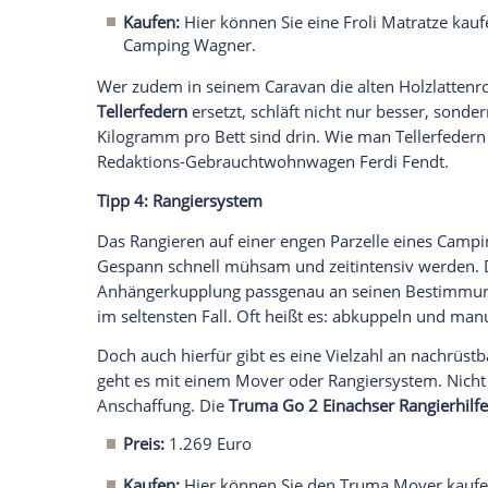
Kaufen:
Hier können Sie den Teleco Sma
Berger.
Alternativ können Sie komplett auf ein f
Tablet ausweichen oder einen portablen
Beamer für unterwegs gibt es in verschi
Samsung Beamer Freestyle SP-LSP3BLA
Lautsprecher, Smartapp und einer maxim
Preis:
579 Euro
Kaufen:
Hier können Sie den Samsung
Tipp 3: Neue Matratzen
Nicht nur Caravans selbst altern, sonder
fünf Jahre tauschen. Im
Fachhandel
gibt 
Zuschnitt für Gebrauchtcaravans, bei Bed