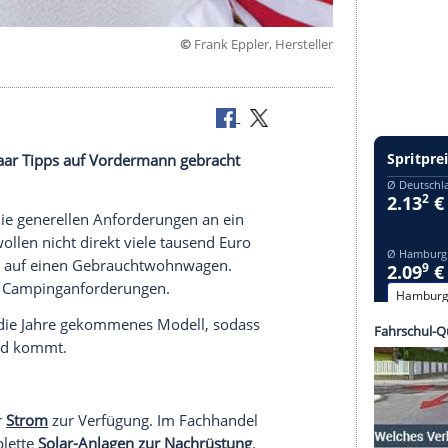
©
Frank Eppler, Her
 mit ein paar Tipps auf Vordermann gebracht
n wie neu.
Das sind die generellen
Anforderungen
an ein