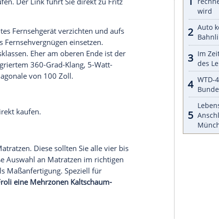
van ergattert hat, könnte noch ein Modell mit
Durch den
Austausch
des Geräts gegen einen
ik sparen Sie Energie im
Caravan
. Speziell für das
räte gibt es schon für knappe 300
Euro
,
 LED
mit einem 21,5-Zoll-Bildschirm und
ED TV kaufen. Der Link führt Sie direkt zu
e mit 12-Volt-Anschluss erhältlich. Ein Beispiel
24 DS
mit einem 24-Zoll-Bildschirm. Via App kann
hone
auf das Gerät übertragen.