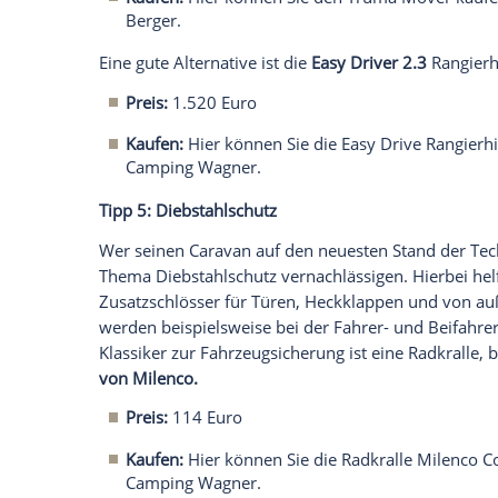
Campingfahrzeuge bietet unter anderem
Matratze
an.
Preis:
variiert nach Größe der Matrat
Kaufen:
Hier können Sie eine Froli Mat
Camping Wagner.
Wer zudem in seinem
Caravan
die alten 
Tellerfedern
ersetzt, schläft nicht nur be
Kilogramm pro Bett sind drin. Wie man 
Redaktions-Gebrauchtwohnwagen Ferdi 
Tipp 4: Rangiersystem
Das Rangieren auf einer engen Parzelle 
Gespann schnell mühsam und zeitintens
Anhängerkupplung passgenau an seinen 