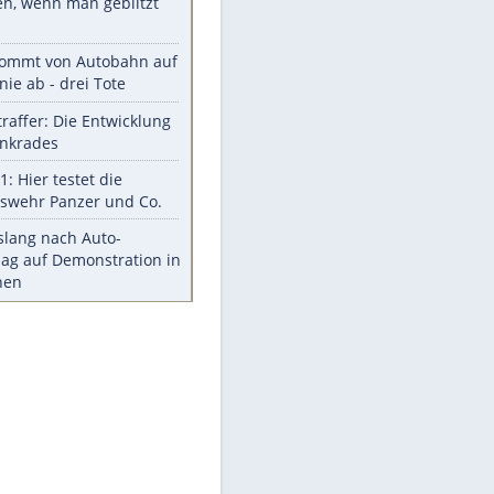
Aufruhr!
Was bei der Vogelfütterung
wirklich sinnvoll ist
"Infanti-No Go": Pressestimmen
zum Verbleib des FIFA-Chefs
Im Zeitraffer: Die Entwicklung
des Lenkrades
Lebensmittel, die nicht schlecht
werden
Sicherheitstools: 5 Mythen im
Check
Meistgelesen
Mit diesen Strafen muss man