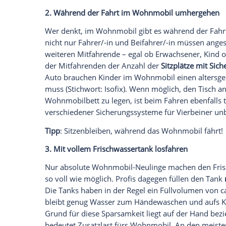
Die Vorfreude ist groß, das Campingmobil s
lohnt sich, vor der Abfahrt ein wenig Ze
insbesondere nach einer längeren Standze
den Luftdruck der Reifen und deren Alter: 
diese zu ersetzen. Ein Blick in den Wassert
gründliche Reinigung fällig?
Vergessen Sie auch die Bordbatterie nich
für optimale Leistungsfähigkeit während
Gasflaschen, vor allem, wenn die Heizun
kommen soll.
Tipp: Überprüfen Sie das
Fahrzeug
vorab
Überraschungen zu vermeiden!
2. Während der Fahrt im
Wohnmobil
umh
Wer denkt, im
Wohnmobil
gibt es währen