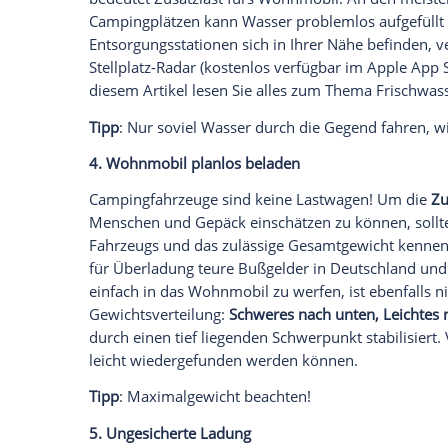
nicht nur Fahrer/-in und Beifahrer/-in müs
weiteren Mitfahrende – egal ob Erwachs
der Mitfahrenden der Anzahl der
Sitzplä
Auto brauchen Kinder im
Wohnmobil
ein
muss (Stichwort: Isofix). Wenn möglich, d
Wohnmobilbett zu legen, ist beim Fahre
verschiedener Sicherungssysteme für Vi
Tipp
: Sitzenbleiben, während das
Wohnm
3. Mit vollem
Frischwassertank
losfahre
Nur absolute Wohnmobil-Neulinge mac
so voll wie möglich.
Profis
dagegen fülle
Die Tanks haben in der Regel ein Füllvolu
bleibt genug Wasser zum Händewaschen u
Grund für diese Sparsamkeit liegt auf de