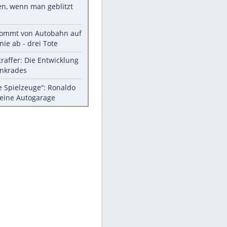
Diese Autos haben uns verlassen
Randale in Dresden: DFB-
Bundesgericht bestätigt Urteil
Mit diesen Tricks wird der Grill
ruckzuck sauber
So nutzt man alte Smartphones
sinnvoll
Das ist typisch schwedisch!
Meistgelesen
Millionen Autos mit
Heimatkennzeichen unterwegs