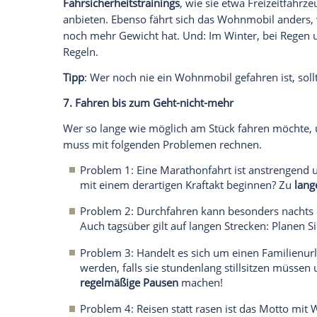
Tipp
: Maximalgewicht beachten!
5. Ungesicherte Ladung
Nicht vergessen: Das Haus auf Rädern roll
Mietmobilen ist das Geschirr meist gut v
Aufbewahrungssysteme für sicheren Halt
nicht abgelenkt oder beim Bremsen abges
auf den offenen Regalflächen
Gegenstän
besser einen sicheren Platz suchen. Dam
gut befestigen. Übrigens:
Rutschsicheres
Nebengeräusche beim Fahren.
Tipp
:
Ladung
korrekt sichern!
6. Eine abenteuerliche Fahrweise