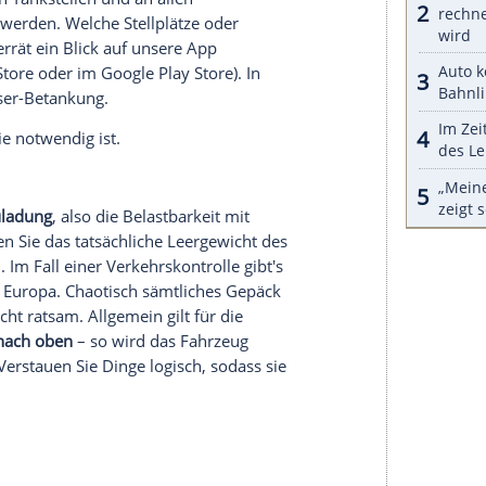
sen angeschnallt sein, das gilt auch für alle
ener, Kind oder Hund. Entsprechend muss die Zahl
tze mit Sicherheitsgurt
entsprechen. Wie in jedem
en altersgerechten Sitz, der korrekt fixiert werden
en Tisch an der Sitzgruppe entfernen. Sich ins
n ebenfalls tabu. Hunde und Katzen können dank
erbeiner unbedenklich im
Wohnmobil
mitreisen.
obil
fährt!
n
hen den
Frischwassertank
beim Start in den
Urlaub
n den Tank
nur bis zur Hälfte oder einem Drittel
.
men von ca. 95 bis 170 Liter. Mit 30 bis 55 Liter
nd aufs Klo zu gehen auf der ersten Etappe. Der
r Hand beziehungsweise auf der Waage: Jeder Liter