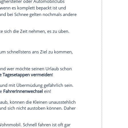
t! Daher sollte alles gut verstaut werden. In
erstaut, im eigenen
Fahrzeug
helfen
. Damit die Fahrerin oder der Fahrer unterwegs
chossen werden, vor der Abfahrt prüfen, ob sich
de
befinden, die herausfallen könnten. Falls ja,
it die
Ladung
dort bleibt, wo sie hingehört, alles
 Beladen
mindert im
Wohnmobil
die