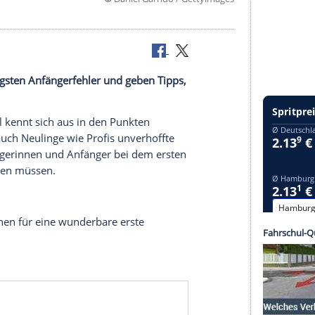
©
Daniel Garrido / Getty
n die häufigsten Anfängerfehler und geben Tipps,
d.
 promobil kennt sich aus in den Punkten
tc. und wie auch Neulinge wie
Profis
unverhoffte
n, was Anfängerinnen und Anfänger bei dem ersten