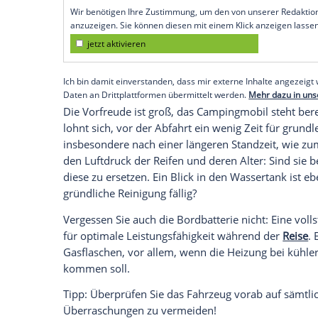
Campingurlaub mit einem (Miet-)Wohnm
Das sind die größten Fehler auf Wohnmo
Wer die folgendem Fehler vermeidet, stel
Wohnmobil-Tour.
1. Unvorbereitet losfahren
Empfohlener externer Inhalt:
Glomex GmbH
Wir benötigen Ihre Zustimmung, um den von un
anzuzeigen. Sie können diesen mit einem Klick a
jetzt aktivieren
Ich bin damit einverstanden, dass mir externe In
Daten an Drittplattformen übermittelt werden.
Meh