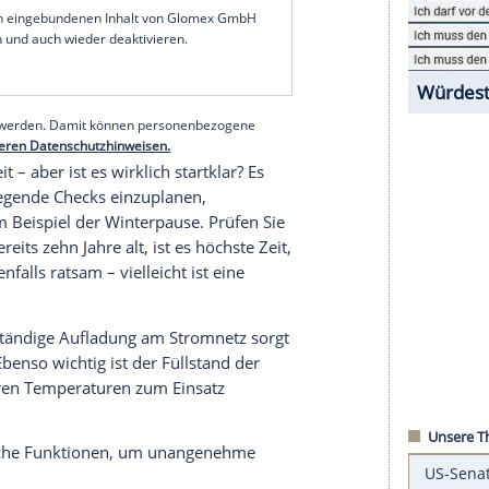
obil beachten müssen.
bil-Tour
lt die Weichen für eine wunderbare erste
serer Redaktion eingebundenen Inhalt von Glomex GmbH
nzeigen lassen und auch wieder deaktivieren.
halte angezeigt werden. Damit können personenbezogene
r dazu in unseren Datenschutzhinweisen.