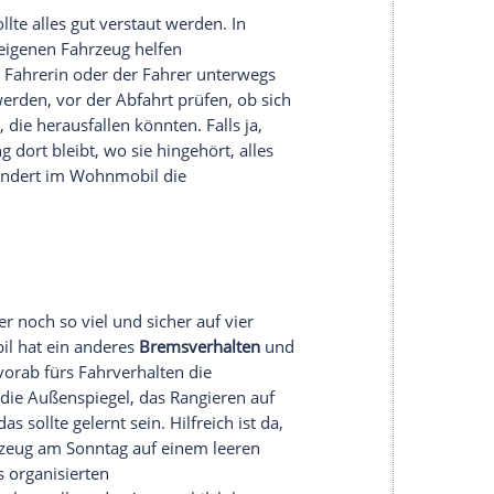
 den meisten Tankstellen und an allen
ufgefüllt werden. Welche Stellplätze oder
befinden, verrät ein Blick auf unsere App
m Apple App
Store
oder im
Google Play
Store). In
a Frischwasser-Betankung.
 fahren, wie notwendig ist.
! Um die
Zuladung
, also die Belastbarkeit mit
en, sollten Sie das tatsächliche Leergewicht des
t kennen. Im Fall einer Verkehrskontrolle gibt's
schland und Europa. Chaotisch sämtliches Gepäck
ebenfalls nicht ratsam. Allgemein gilt für die
, Leichtes nach oben
– so wird das
Fahrzeug
abilisiert. Verstauen Sie Dinge logisch, sodass sie