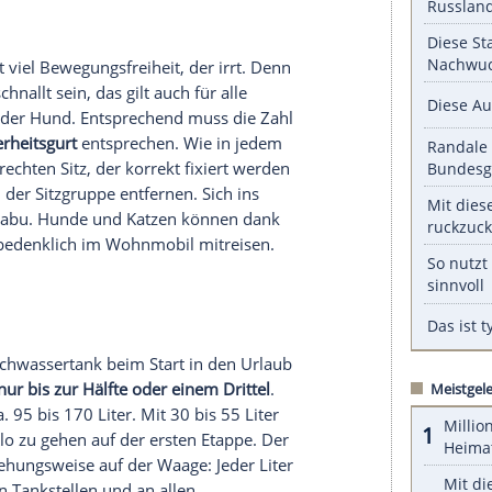
teht bereit – aber ist es wirklich startklar? Es
it für grundlegende Checks einzuplanen,
it, wie zum Beispiel der Winterpause. Prüfen Sie
Sind sie bereits zehn Jahre alt, ist es höchste Zeit,
ank ist ebenfalls ratsam – vielleicht ist eine
t: Eine vollständige Aufladung am Stromnetz sorgt
 der
Reise
. Ebenso wichtig ist der Füllstand der
g bei kühleren Temperaturen zum Einsatz
 auf sämtliche Funktionen, um unangenehme
ergehen
d der Fahrt viel Bewegungsfreiheit, der irrt. Denn