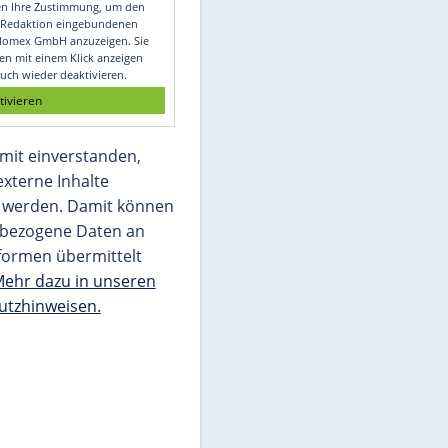
Video
Empfohlener externer Inhalt:
Glomex GmbH
Wir benötigen Ihre Zustimmung, um den
von unserer Redaktion eingebundenen
Inhalt von Glomex GmbH anzuzeigen. Sie
können diesen mit einem Klick anzeigen
lassen und auch wieder deaktivieren.
jetzt aktivieren
Ich bin damit einverstanden,
dass mir externe Inhalte
angezeigt werden. Damit können
personenbezogene Daten an
Drittplattformen übermittelt
werden.
Mehr dazu in unseren