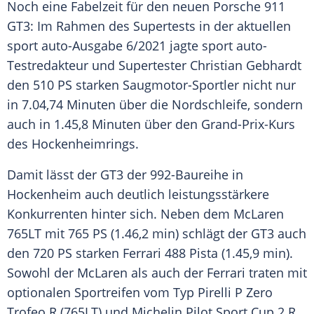
Noch eine
Fabelzeit
für den neuen
Porsche 911
GT3: Im Rahmen des
Supertests
in der aktuellen
sport auto-Ausgabe 6/2021 jagte sport auto-
Testredakteur und Supertester
Christian Gebhardt
den 510 PS starken Saugmotor-Sportler nicht nur
in 7.04,74 Minuten über die
Nordschleife
, sondern
auch in 1.45,8 Minuten über den Grand-Prix-Kurs
des
Hockenheimrings
.
Damit lässt der GT3 der 992-Baureihe in
Hockenheim
auch deutlich leistungsstärkere
Konkurrenten hinter sich. Neben dem
McLaren
765LT mit 765 PS (1.46,2 min) schlägt der GT3 auch
den 720 PS starken
Ferrari
488 Pista (1.45,9 min).
Sowohl der
McLaren
als auch der
Ferrari
traten mit
optionalen
Sportreifen
vom Typ Pirelli P Zero
Trofeo R (765LT) und
Michelin
Pilot
Sport
Cup 2 R