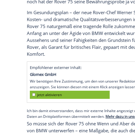
im Oktober vergangenen Jahres die Schau
Dann mußte die
Firmenleitung
einräumen
ist, als angenommen. Und schließlich füh
zweimonatigen Verschiebung des Ausliefe
Schmuckstück nicht zu haben sein. Selbs
Überrascht, weil Ausländer die Zahl 75 
Niveau aussprachen, sah sich
Rover
gezw
seventy-five“ zu versehen. Ein nicht ganz 
noch hat der
Rover
75 seine Bewährungsp
Im Gesundungsplan – der neue Rover-C
Kosten- und dramatische Qualitätsverbes
Rover
75 naturgemäß eine tragende Rolle
Anfang an unter der Ägide von
BMW
entw
Aussehens und seiner Fähigkeiten den Gr