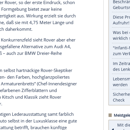
gepaart mit deutscher Qualität und gehobenem
serer Redaktion eingebundenen Inhalt von Glomex GmbH
nzeigen lassen und auch wieder deaktivieren.
halte angezeigt werden. Damit können personenbezogene
r dazu in unseren Datenschutzhinweisen.
nd Aber dem sogenannten QZQualitätssystem
die auch die Verzögerung beim
entspricht der
Rover
, so der erste Eindruck, schon
konservative Formgebung bietet zwar keine
ahlt Hochwertigkeit aus. Wirkung erzielt sie durch