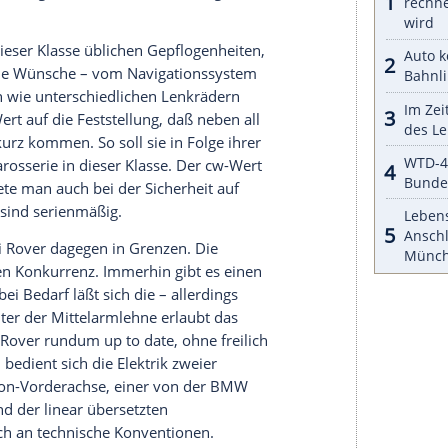
ie Tatsache, daß sie mit 4,75 Meter Länge und
chön stattlich daherkommt.
s passende Konkurrenzfeld sieht
Rover
aber eher
rd er als ausgefallene Alternative zum
Audi A4
,
nn sein muß – auch zur
BMW
Dreier-Reihe
sollen dann selbst hartnäckige Rover-Skeptiker
kontrastieren- den Farben, hochglanzpoliertes
tandteil des Armaturenbretts“ (Chef-Innendesigner
te mit cremefarbenen Zifferblättern und
h zwischen Kitsch und Klassik zieht
Rover
narchitektur
.
ufpreispflichtigen Lederausstattung samt farblich
ürde das Auto selbst in der Luxusklasse eine gute