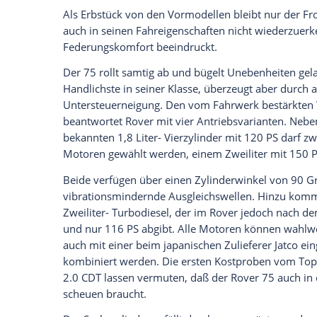
Figur machen. Aber auch was den Umfang 
Rover
75-Besitzer auf nichts zu verzichte
Zwar hält sich das serienmäßige Angebot 
aber spätestens bei den Extras erfüllt
Rov
mit Bildschirm bis hin zu kosmetischen K
und Schaltknäufen. Im übrigen legt man 
dem Luxus die Grundwerte der
Karosser
soliden Bauweise steifer ausfallen als j
von 0,29 kann sich sehen lassen, und nat
Niveau. Fahrer-, Beifahrer-, Seiten- und 
In Sachen Raumausnutzung hielt sich der
Platzverhältnisse entsprechen jenen der
ordentlich bemessenen Kofferraum (432 Lit
ungeteilte – Rücksitzlehne vorklappen. E
Durchladen langer Objekte. Technisch zei
durch eminente Innovationen aufzufallen.