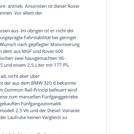
der Ausstattung betrifft, brauchen künftige
n.
an die in dieser Klasse üblichen Gepflogenheiten,
er
sämtliche Wünsche – vom
Navigationssystem
leinigkeiten wie unterschiedlichen Lenkrädern
bei
Rover Wert
auf die Feststellung, daß neben all
ie
nicht zu kurz kommen. So soll sie in Folge ihrer
ede andere
Karosserie
in dieser Klasse. Der cw-Wert
ürlich achtete man auch bei der Sicherheit auf
Kopfairbags sind serienmäßig.
 Ehrgeiz bei
Rover
dagegen in Grenzen. Die
 kompakteren Konkurrenz. Immerhin gibt es einen
er), und bei Bedarf läßt sich die – allerdings
ine Luke hinter der Mittelarmlehne erlaubt das
gt sich der
Rover
rundum up to date, ohne freilich
 Immerhin bedient sich die Elektrik zweier