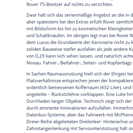
ihren üppigen Chromschmuck und durch d
ei nem Radstand von 2,75 Metern ganz s
Ein Fünfer von
BMW
ist kaum größer. Da
in der Klasse darunter. In
Deutschland
wi
zur
Mercedes
C-Klasse und – wenn es de
antreten.
Spätestens beim Anblick des Innenraums 
schwach werden. Schwellende Polster in 
Walnußwurzelfurnier „ als integraler Bes
Wyn Thomas
), dazu eiförmige Instrumen
Chromrändchen – im breiten Grenzbereic
sämtliche Register großbürgerlicher
Inne
Richtig schön wird es aber erst mit der a
abgesetzten Keder. Derart aufgemöbelt w