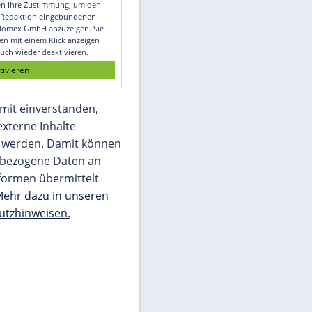
Video
Empfohlener externer Inhalt:
Glomex GmbH
Wir benötigen Ihre Zustimmung, um den
von unserer Redaktion eingebundenen
Inhalt von Glomex GmbH anzuzeigen. Sie
können diesen mit einem Klick anzeigen
lassen und auch wieder deaktivieren.
jetzt aktivieren
Ich bin damit einverstanden,
dass mir externe Inhalte
angezeigt werden. Damit können
personenbezogene Daten an
Drittplattformen übermittelt
werden.
Mehr dazu in unseren