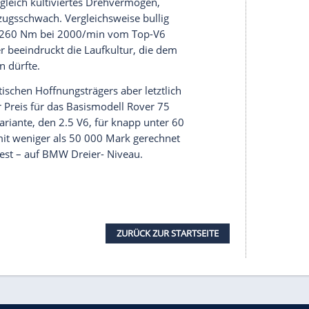
t McPherson-Vorderachse, einer von der
BMW
nterachse und der linear übersetzten
zung
hält sich an technische Konventionen.
nur der Front- antrieb. Ansonsten ist dieser
Rover
wiederzuerkennen. Vor allem der
eiten gelassen aus. Im übrigen ist er nicht der
ber durch ausgeprägte Fahrstabilität bei geringer
bestärkten Wunsch nach gepflegter Motorisierung
ianten. Neben dem aus MGF und
Rover
600
20 PS darf zwischen zwei hausgemachten V6-
 mit 150 PS und einem 2,5-Liter mit 177 PS.
l von 90 Grad, nicht aber über
 Hinzu kommt der aus dem
BMW
320 d bekannte