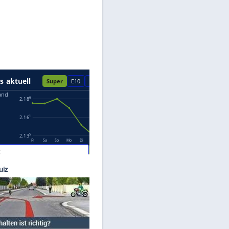
Datenschutzhinweisen.
 Eisele
nge