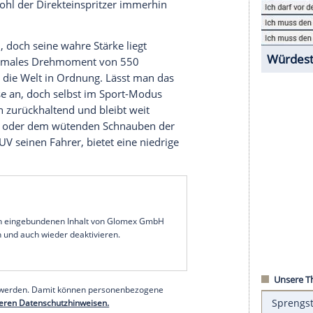
ich, konnte sie doch nach langem Suchen einen
SUV
des Hauses finden, den offenbar kein anderer
, für die die
Höchstgeschwindigkeit
über (fast)
Kompakt-SUV mit dem höchsten Top Speed seines
rbo schafft das auch ziemlich lässig. Wieviel?
uf Tempo 100
n sind: In 4,6 Sekunden hämmert der Porsche
spricht zumindest der
Hersteller
. Das kostet den
l Mühe, obwohl der Direkteinspritzer immerhin
.
mdrehungen, doch seine wahre Stärke liegt
in. sein maximales Drehmoment von 550
e wirft, ist die Welt in Ordnung. Lässt man das
rnigen Bässe an, doch selbst im Sport-Modus