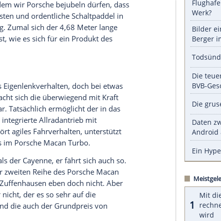
ckentauglich zurückhaltend und bleibt weit
Saugmotoren oder dem wütenden Schnauben der
iert der SUV seinen Fahrer, bietet eine niedrige
rumente.
serer Redaktion eingebundenen Inhalt von Glomex GmbH
nzeigen lassen und auch wieder deaktivieren.
halte angezeigt werden. Damit können personenbezogene
r dazu in unseren Datenschutzhinweisen.
ommen, an dem wir Porsche bejubeln dürfen, dass
ifunktionstasten und ordentliche
Schaltpaddel
in
? Schwierig. Zumal sich der 4,68 Meter lange