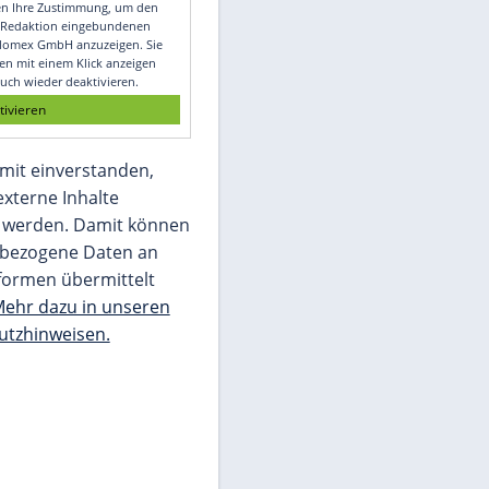
Video
Empfohlener externer Inhalt:
Glomex GmbH
Wir benötigen Ihre Zustimmung, um den
von unserer Redaktion eingebundenen
Inhalt von Glomex GmbH anzuzeigen. Sie
können diesen mit einem Klick anzeigen
lassen und auch wieder deaktivieren.
jetzt aktivieren
Ich bin damit einverstanden,
dass mir externe Inhalte
angezeigt werden. Damit können
personenbezogene Daten an
Drittplattformen übermittelt
werden.
Mehr dazu in unseren