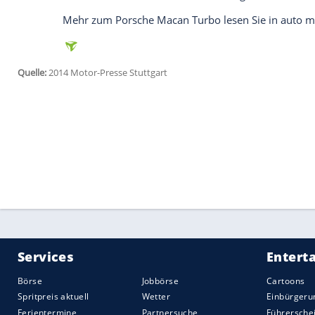
SUV
mit höchster Präzision um die Ecken 
Hauses gehört.
Porsche
Macan
Turbo
mit agilem Fahrve
Auf flinkes Einlenken folgt ein leicht un
selbstbewussteren Umgang mit dem recht
versorgte Hinterachse leicht übersteuern
serienmäßige Siebengang-Doppelkupplung
elektronisch geregelter Lamellenkupplun
vom permanenten Druck des 400 PS sta
Der
Macan
wirkt eben nicht nur optisch vi
Und die Alltagstauglichkeit? Geht so. Vor
fehlt es an Beinfreiheit, denn zaubern kö
vielleicht interessiert das ja auch jene Zi
Höchstgeschwindigkeit
bei einem SUV an