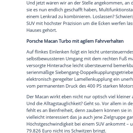
klingt der Porsche Macan
Turbo
langstre
diesseits der schreienden Sportwagen-
V8-Turbos. Ganz porschig wiederum integr
Sitzposition
und übersichtliche Rundinst
Empfohlener externer Inhalt:
Glomex GmbH
Wir benötigen Ihre Zustimmung, um den von un
anzuzeigen. Sie können diesen mit einem Klick a
jetzt aktivieren
Ich bin damit einverstanden, dass mir externe In
Daten an Drittplattformen übermittelt werden.
Meh
Und jetzt wären wir an der Stelle angek
sie es nun endlich geschafft haben, Mult
einem Lenkrad zu kombinieren. Loslassen