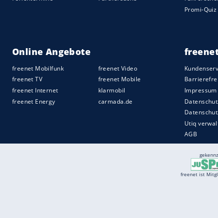
79.826 Euro nicht ins Schwitzen bringt.
Mehr zum
Porsche
Macan
Turbo
lesen Si
Quelle:
2014 Motor-Presse Stuttgart