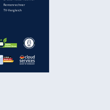
WTD-41: Hier testet die
Bundeswehr Panzer und Co.
Die verrücktesten Formel-1-
Autos aller Zeiten
Hennessey Blackbird: Ein
EITE
Hyperschall-Jet für die Straße
Nach Reifenwechsel in der
Werkstatt: Wer haftet für
Radverlust?