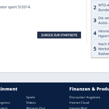
werfen lässt, wie es sich für ein Produkt des
rhalten
tersteuerndes Eigenlenkverhalten, doch bei etwas
en Fuß macht sich die überwiegend mit Kraft
d bemerkbar. Tatsächlich ermöglicht der in das
sgetriebe integrierte
Allradantrieb
mit
g ein unerhört agiles
Fahrverhalten
, unterstützt
rken Motors im
Porsche
Macan Turbo.
el kleiner als der Cayenne, er fährt sich auch so.
 allem in der zweiten Reihe des
Porsche
Macan
nnen sie in
Zuffenhausen
eben doch nicht. Aber
elgruppe gar nicht, der es so sehr auf die
kommt – und die auch der Grundpreis von