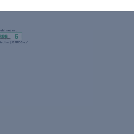
gekennzeichnet mit
freenet ist Mitglied im JUSPROG e.V.