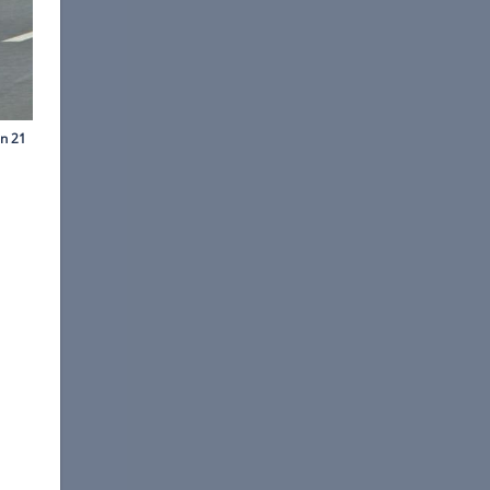
©
Beate Jeske
 auch für Privatkunden.