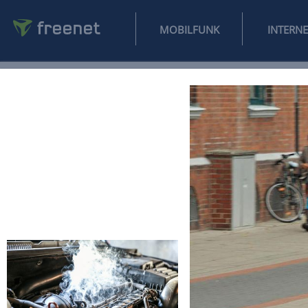
MOBILFUNK
NEWS
SPORT
FINANZEN
AUTO
UNTERHALTUNG
L