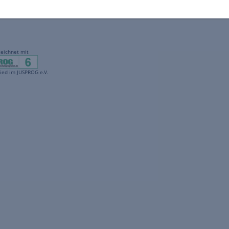
gekennzeichnet mit
freenet ist Mitglied im JUSPROG e.V.