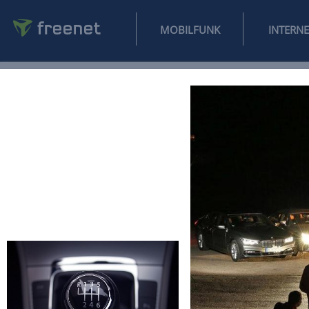
MOBILFUNK
NEWS
SPORT
FINANZEN
AUTO
UNTERHALTUNG
L