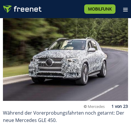
MOBILFUNK
©
Mercedes
Während der Vorerprobungsfahrten noch getarnt: Der
neue Mercedes GLE 450.