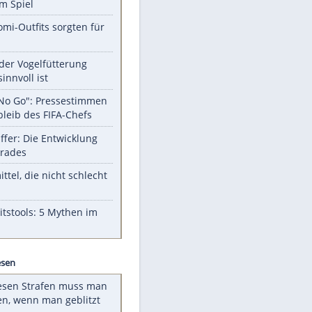
Unsere Themen-Highlights
Sprengstoff-Drohne in Leipzig:
Semtex im Spiel
Diese Promi-Outfits sorgten für
Aufruhr!