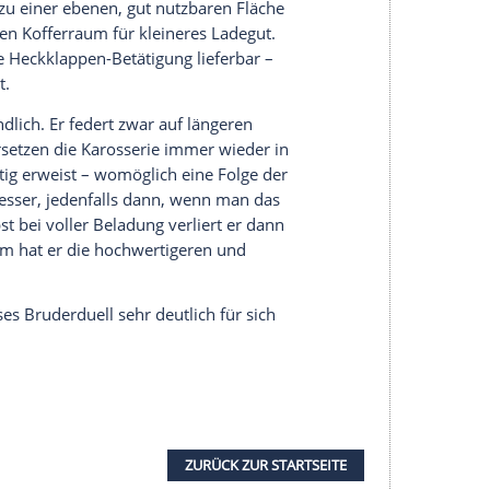
r Landy die ausgeprägteren
er insgesamt weicheren Abstimmung liegt.
hre elektronischen Stabilitätswächter jeweils sehr
enance bemüht sind. Beim
Freelander
sind sie
, was jedoch angesichts der ausgeprägteren
d gute Bremsen haben ebenfalls beide, wobei sich
t: Bei warmen Bremsen benötigt er über 42
u kommen – trotz 19-Zoll-Reifen.
wenn der
Land Rover
mal offroad sein Talent
er Disziplin ist er seinem schwedischen Verwandten
rrain Response-System mit seinen
licht ihm im Gelände weit größere Taten, als es
utlich zutrauen.