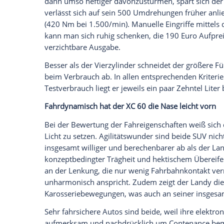
dass einem fast nichts mehr einfällt, wa
sollte, außer vielleicht dem Festplatten-
Liter-Diesel kommt er dann auf 43.300 E
Bereifung und Zweifarb-Lederausstattung
der
Volvo
XC 60 mit dem 163 PS starken 2,
und Automatik, in der nicht ganz so üp
Der
Volvo
XC 60-Testwagen war zudem mit
Adaptivfahrwerk
für insgesamt 2.200 Euro
Bewertung eingerechnet wurden. Teurer, 
27 PS gegenüber dem 190 PS starken Free
Fünfzylinder jedoch glänzend. Mit sympa
den
Volvo
XC 60 subjektiv kaum zaghafter
Zehntel mehr, was sich im Alltagsbetrieb
Viel wichtiger ist die größere Gelassenhe
im Land Rover beim Gasgeben mitunter 