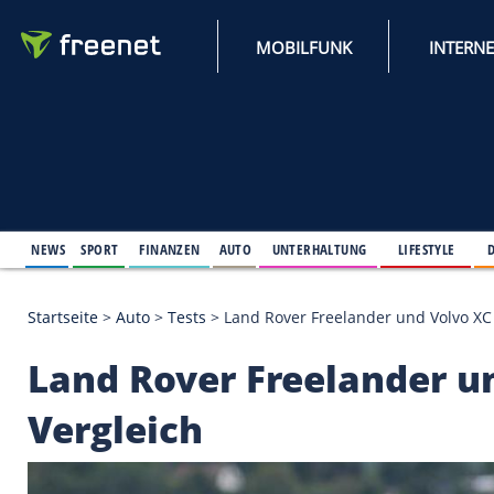
MOBILFUNK
NEWS
SPORT
FINANZEN
AUTO
UNTERHALTUNG
L
Startseite
>
Auto
>
Tests
>
Land Rover Freelander un
Land Rover Freeland