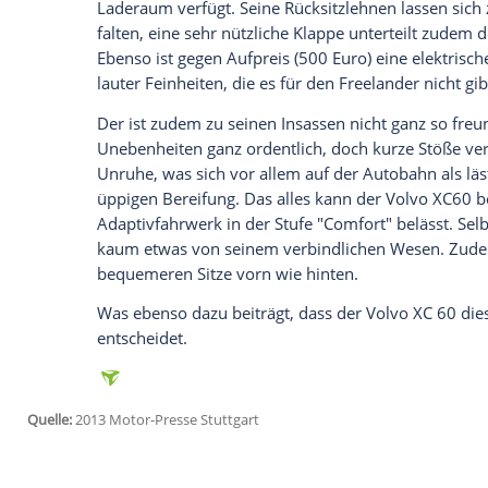
unharmonisch anspricht. Zudem zeigt de
Karosseriebewegungen, was auch an sein
Sehr fahrsichere Autos sind beide, weil i
aufmerksam und nachdrücklich um Cont
etwas voreiliger und barscher zur Stelle
Wankneigung nicht verkehrt ist.
Ordentliche, wenngleich nicht überragen
hier der
Freelander
eine Schwäche erlaub
Meter, um aus 100 km/h zum Stillstand z
Die Reifen sind zudem eher hinderlich, 
zeigen soll. Das ist schade, denn in dies
deutlich überlegen. Das serienmäßige Te
unterschiedlichen Fahrprogrammen ermög
sich die meisten Freelander-Kunden verm