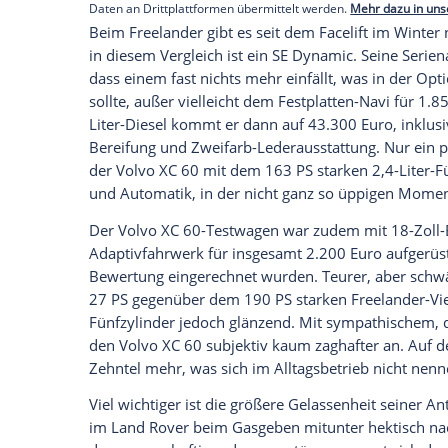
Radstand und fast 13 Zentimeter mehr A
Daneben sieht der Freelander zierlich aus
XC 60. Und schwerer, denn die C1-Abkömm
Waage. Jedenfalls dann, wenn beide in so
antreten. Wobei der Volvo XC 60 mit 1.
Empfohlener externer Inhalt:
Glomex GmbH
Wir benötigen Ihre Zustimmung, um den von un
anzuzeigen. Sie können diesen mit einem Klick a
jetzt aktivieren
Ich bin damit einverstanden, dass mir externe In
Daten an Drittplattformen übermittelt werden.
Meh
Beim
Freelander
gibt es seit dem Facelif
in diesem Vergleich ist ein SE Dynamic. 