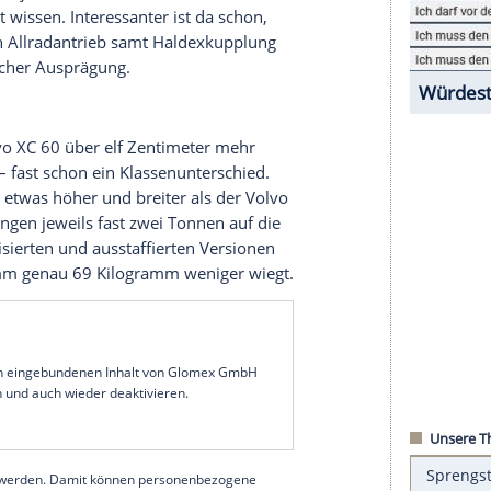
ss selbst so enge Verwandte ganz verschieden
assen bei der hoffnungsvoll gestarteten
Ford
nter Ford-Regie auf
Kiel
gelegten
SUV
laufen heute
Tata-Gruppe (Land Rover) und zum chineischen
 und der
Volvo
XC 60, denn sie teilen sich auch
annte
Ford
C1-Plattform. Weitere Verwandte der
us und C-Max, jedoch auch Volvo V40 oder
Ford
 unbedingt wissen. Interessanter ist da schon,
u
sogar den Allradantrieb samt Haldexkupplung
terschiedlicher Ausprägung.
hat der Volvo XC 60 über elf Zentimeter mehr