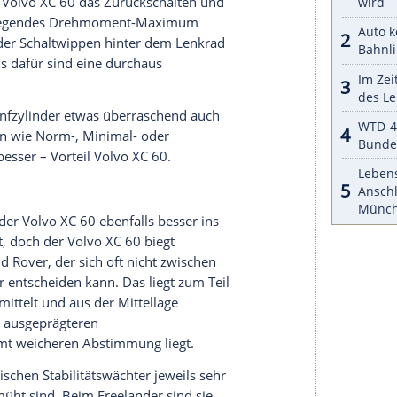
s in der Optionsliste noch angekreuzt werden
Navi für 1.850 Euro. Mit dem 190 PS starken 2,2-
uro, inklusive
Sechsgangautomatik
, 19-Zoll-
. Nur ein paar Euro mehr, genau 43.450, kostet
4-Liter-Fünfzylinder-Diesel, ebenfalls mit Allrad
pigen Momentum-Ausstattung.
 18-Zoll-Bereifung (Serie 17 Zoll) und
 aufgerüstet, die der Fairness halber bei der
aber schwächer also – sein Leistungsdefizit von
lander-Vierzylinder überspielt der
Volvo
XC 60-
thischem, doch stets präsentem Knurren treibt er
 an. Auf der Stoppuhr vergehen jeweils ein paar
 nicht nennenswert auswirkt.
it seiner Antriebseinheit. Während die
Automatik
hektisch nach dem passenden Gang sucht, um