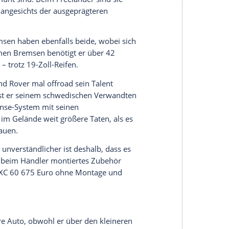
rt sich der Volvo XC 60 das
Zurückschalten
und
en früher anliegendes Drehmoment-Maximum
ffe mittels der Schaltwippen hinter dem Lenkrad
Euro
Aufpreis
dafür sind eine durchaus
r größere Fünfzylinder etwas überraschend auch
den Kriterien wie Norm-, Minimal- oder
hntel Liter besser – Vorteil
Volvo
XC 60.
icht vorn
 weiß sich der
Volvo
XC 60 ebenfalls besser ins
ide SUV nicht, doch der
Volvo
XC 60 biegt
 als der
Land Rover
, der sich oft nicht zwischen
m Übereifer entscheiden kann. Das liegt zum Teil
ontakt vermittelt und aus der Mittellage