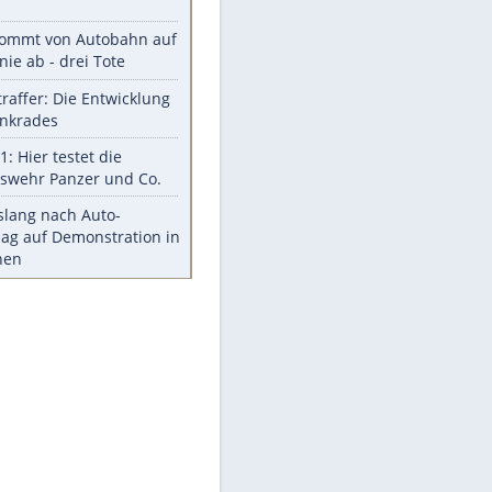
Was bei der Vogelfütterung
wirklich sinnvoll ist
"Infanti-No Go": Pressestimmen
zum Verbleib des FIFA-Chefs
Im Zeitraffer: Die Entwicklung
des Lenkrades
Lebensmittel, die nicht schlecht
werden
Sicherheitstools: 5 Mythen im
Check
Meistgelesen
Mit diesen Strafen muss man
rechnen, wenn man geblitzt