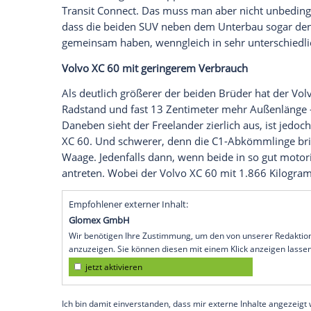
stärksten verfügbaren Dieselmotoren, da
sein können.
Das hätten sie sich wohl nicht träumen l
Premier Auto Group (PAG). Die damals u
in Werken vom Band, die zur indischen 
Geely-Konzern (Volvo) gehören.
Brüder sind sie dennoch, der Freelander
nach Facelifts den Unterbau, die so gen
weitverzweigten C1-Sippe sind etwa Foc
Transit Connect. Das muss man aber nicht
dass die beiden SUV neben dem
Unterba
gemeinsam haben, wenngleich in sehr un
Volvo XC 60 mit geringerem Verbrauch
Als deutlich größerer der beiden Brüder 