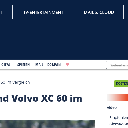
INTERNET
TV-ENTERTAINMENT
♥
IFESTYLE
DIGITAL
SPIELEN
MAIL
DOMAIN
d Volvo XC 60 im Vergleich
er und Volvo XC 60 im