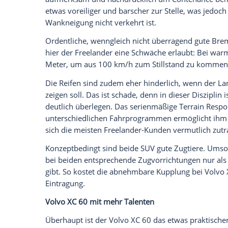
dann umso heftiger davonzustürmen, spa
verlässt sich auf sein 500 Umdrehung
(420 Nm bei 1.500/min). Manuelle Eingri
kann man sich ruhig schenken, die 190 
verzichtbare Ausgabe.
Besser als der Vierzylinder schneidet de
beim
Verbrauch
ab. In allen entsprechen
Testverbrauch liegt er jeweils ein paar Ze
Fahrdynamisch hat der XC 60 die Nase le
Bei der Bewertung der Fahreigenschaften
Licht zu setzen. Agilitätswunder sind be
insgesamt williger und berechenbarer ab
konzeptbedingter Trägheit und hektische
an der Lenkung, die nur wenig Fahrbahnk