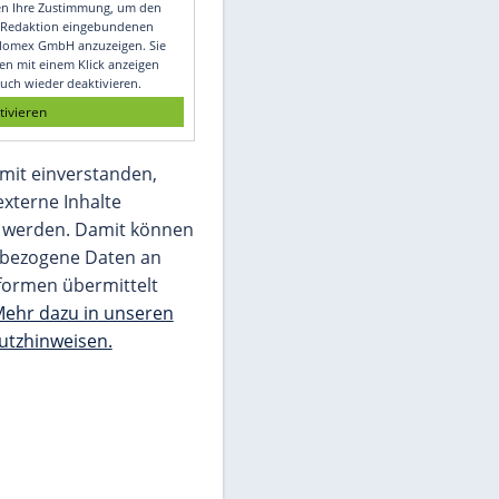
Video
Empfohlener externer Inhalt:
Glomex GmbH
Wir benötigen Ihre Zustimmung, um den
von unserer Redaktion eingebundenen
Inhalt von Glomex GmbH anzuzeigen. Sie
können diesen mit einem Klick anzeigen
lassen und auch wieder deaktivieren.
jetzt aktivieren
Ich bin damit einverstanden,
dass mir externe Inhalte
angezeigt werden. Damit können
personenbezogene Daten an
Drittplattformen übermittelt
werden.
Mehr dazu in unseren