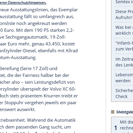
ußenlänge – fast schon ein
Klassenunterschied
.
, ist jedoch etwas höher und breiter als der Volvo
linge bringen jeweils fast zwei Tonnen auf die
 gut motorisierten und ausstaffierten Versionen
866 Kilogramm genau 69 Kilogramm weniger wiegt.
serer Redaktion eingebundenen Inhalt von Glomex GmbH
nzeigen lassen und auch wieder deaktivieren.
halte angezeigt werden. Damit können personenbezogene
r dazu in unseren Datenschutzhinweisen.
t im Winter neue Ausstattungslinien, das Exemplar
Seine
Serienausstattung
fällt so umfangreich aus,