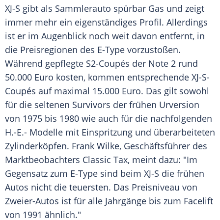
XJ-S gibt als
Sammlerauto
spürbar Gas und zeigt
immer mehr ein eigenständiges
Profil
. Allerdings
ist er im
Augenblick
noch weit davon entfernt, in
die Preisregionen des E-Type vorzustoßen.
Während gepflegte S2-Coupés der Note 2 rund
50.000 Euro kosten, kommen entsprechende XJ-S-
Coupés auf maximal 15.000 Euro. Das gilt sowohl
für die seltenen Survivors der frühen
Urversion
von 1975 bis 1980 wie auch für die nachfolgenden
H.-E.- Modelle mit Einspritzung und überarbeiteten
Zylinderköpfen.
Frank Wilke
,
Geschäftsführer
des
Marktbeobachters
Classic
Tax, meint dazu: "Im
Gegensatz zum E-Type sind beim XJ-S die frühen
Autos nicht die teuersten. Das
Preisniveau
von
Zweier-Autos ist für alle Jahrgänge bis zum
Facelift
von 1991 ähnlich."