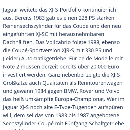
Jaguar weitete das XJ-S-Portfolio kontinuierlich
aus. Bereits 1983 gab es einen 228 PS starken
Reihensechszylinder
für das
Coupé
und den neu
eingeführten XJ-SC mit herausnehmbaren
Dachhälften. Das Vollcabrio folgte 1988, ebenso
die Coupé-Sportversion XJR-S mit 330 PS und
(leider)
Automatikgetriebe
. Für beide Modelle mit
Note 2 müssen derzeit bereits über 20.000 Euro
investiert werden. Ganz nebenbei zeigte die XJ-S-
Großkatze auch Qualitäten als
Renntourenwagen
und gewann 1984 gegen BMW,
Rover
und
Volvo
das heiß umkämpfte Europa-Championat. Wer im
Jaguar
XJ-S noch alte E-Type-Tugenden aufspüren
will, dem sei das von 1983 bis 1987 angebotene
Sechszylinder-Coupé mit Fünfgang-Schaltgetriebe