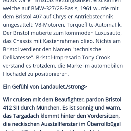
Autos waren
Bristols
Rettungsanker
, erst kamen
welche auf BMW-327/28-Basis, 1961 wurde mit
dem
Bristol
407 auf Chrysler-Antriebstechnik
umgesattelt: V8-Motoren, Torqueflite-Automatik.
Der
Bristol
mutierte zum kommoden Luxusauto,
das Chassis mit Kastenrahmen blieb. Nichts am
Bristol
verdient den Namen "technische
Delikatesse". Bristol-Impresario
Tony Crook
verstand es trotzdem, die Marke im automobilen
Hochadel zu positionieren.
Ein Gefühl von
Landaulet
./strong>
Wir cruisen mit dem Beaufighter, pardon
Bristol
412 SII durch München. Es ist sonnig und warm,
das Targadach klemmt hinter den Vordersitzen,
die neckischen
Ausstellfenster
im Überrollbügel