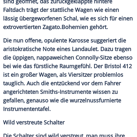
sind geöffnet, das zurückgeklappte hintere
Faltdach trägt der stattliche Wagen wie einen
lässig übergeworfenen Schal, wie es sich für einen
extrovertierten
Zagato
.Bohemien gehört.
Die nun offene, opulente Karosse suggeriert die
aristokratische Note eines
Landaulet
. Dazu tragen
die üppigen, nappaweichen Connolly-Sitze ebenso
bei wie das fürstliche Raumgefühl. Der
Bristol
412
ist ein großer Wagen, als Viersitzer problemlos
tauglich. Auch die entzückend vor dem Fahrer
angerichteten Smiths-Instrumente wissen zu
gefallen, genauso wie die wurzelnussfurnierte
Instrumententafel.
Wild verstreute Schalter
Die
Schalter
sind wild verstreut, man muss ihre