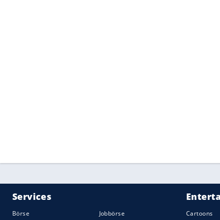
Abschalteinrichtung
zu sein. Doch erst je
an. Betroffene Audi-Fahrer werden per P
die technische Lösung allein ein Softwa
werden müssen, lässt
Audi
bislang offen.
Inklusive der neuerlichen KBA-Anordnu
280.000 Autos wegen des Dieselskandals
Euro
4 eingestufte V6-TDIs. Anders als a
nie
Einspruch
eingelegt. Die Kosten dafür
etwa 3,4
Millionen
Euro
belaufen.
Quelle:
2019 Motor-Presse Stuttgart