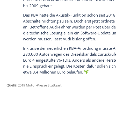
Empfohlener externer Inhalt:
Glomex GmbH
Wir benötigen Ihre Zustimmung, um den von un
anzuzeigen. Sie können diesen mit einem Klick a
jetzt aktivieren
Ich bin damit einverstanden, dass mir externe In
Daten an Drittplattformen übermittelt werden.
Meh
Auch 2,7-Liter-TDIs zurückgerufen
Bereits Anfang
November
2019 wurde be
A4- und A6-Exemplare mit 2,7-Liter-V6-
Problems zurückrufen muss. Die davon 
bis 2009 gebaut.
Das
KBA
hatte die Akustik-Funktion schon 