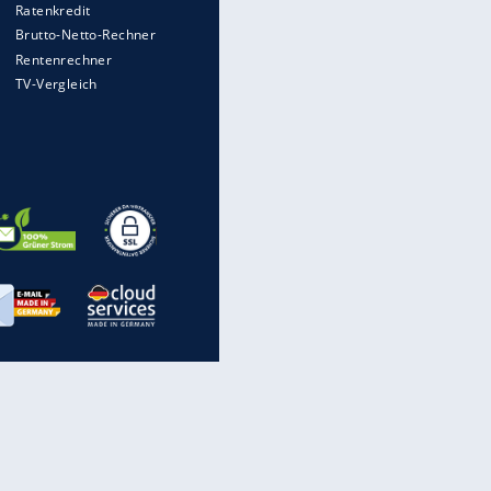
rechnen, wenn man geblitzt
wird
Auto kommt von Autobahn auf
Bahnlinie ab - drei Tote
Im Zeitraffer: Die Entwicklung
des Lenkrades
WTD-41: Hier testet die
Bundeswehr Panzer und Co.
Lebenslang nach Auto-
Anschlag auf Demonstration in
München