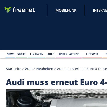
MOBILFUNK
NEWS
SPORT
FINANZEN
AUTO
UNTERHALTUNG
L
Startseite
>
Auto
>
Neuheiten
>
Audi muss erneut E
Audi muss erneut Eu