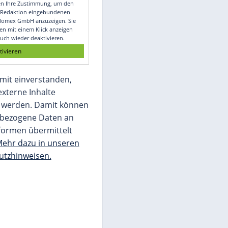
Video
Empfohlener externer Inhalt:
Glomex GmbH
Wir benötigen Ihre Zustimmung, um den
von unserer Redaktion eingebundenen
Inhalt von Glomex GmbH anzuzeigen. Sie
können diesen mit einem Klick anzeigen
lassen und auch wieder deaktivieren.
jetzt aktivieren
Ich bin damit einverstanden,
dass mir externe Inhalte
angezeigt werden. Damit können
personenbezogene Daten an
Drittplattformen übermittelt
werden.
Mehr dazu in unseren