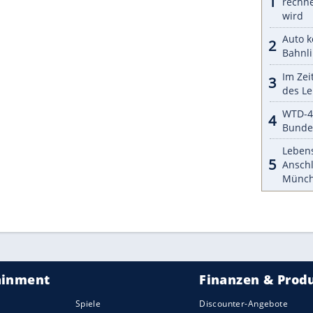
tzt ordnete die Behörde tatsächlich die
Rückrufe
ost über den Start des
Rückrufs
benachrichtigt. Ob
re-Update umfasst oder auch neue Teile eingebaut
ng musste
Audi
in
Deutschland
bislang knapp
 zurückrufen; etwa 105.000 davon sind nach
ndere
Hersteller
hatten die Ingolstädter dagegen
 sollen sich für den
Autobauer
inzwischen auf
ZURÜCK ZUR STARTS