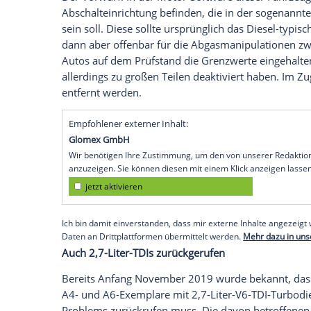
dem von
Audi
entwickelten und nach de
mit drei Litern Hubraum in die
Werkstätt
Audi A4, A6 und A8 sowie VW Touareg
Dabei handelt es sich um Autos der Aud
VW Touareg, die zwischen 2003 und 200
eigenen Angaben zufolge bald eine geeig
Freigabe die Kundenfahrzeuge in die
Wer
Der Vorwurf: In der Motor-Software dies
Abschalteinrichtung
befinden, die in der
sein soll. Diese sollte ursprünglich das
dann aber offenbar für die
Abgasmanipul
Autos auf dem Prüfstand die
Grenzwerte
allerdings zu großen Teilen deaktiviert 
entfernt werden.