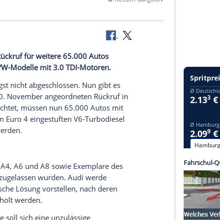
©
Rossen Ga
en Diesel-Rückruf für weitere 65.000 Autos
 Audi- und VW-Modelle mit 3.0 TDI-Motoren.
für
Audi
längst nicht abgeschlossen. Nun gibt es
(
KBA
) am 20.
November
angeordneten
Rückruf
in
nk
(BR) berichtet, müssen nun 65.000 Autos mit