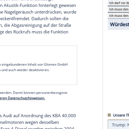
r
Abgasnorm
Euro
4 eingestuften V6-Turbodiesel
en
geholt werden.
i-Baureihen A4, A6 und A8 sowie
Exemplare
des
9 erstmals zugelassen wurden.
Audi
werde
nete technische Lösung vorstellen, nach deren
kstätten
geholt werden.
er
Fahrzeuge
soll sich eine unzulässige
 sogenannten Akustik-Funktion hinterlegt gewesen
 Diesel-typische Nagelgeräusch unterdrücken, wurde
ationen
zweckentfremdet. Dadurch sollen die
eingehalten, die
Abgasreinigung
auf der Straße
haben. Im
Zuge
des
Rückrufs
muss die Funktion