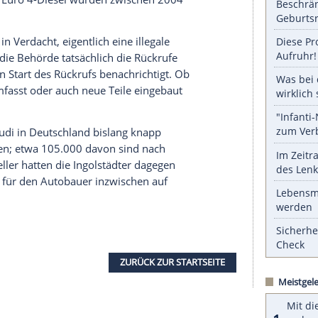
serer Redaktion eingebundenen Inhalt von Glomex GmbH
nzeigen lassen und auch wieder deaktivieren.
halte angezeigt werden. Damit können personenbezogene
r dazu in unseren Datenschutzhinweisen.
kannt, dass
Audi
auf
Anordnung
des
KBA
40.000
TDI-Turbodieselmotoren wegen desselben
betroffenen
Euro
4-Diesel wurden zwischen 2004
seit 2018 in Verdacht, eigentlich eine illegale