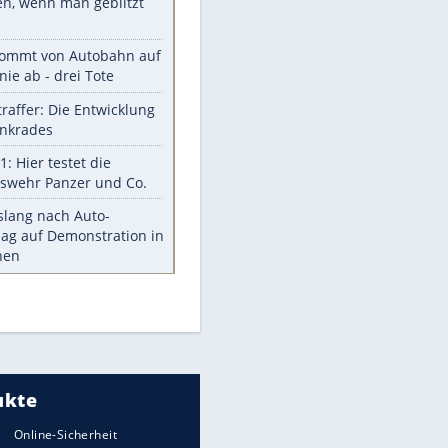
Aufruhr!
Was bei der Vogelfütterung
wirklich sinnvoll ist
"Infanti-No Go": Pressestimmen
zum Verbleib des FIFA-Chefs
Im Zeitraffer: Die Entwicklung
des Lenkrades
Lebensmittel, die nicht schlecht
werden
Sicherheitstools: 5 Mythen im
Check
EITE
Meistgelesen
Mit diesen Strafen muss man