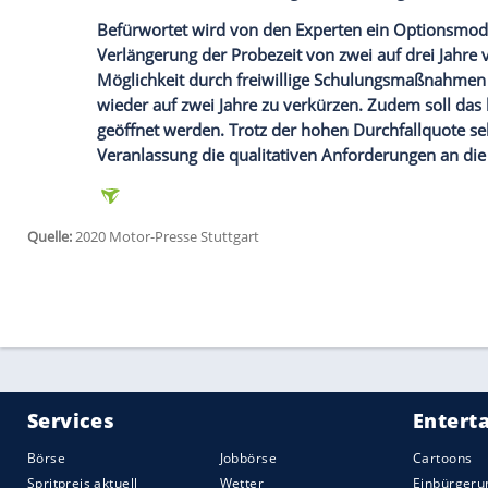
von Fehlurteilen soll die
Rechtsbeschwer
generell zu gelassen werden.
Arbeitskreis V: Elektro-Kleinstfahrzeuge
Die Arbeitsgruppe Elektro-Kleinstfahrzeug
nicht akzeptabel. Sie fordern eine bundes
Abstellplätze. Außerdem sollen Radwege 
mit den Radfahrern teilen. Außerdem sol
durch die Verleiher stärker bekannt gem
Promillegrenze
von 0,5. Die Experten sp
weiterer Elektro-Kleinstfahrzeuge aus, i
die Verleiher die
Nutzerdaten
erfassen, u
Auch Blinker sollen Pflicht werden. Der
A
Einführung einer Prüfbescheinigung zum 
Kraftfahrzeug
ein.