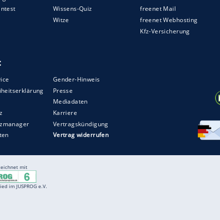
ege zur Fahrkompetenz
ptionsmodell für Fahranfänger, das eine
drei Jahre vorsieht, kombiniert mit der
smaßnahmen und/oder begleitets Fahren diese
m soll das begleitete Fahren auch für Volljährige
llquote sehen die Experten allerdings keine
ngen an die Fahrerlaubnisprüfung abzusenken.
ZURÜCK ZUR STARTS