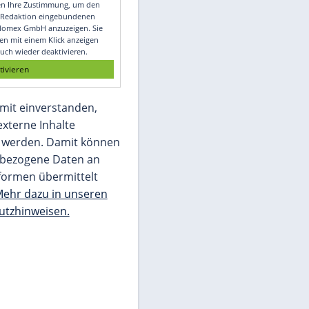
Video
Empfohlener externer Inhalt:
Glomex GmbH
Wir benötigen Ihre Zustimmung, um den
von unserer Redaktion eingebundenen
Inhalt von Glomex GmbH anzuzeigen. Sie
können diesen mit einem Klick anzeigen
lassen und auch wieder deaktivieren.
jetzt aktivieren
Ich bin damit einverstanden,
dass mir externe Inhalte
angezeigt werden. Damit können
personenbezogene Daten an
Drittplattformen übermittelt
werden.
Mehr dazu in unseren