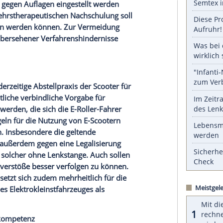
serer Redaktion eingebundenen Inhalt von Glomex GmbH
nzeigen lassen und auch wieder deaktivieren.
halte angezeigt werden. Damit können personenbezogene
r dazu in unseren Datenschutzhinweisen.
gender Mehrheit, die Anforderungen an das
umfassende Einsichtsrecht in alle Daten und
gatorische Beteiligung der
Staatsanwaltschaft
im
den. Zudem sollten Schwerpunktgerichte
dverfahren
gegen Auflagen eingestellt werden
g einer verkehrstherapeutischen
Nachschulung
soll
se abgesehen werden können. Zur
Vermeidung