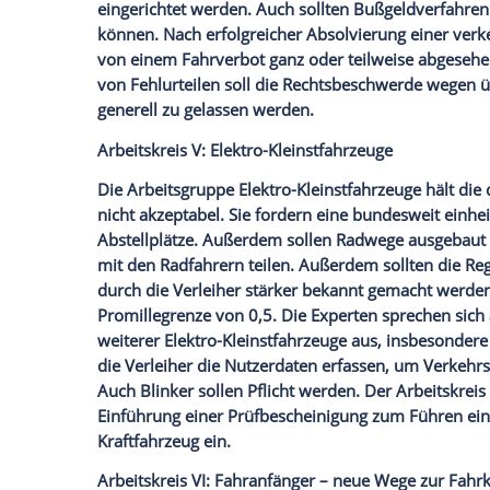
Empfohlener externer Inhalt:
Glomex GmbH
Wir benötigen Ihre Zustimmung, um den von un
anzuzeigen. Sie können diesen mit einem Klick a
jetzt aktivieren
Ich bin damit einverstanden, dass mir externe In
Daten an Drittplattformen übermittelt werden.
Meh
Der
Arbeitskreis
empfiehlt mit überwälti
standardisierte
Messverfahren
sowie das 
Messunterlagen zu kodifizieren. Die obli
Zwischenverfahren soll abgeschafft wer
eingerichtet werden. Auch sollten
Bußgel
können. Nach erfolgreicher Absolvierun
von einem
Fahrverbot
ganz oder teilwei