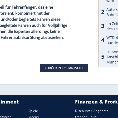
de
wegen übersehener Verfahrenshindernisse
e hält die derzeitige Abstellpraxis der Scooter für
weit einheitliche verbindliche Vorgabe für
ausgebaut werden, die sich die E-Roller-Fahrer
lten die Regeln für die Nutzung von E-Scootern
acht werden. Insbesondere die geltende
rechen sich außerdem gegen eine
Legalisierung
nsbesondere solcher ohne Lenkstange. Auch sollen
m Verkehrsverstöße besser verfolgen zu können.
rbeitskreis
setzt sich zudem mehrheitlich für die
Führen eines Elektrokleinstfahrzeuges als