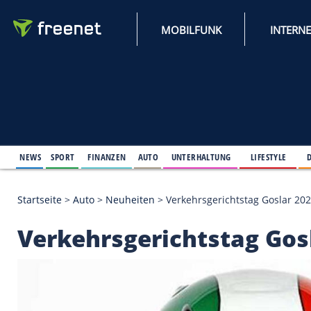
MOBILFUNK
NEWS
SPORT
FINANZEN
AUTO
UNTERHALTUNG
L
Startseite
>
Auto
>
Neuheiten
>
Verkehrsgerichtsta
Verkehrsgerichtstag