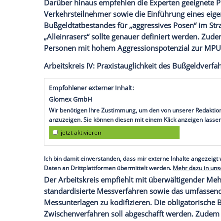
Verkehrsexperten,
Wissenschaftler
und J
58. Auflage stand das Thema „Aggressivi
ging es aber auch um die
Praxistauglichk
Kleinstfahrzeuge und darum, Fahranfänge
Hier die Empfehlungen, die die Experte
abgegeben haben.
Arbeitskreis III:
Aggressivität
im
Straßenv
Bereits in der schulischen
Verkehrserzie
Darüber hinaus empfehlen die Experten 
Verkehrsteilnehmer sowie die Einführun
Bußgeldtatbestandes für „aggressives P
„Alleinrasers“ sollte genauer definiert 
Personen mit hohem Aggressionspotenzi
Arbeitskreis IV:
Praxistauglichkeit
des Buß