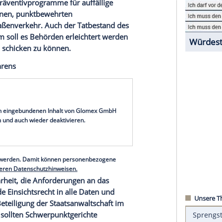
uristen zum
Verkehrsgerichtstag
. Im Zentrum der
tät im
Straßenverkehr
.. In weiteren
Arbeitskreisen
eit
des aktuellen Bußgeldverfahrens, um Elektro-
rn schneller bessere Fähigkeiten beizubringen.
n zum Abschluss des
Verkehrsgerichtstags
erkehr
./strong>
hung
sollte dieser Punkt thematisiert werden.
geeignete Präventivprogramme für auffällige
g eines eigenen, punktbewehrten
osen“ im
Straßenverkehr
. Auch der
Tatbestand
des
werden. Zudem soll es Behörden erleichtert werden
al zur MPU schicken zu können.
geldverfahrens