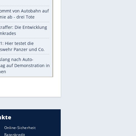
Was bei der Vogelfütterung
wirklich sinnvoll ist
"Infanti-No Go": Pressestimmen
zum Verbleib des FIFA-Chefs
Im Zeitraffer: Die Entwicklung
des Lenkrades
Lebensmittel, die nicht schlecht
werden
Sicherheitstools: 5 Mythen im
Check
Meistgelesen
Mit diesen Strafen muss man
rechnen, wenn man geblitzt