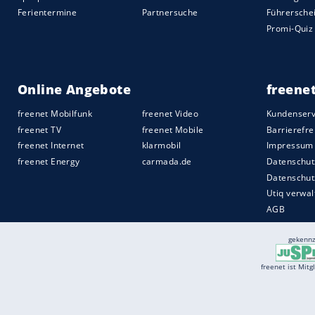
Arbeitskreis VI: Fahranfänger – neue W
Befürwortet wird von den Experten ein O
Verlängerung der Probezeit von zwei auf 
Möglichkeit durch freiwillige Schulung
wieder auf zwei Jahre zu verkürzen. Zude
geöffnet werden. Trotz der hohen Durchfa
Veranlassung die qualitativen Anforderu
Quelle:
2020 Motor-Presse Stuttgart