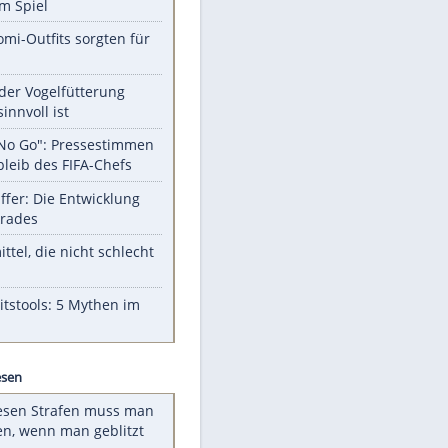
Unsere Themen-Highlights
Sprengstoff-Drohne in Leipzig:
Semtex im Spiel
Diese Promi-Outfits sorgten für
Aufruhr!