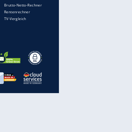
wird
Auto kommt von Autobahn auf
Bahnlinie ab - drei Tote
Im Zeitraffer: Die Entwicklung
des Lenkrades
WTD-41: Hier testet die
Bundeswehr Panzer und Co.
Lebenslang nach Auto-
Anschlag auf Demonstration in
München
EITE